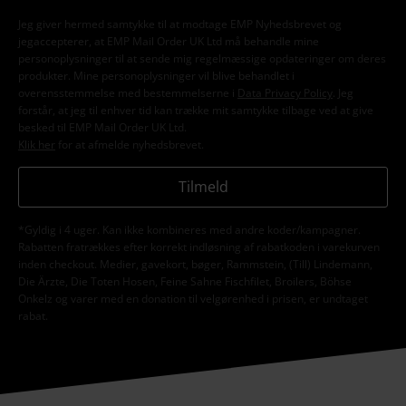
Jeg giver hermed samtykke til at modtage EMP Nyhedsbrevet og
jegaccepterer, at EMP Mail Order UK Ltd må behandle mine
personoplysninger til at sende mig regelmæssige opdateringer om deres
produkter. Mine personoplysninger vil blive behandlet i
overensstemmelse med bestemmelserne i
Data Privacy Policy
. Jeg
forstår, at jeg til enhver tid kan trække mit samtykke tilbage ved at give
besked til EMP Mail Order UK Ltd.
Klik her
for at afmelde nyhedsbrevet.
Tilmeld
*Gyldig i 4 uger. Kan ikke kombineres med andre koder/kampagner.
Rabatten fratrækkes efter korrekt indløsning af rabatkoden i varekurven
inden checkout. Medier, gavekort, bøger, Rammstein, (Till) Lindemann,
Die Ärzte, Die Toten Hosen, Feine Sahne Fischfilet, Broilers, Böhse
Onkelz og varer med en donation til velgørenhed i prisen, er undtaget
rabat.