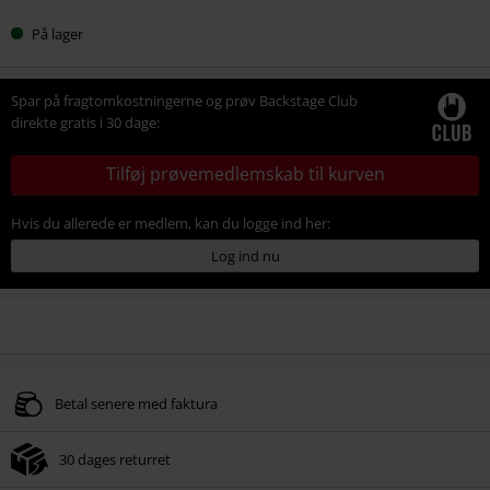
På lager
Spar på fragtomkostningerne og prøv Backstage Club
direkte gratis i 30 dage:
Tilføj prøvemedlemskab til kurven
Hvis du allerede er medlem, kan du logge ind her:
Log ind nu
Betal senere med faktura
30 dages returret