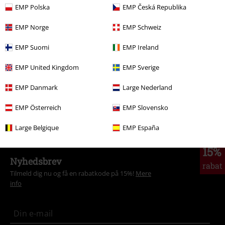
EMP Polska
EMP Česká Republika
More categories. More options.
EMP Norge
EMP Schweiz
Store størrelser
Kjoler
Korte kjoler
EMP Suomi
EMP Ireland
Tøj
Kjoler
Korte kjoler
EMP United Kingdom
EMP Sverige
Udsalg %
Dametøj
Tøj
Kjoler
EMP Danmark
Large Nederland
Store størrelser
Dametøj
Kjoler
Korte kjoler
EMP Österreich
EMP Slovensko
Udsalg %
Tøj
Kjoler
Large Belgique
EMP España
15%
Nyhedsbrev
rabat
Tilmeld dig nu og få en rabatkode på 15%!
Mere
info