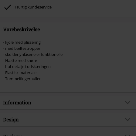
Hurtig kundeservice
Varebeskrivelse
- kjole med plissering
- med bæltestropper
- skulderlynlåsene er funktionelle
- Hætte med snøre
- hul-detalje i udskæringen
- Elastisk materiale
- Tommelfingerhuller
Information
Artikelnr.
535849
Design
Titel
Blackout
Produkttype
Kort kjole
Brand
Chemical Black