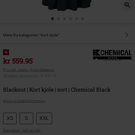
Mere fra kategorien "Kort kjole"
%
kr 559.95
Pris inkl. moms, fragt tillægges
30-dages laveste pris
:
kr 436.76
Blackout | Kort kjole | sort | Chemical Black
Mere produktinformation
Vælg
XS
S
XXL
din
Størrelser, mål og info
størrelse