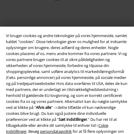
Vi bruger cookies og andre teknologier på vores hjemmeside, samlet
kaldet "cookies". Disse teknologier giver os mulighed for at indsamle
oplysninger om brugere, deres adfærd og deres enheder. Nogle
cookies placeres af os, mens andre kommer fra vores partnere. Vi og
vores partnere bruger cookies til at sikre pålideligheden og
Juridisk
sikkerheden af ​​vores hjemmeside, forbedre og tilpasse din
shoppingoplevelse, samt udføre analytics til markedsføringsformål
Salgs-, medlems- & leveringsbetingelser
(f.eks. personlige annoncer) på vores hjemmeside, på sociale medier
og på tredjepartswebsteder Hvis data overføres til USA, deles de kun
med partnere, der er underlagt en tilstrækkelighedsbeslutning i
Om EMP Danmark
henhold til gældende EU-lovgivning, og som er korrekt certificeret
cookies fra os og vores partnere. Alternativt kan du nægte samtykke
Persondatapolitik
ved at klikke på "
Afvis alle
" - i dette tilfælde vil kun nødvendige
cookies blive brugt. Du kan også justere dine individuelle
Bortskaffelse af affald og miljøbeskyttelse
præferencer ved at klikke på "
Sæt indstillinger
." Du har ret til at
tilbagekalde eller ændre dit samtykke til enhver tid i
Cokie
Overensstemmelseserklæring
indstillinger
. Besøg
persondatapolitik
for at få flere oplysninger om