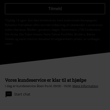
Tilmeld
*Gyldig i 4 uger. Kan ikke kombineres med andre koder/kampagner.
Rabatten fratrækkes efter korrekt indløsning af rabatkoden i varekurven
inden checkout. Medier, gavekort, bøger, Rammstein, (Till) Lindemann,
Die Ärzte, Die Toten Hosen, Feine Sahne Fischfilet, Broilers, Böhse
Onkelz og varer med en donation til velgørenhed i prisen, er undtaget
rabat.
Vores kundeservice er klar til at hjælpe
I dag er kundeservice åben fra kl. 09:00 - 16:00.
Mere information
Start chat