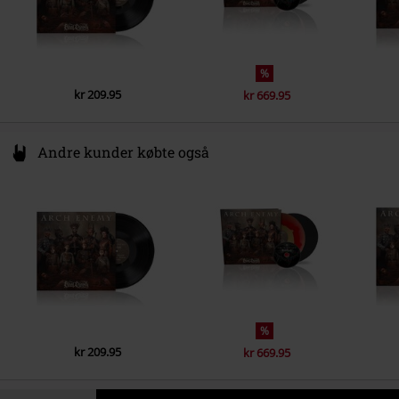
5.
Don’t Look Down
6.
Presage
%
7.
Blood Dynasty
kr 209.95
kr 669.95
8.
Paper Tiger
9.
Vivre Libre
Andre kunder købte også
10.
The Pendulum
11.
Liars &amp; Thieves
%
kr 209.95
kr 669.95