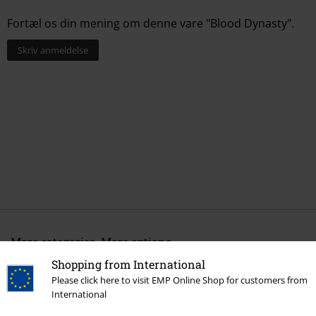
Fortæl os din mening om denne vare "Blood Dynasty".
Skriv anmeldelse
More categories. More options.
Shopping from International
Band Merch
Medier
Vinyl
Please click here to visit EMP Online Shop for customers from
Band Merch
Top Bands
Arch Enemy
Medier
Vinyl
International