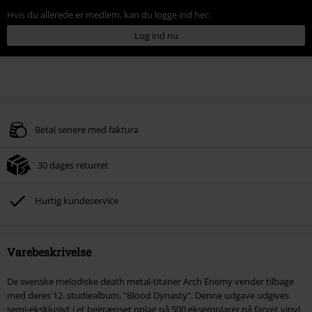
Hvis du allerede er medlem, kan du logge ind her:
Log ind nu
Betal senere med faktura
30 dages returret
Hurtig kundeservice
Varebeskrivelse
De svenske melodiske death metal-titaner Arch Enemy vender tilbage
med deres 12. studiealbum, "Blood Dynasty". Denne udgave udgives
semi-eksklusivt i et begrænset oplag på 500 eksemplarer på farvet vinyl