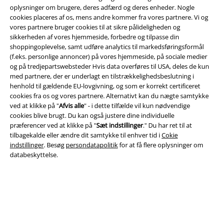
oplysninger om brugere, deres adfærd og deres enheder. Nogle
cookies placeres af os, mens andre kommer fra vores partnere. Vi og
Juridisk
vores partnere bruger cookies til at sikre pålideligheden og
sikkerheden af ​​vores hjemmeside, forbedre og tilpasse din
Salgs-, medlems- & leveringsbetingelser
shoppingoplevelse, samt udføre analytics til markedsføringsformål
(f.eks. personlige annoncer) på vores hjemmeside, på sociale medier
Om EMP Danmark
og på tredjepartswebsteder Hvis data overføres til USA, deles de kun
med partnere, der er underlagt en tilstrækkelighedsbeslutning i
Persondatapolitik
henhold til gældende EU-lovgivning, og som er korrekt certificeret
cookies fra os og vores partnere. Alternativt kan du nægte samtykke
ved at klikke på "
Afvis alle
" - i dette tilfælde vil kun nødvendige
Bortskaffelse af affald og miljøbeskyttelse
cookies blive brugt. Du kan også justere dine individuelle
præferencer ved at klikke på "
Sæt indstillinger
." Du har ret til at
Overensstemmelseserklæring
tilbagekalde eller ændre dit samtykke til enhver tid i
Cokie
indstillinger
. Besøg
persondatapolitik
for at få flere oplysninger om
Oplysninger om tilgængelighed
databeskyttelse.
Cokie indstillinger
Bekræft annullering
Alle priser er inkl. moms. Oplyst leveringstid er et estimat og ikke