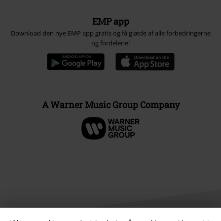
EMP app
Download den nye EMP app gratis og få glæde af alle forbedringerne
og fordelene!
A Warner Music Group Company