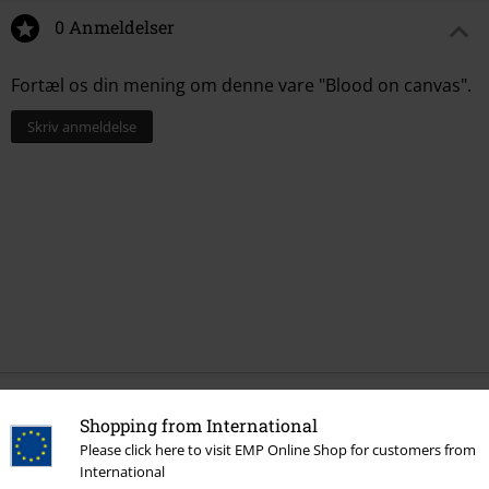
0 Anmeldelser
Fortæl os din mening om denne vare "Blood on canvas".
Skriv anmeldelse
More categories. More options.
Shopping from International
Please click here to visit EMP Online Shop for customers from
Udsalg %
Medier
CDs
International