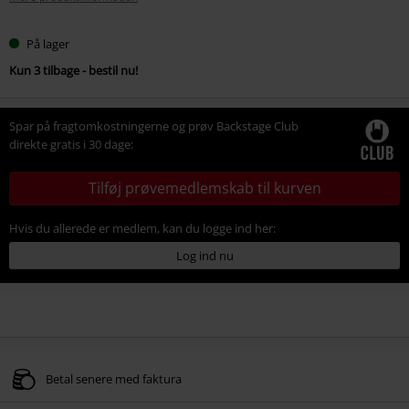
På lager
Kun 3 tilbage - bestil nu!
Spar på fragtomkostningerne og prøv Backstage Club
direkte gratis i 30 dage:
Tilføj prøvemedlemskab til kurven
Hvis du allerede er medlem, kan du logge ind her:
Log ind nu
Betal senere med faktura