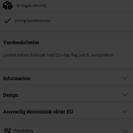
30 dages returret
Hurtig kundeservice
Varebeskrivelse
Limited edition bokssæt med CD i digi, flag, patch, autografkort
Information
Artikelnr.
568882
Design
Titel
Blood on canvas
Produkttype
CD
Musikgenre
Ansvarlig økonomisk aktør EU
Thrash Metal
Medier - Format 1-3
CD
Produktemne
Bands
Edel Music & Entertainment GmbH
Neumühlen 17
Band
Darkness
Trackliste