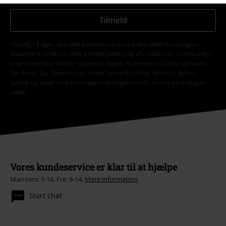
Tilmeld
*Gyldig i 4 uger. Kan ikke kombineres med andre koder/kampagner.
Rabatten fratrækkes efter korrekt indløsning af rabatkoden i varekurven
inden checkout. Medier, gavekort, bøger, Rammstein, (Till) Lindemann,
Die Ärzte, Die Toten Hosen, Feine Sahne Fischfilet, Broilers, Böhse
Onkelz og varer med en donation til velgørenhed i prisen, er undtaget
rabat.
Vores kundeservice er klar til at hjælpe
Man-tors: 9-16, Fre: 9-14.
Mere information
Start chat