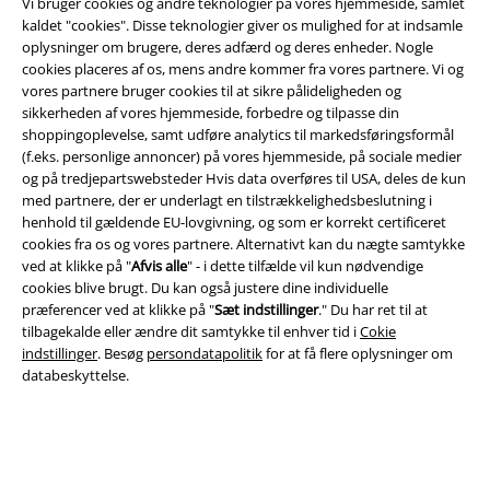
Vi bruger cookies og andre teknologier på vores hjemmeside, samlet
kaldet "cookies". Disse teknologier giver os mulighed for at indsamle
oplysninger om brugere, deres adfærd og deres enheder. Nogle
Juridisk
cookies placeres af os, mens andre kommer fra vores partnere. Vi og
vores partnere bruger cookies til at sikre pålideligheden og
Salgs-, medlems- & leveringsbetingelser
sikkerheden af ​​vores hjemmeside, forbedre og tilpasse din
shoppingoplevelse, samt udføre analytics til markedsføringsformål
Om EMP Danmark
(f.eks. personlige annoncer) på vores hjemmeside, på sociale medier
og på tredjepartswebsteder Hvis data overføres til USA, deles de kun
Persondatapolitik
med partnere, der er underlagt en tilstrækkelighedsbeslutning i
henhold til gældende EU-lovgivning, og som er korrekt certificeret
cookies fra os og vores partnere. Alternativt kan du nægte samtykke
Bortskaffelse af affald og miljøbeskyttelse
ved at klikke på "
Afvis alle
" - i dette tilfælde vil kun nødvendige
cookies blive brugt. Du kan også justere dine individuelle
Overensstemmelseserklæring
præferencer ved at klikke på "
Sæt indstillinger
." Du har ret til at
tilbagekalde eller ændre dit samtykke til enhver tid i
Cokie
Oplysninger om tilgængelighed
indstillinger
. Besøg
persondatapolitik
for at få flere oplysninger om
databeskyttelse.
Cokie indstillinger
Bekræft annullering