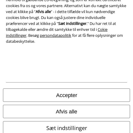
Salgs-, medlems- & leveringsbetingelser
cookies fra os og vores partnere. Alternativt kan du nægte samtykke
ved at klikke på "
Afvis alle
" - i dette tilfælde vil kun nødvendige
Om EMP Danmark
cookies blive brugt. Du kan også justere dine individuelle
præferencer ved at klikke på "
Sæt indstillinger
." Du har ret til at
tilbagekalde eller ændre dit samtykke til enhver tid i
Cokie
Persondatapolitik
indstillinger
. Besøg
persondatapolitik
for at få flere oplysninger om
databeskyttelse.
Bortskaffelse af affald og miljøbeskyttelse
Overensstemmelseserklæring
Oplysninger om tilgængelighed
Cokie indstillinger
Accepter
Bekræft annullering
Alle priser er inkl. moms. Oplyst leveringstid er et estimat og ikke
Afvis alle
garanteret.
© 1986-2026 E.M.P. Merchandising HGmbH
Sæt indstillinger