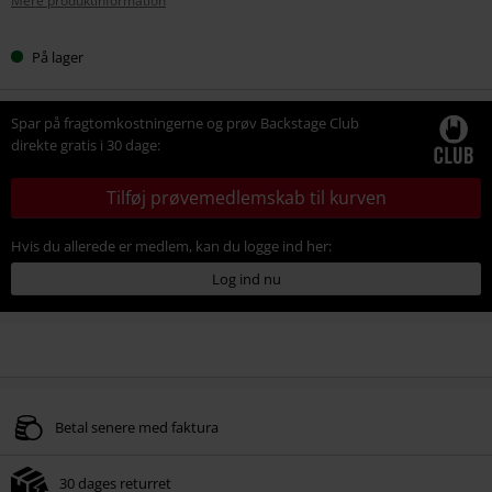
Mere produktinformation
På lager
Spar på fragtomkostningerne og prøv Backstage Club
direkte gratis i 30 dage:
Tilføj prøvemedlemskab til kurven
Hvis du allerede er medlem, kan du logge ind her:
Log ind nu
Betal senere med faktura
30 dages returret