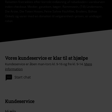
Rabatten fratrækkes efter korrekt indløsning af rabatkoden i varekurven
inden checkout. Medier, gavekort, bøger, Rammstein, (Till) Lindemann,
Die Ärzte, Die Toten Hosen, Feine Sahne Fischfilet, Broilers, Böhse
Onkelz og varer med en donation til velgørenhed i prisen, er undtaget
rabat.
Vores kundeservice er klar til at hjælpe
Kundeservice er åben man-tors kl. 9-16 og fre kl. 9-14.
Mere
information
Start chat
Kundeservice
Hjælp