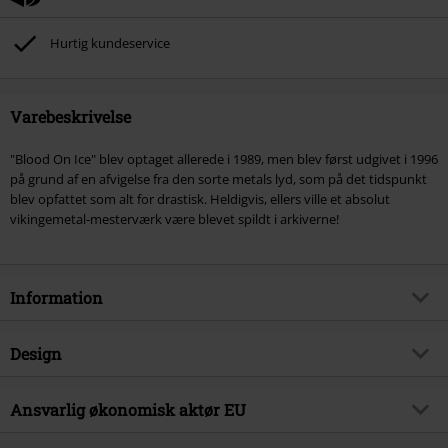
Hurtig kundeservice
Varebeskrivelse
"Blood On Ice" blev optaget allerede i 1989, men blev først udgivet i 1996
på grund af en afvigelse fra den sorte metals lyd, som på det tidspunkt
blev opfattet som alt for drastisk. Heldigvis, ellers ville et absolut
vikingemetal-mesterværk være blevet spildt i arkiverne!
Information
Artikelnr.
404630
Design
Titel
Blood On Ice
Produkttype
CD
Musikgenre
Ansvarlig økonomisk aktør EU
Black Metal
Medier - Format 1-3
CD
Produktemne
Bands
International Associates Auditing & Certification Limited