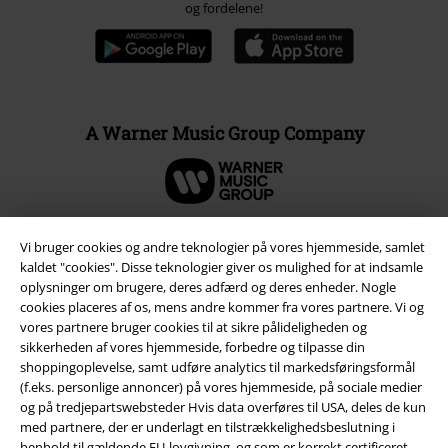
og fordelene!
A Warner Music Group Company
Vi bruger cookies og andre teknologier på vores hjemmeside, samlet
kaldet "cookies". Disse teknologier giver os mulighed for at indsamle
oplysninger om brugere, deres adfærd og deres enheder. Nogle
cookies placeres af os, mens andre kommer fra vores partnere. Vi og
vores partnere bruger cookies til at sikre pålideligheden og
sikkerheden af ​​vores hjemmeside, forbedre og tilpasse din
shoppingoplevelse, samt udføre analytics til markedsføringsformål
(f.eks. personlige annoncer) på vores hjemmeside, på sociale medier
og på tredjepartswebsteder Hvis data overføres til USA, deles de kun
Juridisk
med partnere, der er underlagt en tilstrækkelighedsbeslutning i
henhold til gældende EU-lovgivning, og som er korrekt certificeret