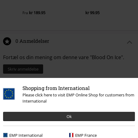
kr 189.95
kr 99.95
Fra
0 Anmeldelser
Fortæl os din mening om denne vare "Blood On Ice".
Skriv anmeldelse
Shopping from International
Please click here to visit EMP Online Shop for customers from
International
Ok
EMP International
EMP France