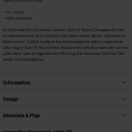
Vævet patch til at påsy
- 10 x 10 cm
- 100% polyester
En af de største rock bands i verden: Guns N' Roses! Drengene fik hele
musikverdenen til at tro på dem med deres debut album "Appetite for
Destruction”, hvilket stadig er den bedstsælgende debut nogensinde.
Selv i dag er Guns N' Roses helte. Rockscenen ville ikke være den samme
uden dem. Især de legendariske riffs fra guitar mesteren Slash har fået
plads i historiebøgerne.
Information
Artikelnr.
235983
Design
Titel
Bullet Logo
Produkttype
Patch
Musikgenre
Materiale & Pleje
Hard Rock
Farve
multifarvet
Produktemne
Bandmerchandise, Bands
Ydermateriale
100% Polyester
Ansvarlig økonomisk aktør EU