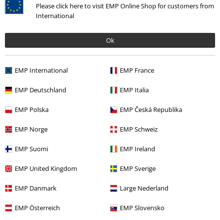
Please click here to visit EMP Online Shop for customers from
International
Ok
More categories. More options.
Udsalg %
Bandmerch
Accessories
EMP International
EMP France
Underholdning
Collectibles
EMP Deutschland
EMP Italia
Udsalg %
Accessories
Patches & Rygmærker
EMP Polska
EMP Česká Republika
Nyheder
Accessories
Patches & Rygmærker
Patches
EMP Norge
EMP Schweiz
Band Merch
Patches
EMP Suomi
EMP Ireland
EMP United Kingdom
EMP Sverige
15%
EMP Danmark
Large Nederland
Nyhedsbrev
rabat
Tilmeld dig nu og få en rabatkode på 15%!
Mere
EMP Österreich
EMP Slovensko
info