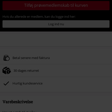
Tilføj prøvemedlemskab til kurven
Hvis du allerede er medlem, kan du logge ind her:
Log ind nu
Betal senere med faktura
30 dages returret
Hurtig kundeservice
Varebeskrivelse