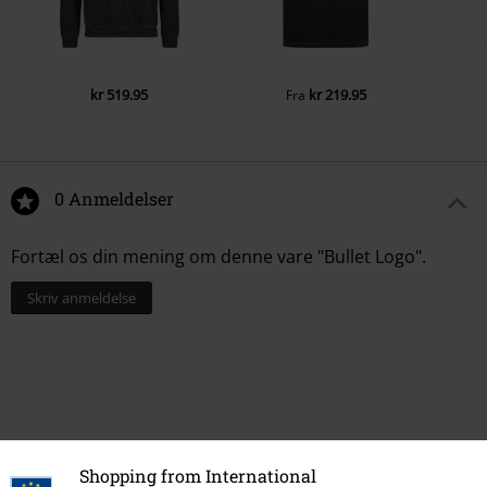
kr 519.95
kr 219.95
Fra
0 Anmeldelser
Fortæl os din mening om denne vare "Bullet Logo".
Skriv anmeldelse
Shopping from International