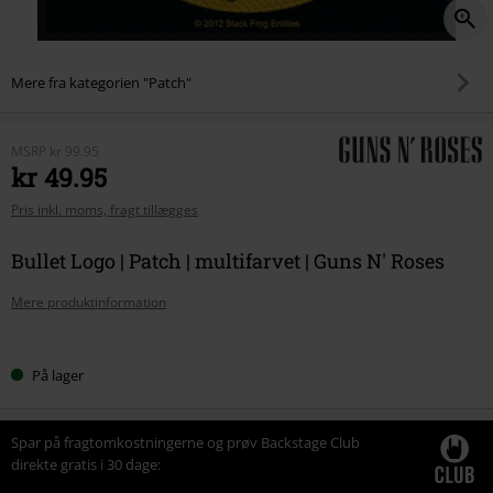
Mere fra kategorien "Patch"
MSRP
kr 99.95
kr 49.95
Pris inkl. moms, fragt tillægges
Bullet Logo | Patch | multifarvet | Guns N' Roses
Mere produktinformation
Vælg
På lager
din
størrelse
Spar på fragtomkostningerne og prøv Backstage Club
direkte gratis i 30 dage: