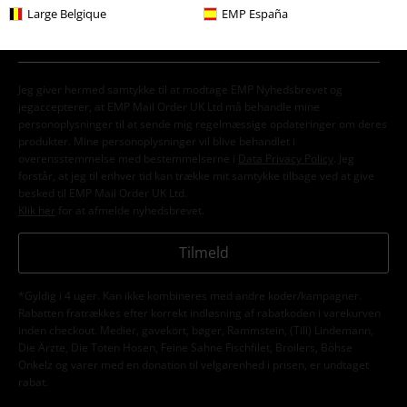
Large Belgique
EMP España
Jeg giver hermed samtykke til at modtage EMP Nyhedsbrevet og
jegaccepterer, at EMP Mail Order UK Ltd må behandle mine
personoplysninger til at sende mig regelmæssige opdateringer om deres
produkter. Mine personoplysninger vil blive behandlet i
overensstemmelse med bestemmelserne i
Data Privacy Policy
. Jeg
forstår, at jeg til enhver tid kan trække mit samtykke tilbage ved at give
besked til EMP Mail Order UK Ltd.
Klik her
for at afmelde nyhedsbrevet.
Tilmeld
*Gyldig i 4 uger. Kan ikke kombineres med andre koder/kampagner.
Rabatten fratrækkes efter korrekt indløsning af rabatkoden i varekurven
inden checkout. Medier, gavekort, bøger, Rammstein, (Till) Lindemann,
Die Ärzte, Die Toten Hosen, Feine Sahne Fischfilet, Broilers, Böhse
Onkelz og varer med en donation til velgørenhed i prisen, er undtaget
rabat.