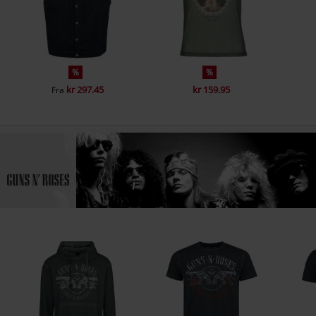
%
%
kr 297.45
kr 159.95
Fra