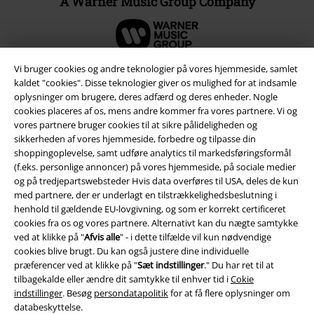
A Warner Music Group Company
Vi bruger cookies og andre teknologier på vores hjemmeside, samlet
kaldet "cookies". Disse teknologier giver os mulighed for at indsamle
oplysninger om brugere, deres adfærd og deres enheder. Nogle
cookies placeres af os, mens andre kommer fra vores partnere. Vi og
vores partnere bruger cookies til at sikre pålideligheden og
sikkerheden af ​​vores hjemmeside, forbedre og tilpasse din
shoppingoplevelse, samt udføre analytics til markedsføringsformål
(f.eks. personlige annoncer) på vores hjemmeside, på sociale medier
og på tredjepartswebsteder Hvis data overføres til USA, deles de kun
med partnere, der er underlagt en tilstrækkelighedsbeslutning i
Juridisk
henhold til gældende EU-lovgivning, og som er korrekt certificeret
cookies fra os og vores partnere. Alternativt kan du nægte samtykke
Salgs-, medlems- & leveringsbetingelser
ved at klikke på "
Afvis alle
" - i dette tilfælde vil kun nødvendige
cookies blive brugt. Du kan også justere dine individuelle
Om EMP Danmark
præferencer ved at klikke på "
Sæt indstillinger
." Du har ret til at
tilbagekalde eller ændre dit samtykke til enhver tid i
Cokie
Persondatapolitik
indstillinger
. Besøg
persondatapolitik
for at få flere oplysninger om
databeskyttelse.