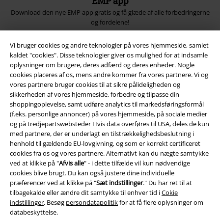
EMP app
Download den nye EMP app gratis og få glæde af alle forbedringerne
og fordelene!
Vi bruger cookies og andre teknologier på vores hjemmeside, samlet
kaldet "cookies". Disse teknologier giver os mulighed for at indsamle
oplysninger om brugere, deres adfærd og deres enheder. Nogle
cookies placeres af os, mens andre kommer fra vores partnere. Vi og
A Warner Music Group Company
vores partnere bruger cookies til at sikre pålideligheden og
sikkerheden af ​​vores hjemmeside, forbedre og tilpasse din
shoppingoplevelse, samt udføre analytics til markedsføringsformål
(f.eks. personlige annoncer) på vores hjemmeside, på sociale medier
og på tredjepartswebsteder Hvis data overføres til USA, deles de kun
med partnere, der er underlagt en tilstrækkelighedsbeslutning i
henhold til gældende EU-lovgivning, og som er korrekt certificeret
cookies fra os og vores partnere. Alternativt kan du nægte samtykke
ved at klikke på "
Afvis alle
" - i dette tilfælde vil kun nødvendige
cookies blive brugt. Du kan også justere dine individuelle
præferencer ved at klikke på "
Sæt indstillinger
." Du har ret til at
tilbagekalde eller ændre dit samtykke til enhver tid i
Cokie
indstillinger
. Besøg
persondatapolitik
for at få flere oplysninger om
databeskyttelse.