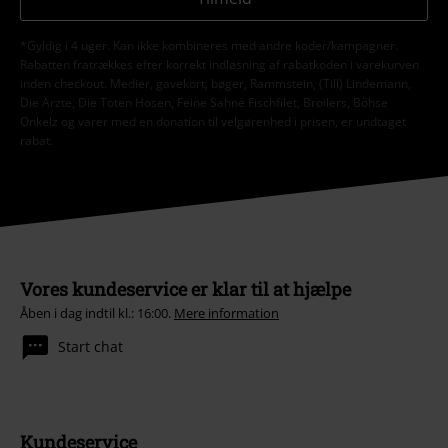
*Gyldig i 4 uger. Kan ikke kombineres med andre koder/kampagner.
Rabatten fratrækkes efter korrekt indløsning af rabatkoden i varekurven
inden checkout. Medier, gavekort, bøger, Rammstein, (Till) Lindemann,
Die Ärzte, Die Toten Hosen, Feine Sahne Fischfilet, Broilers, Böhse
Onkelz og varer med en donation til velgørenhed i prisen, er undtaget
rabat.
Vores kundeservice er klar til at hjælpe
Åben i dag indtil kl.: 16:00.
Mere information
Start chat
Kundeservice