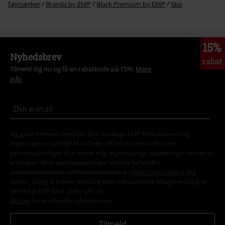
Tøjmærker
Brands by EMP
Black Premium by EMP
Sko
15%
Nyhedsbrev
rabat
Tilmeld dig nu og få en rabatkode på 15%!
Mere
info
Jeg giver hermed samtykke til at modtage EMP Nyhedsbrevet og
jegaccepterer, at EMP Mail Order UK Ltd må behandle mine
personoplysninger til at sende mig regelmæssige opdateringer om deres
produkter. Mine personoplysninger vil blive behandlet i
overensstemmelse med bestemmelserne i
Data Privacy Policy
. Jeg
forstår, at jeg til enhver tid kan trække mit samtykke tilbage ved at give
besked til EMP Mail Order UK Ltd.
Klik her
for at afmelde nyhedsbrevet.
Tilmeld