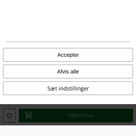
Juridisk
Salgs-, medlems- & leveringsbetingelser
Om EMP Danmark
Persondatapolitik
Accepter
Bortskaffelse af affald og miljøbeskyttelse
Overensstemmelseserklæring
Afvis alle
Oplysninger om tilgængelighed
Sæt indstillinger
Cokie indstillinger
Bekræft annullering
Tilføj til kurv
Alle priser er inkl. moms. Oplyst leveringstid er et estimat og ikke
garanteret.