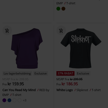
EMP
T-shirt
Lav lagerbeholdning
Exclusive
37% RABAT
Exclusive
MSRP
Fra
kr 299.95
MSRP
Fra
kr 299.95
kr 159.95
kr 186.95
Fra
Fra
Can You Read My Mind
RED by
White Logo
Slipknot
T-shirt
EMP
T-shirt
+8