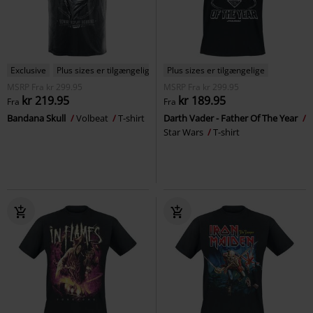
Exclusive
Plus sizes er tilgængelige
Plus sizes er tilgængelige
MSRP
Fra
kr 299.95
MSRP
Fra
kr 299.95
kr 219.95
kr 189.95
Fra
Fra
Bandana Skull
Volbeat
T-shirt
Darth Vader - Father Of The Year
Star Wars
T-shirt