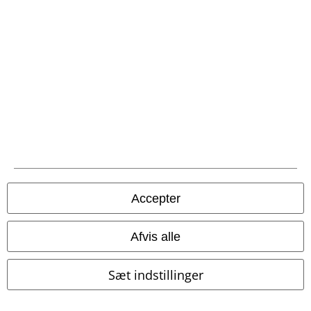
Betalingsmuligheder
Fragt
Accepter
Postpakke Collect
Postpakke Home
Afvis alle
EMP app
Download den nye EMP app gratis og få glæde af alle forbedringerne
Sæt indstillinger
og fordelene!