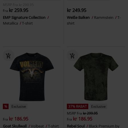
MSRP
Fra
kr 299.95
kr 259.95
kr 249.95
Fra
EMP Signature Collection
Weiße Balken
Rammstein
T-
Metallica
T-shirt
shirt
%
Exclusive
37% RABAT
Exclusive
MSRP
Fra
kr 299.95
kr 186.95
kr 186.95
Fra
Fra
Goat Skullwall
Volbeat
T-shirt
Rebel Soul
Black Premium by