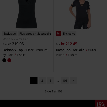
Exclusive
Plus sizes er tilgængelige
%
Exclusive
MSRP
Fra
kr 299.95
kr 219.95
kr 212.45
Fra
Fra
Fashion V-Top
Black Premium
Dame Top - Ari Solid
Outer
by EMP
T-shirt
Vision
T-shirt
1
2
3
...
108
Side 1 af 108
15%