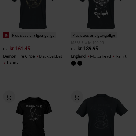
%
Plus sizes er tilgængelige
Plus sizes er tilgængelige
MSRP
Fra
kr 199.95
kr 161.45
kr 189.95
Fra
Fra
Demon Fire Circle
Black Sabbath
England
Motörhead
T-shirt
T-shirt