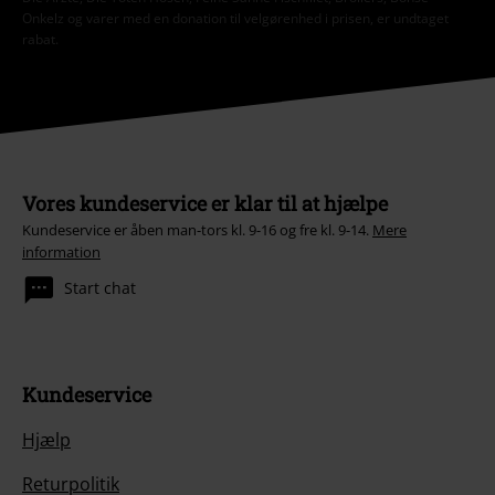
Onkelz og varer med en donation til velgørenhed i prisen, er undtaget
rabat.
Vores kundeservice er klar til at hjælpe
Kundeservice er åben man-tors kl. 9-16 og fre kl. 9-14.
Mere
information
Start chat
Kundeservice
Hjælp
Returpolitik