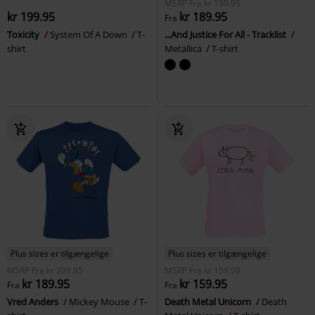
MSRP
Fra
kr 199.95
kr 199.95
kr 189.95
Fra
Toxicity
System Of A Down
T-
...And Justice For All - Tracklist
shirt
Metallica
T-shirt
Plus sizes er tilgængelige
Plus sizes er tilgængelige
MSRP
Fra
kr 299.95
MSRP
Fra
kr 159.99
kr 189.95
kr 159.95
Fra
Fra
Vred Anders
Mickey Mouse
T-
Death Metal Unicorn
Death