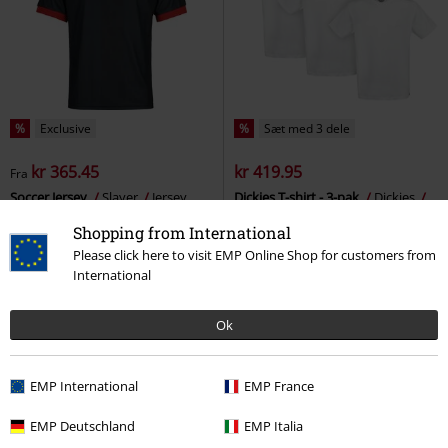
%
Exclusive
%
Sæt med 3 dele
kr 365.45
kr 419.95
Fra
Soccer Jersey
Slayer
Jersey
Dickies T-shirt - 3-pak
Dickies
T-shirt
Shopping from International
Please click here to visit EMP Online Shop for customers from
International
Ok
EMP International
EMP France
EMP Deutschland
EMP Italia