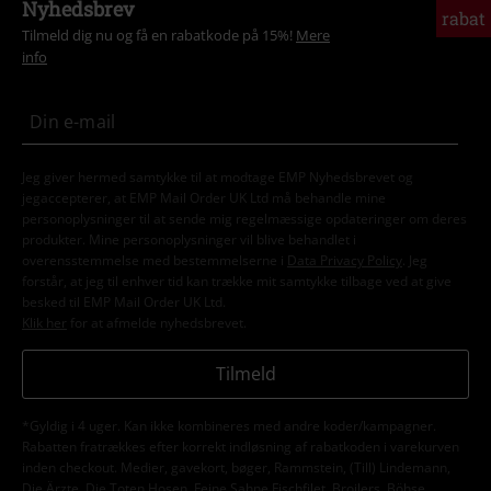
Nyhedsbrev
rabat
Tilmeld dig nu og få en rabatkode på 15%!
Mere
info
Jeg giver hermed samtykke til at modtage EMP Nyhedsbrevet og
jegaccepterer, at EMP Mail Order UK Ltd må behandle mine
personoplysninger til at sende mig regelmæssige opdateringer om deres
produkter. Mine personoplysninger vil blive behandlet i
overensstemmelse med bestemmelserne i
Data Privacy Policy
. Jeg
forstår, at jeg til enhver tid kan trække mit samtykke tilbage ved at give
besked til EMP Mail Order UK Ltd.
Klik her
for at afmelde nyhedsbrevet.
Tilmeld
*Gyldig i 4 uger. Kan ikke kombineres med andre koder/kampagner.
Rabatten fratrækkes efter korrekt indløsning af rabatkoden i varekurven
inden checkout. Medier, gavekort, bøger, Rammstein, (Till) Lindemann,
Die Ärzte, Die Toten Hosen, Feine Sahne Fischfilet, Broilers, Böhse