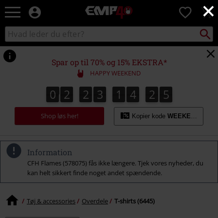
×
EMP
0
-
Musik,
Søg
Søg
film,
sortiment
TV
og
Spar op til 70% og 15% EKSTRA*
gaming
HAPPY WEEKEND
merch
-
0
2
2
3
1
4
2
4
0
2
2
3
1
4
2
3
2
2
5
3
alternativ
4
mode
Shop løs her!
Kopier kode
WEEKEND
Information
CFH Flames (578075) fås ikke længere. Tjek vores nyheder, du
kan helt sikkert finde noget andet spændende.
Tøj & accessories
Overdele
T-shirts (6445)