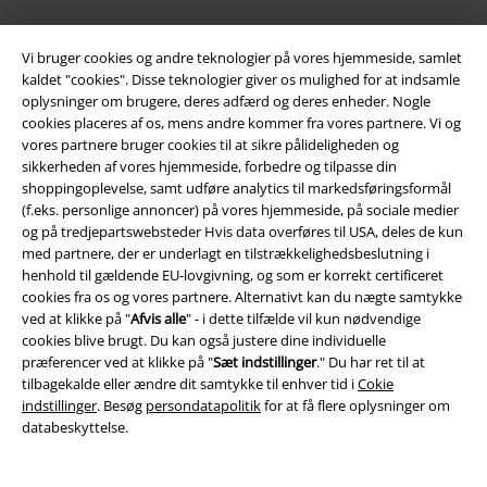
Mere EMP
Vi bruger cookies og andre teknologier på vores hjemmeside, samlet
kaldet "cookies". Disse teknologier giver os mulighed for at indsamle
Partnerprogram
oplysninger om brugere, deres adfærd og deres enheder. Nogle
cookies placeres af os, mens andre kommer fra vores partnere. Vi og
Bæredygtighed
vores partnere bruger cookies til at sikre pålideligheden og
sikkerheden af ​​vores hjemmeside, forbedre og tilpasse din
shoppingoplevelse, samt udføre analytics til markedsføringsformål
(f.eks. personlige annoncer) på vores hjemmeside, på sociale medier
og på tredjepartswebsteder Hvis data overføres til USA, deles de kun
med partnere, der er underlagt en tilstrækkelighedsbeslutning i
henhold til gældende EU-lovgivning, og som er korrekt certificeret
cookies fra os og vores partnere. Alternativt kan du nægte samtykke
ved at klikke på "
Afvis alle
" - i dette tilfælde vil kun nødvendige
cookies blive brugt. Du kan også justere dine individuelle
Community
præferencer ved at klikke på "
Sæt indstillinger
." Du har ret til at
tilbagekalde eller ændre dit samtykke til enhver tid i
Cokie
indstillinger
. Besøg
persondatapolitik
for at få flere oplysninger om
databeskyttelse.