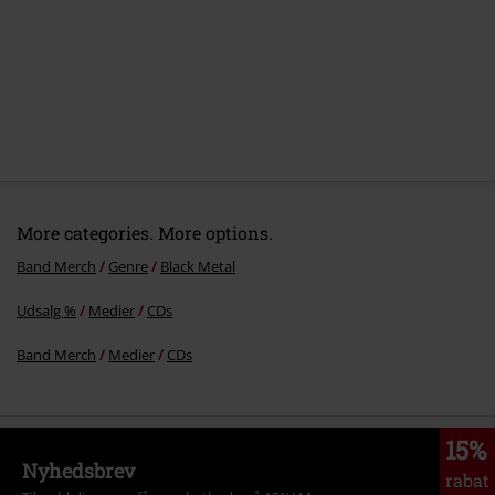
5.
Tears for Baldur
6.
Beyond the Dying Sun
More categories. More options.
Band Merch
Genre
Black Metal
Udsalg %
Medier
CDs
Band Merch
Medier
CDs
15%
Nyhedsbrev
rabat