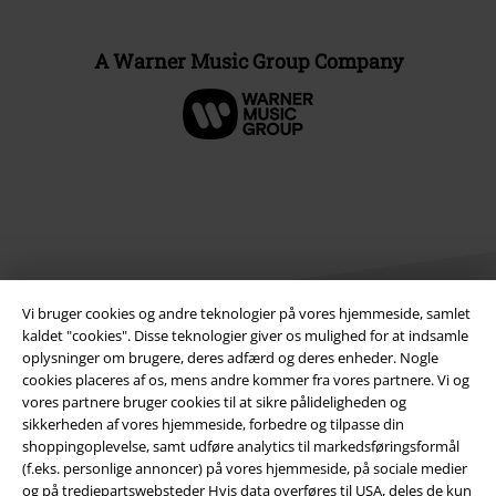
A Warner Music Group Company
Vi bruger cookies og andre teknologier på vores hjemmeside, samlet
kaldet "cookies". Disse teknologier giver os mulighed for at indsamle
oplysninger om brugere, deres adfærd og deres enheder. Nogle
cookies placeres af os, mens andre kommer fra vores partnere. Vi og
Juridisk
vores partnere bruger cookies til at sikre pålideligheden og
Salgs-, medlems- & leveringsbetingelser
sikkerheden af ​​vores hjemmeside, forbedre og tilpasse din
shoppingoplevelse, samt udføre analytics til markedsføringsformål
(f.eks. personlige annoncer) på vores hjemmeside, på sociale medier
Om EMP Danmark
og på tredjepartswebsteder Hvis data overføres til USA, deles de kun