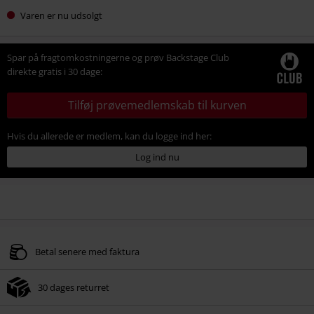
Varen er nu udsolgt
Spar på fragtomkostningerne og prøv Backstage Club
direkte gratis i 30 dage:
Tilføj prøvemedlemskab til kurven
Hvis du allerede er medlem, kan du logge ind her:
Log ind nu
Betal senere med faktura
30 dages returret