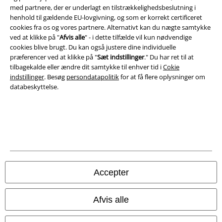
med partnere, der er underlagt en tilstrækkelighedsbeslutning i
Persondatapolitik
henhold til gældende EU-lovgivning, og som er korrekt certificeret
cookies fra os og vores partnere. Alternativt kan du nægte samtykke
Bortskaffelse af affald og miljøbeskyttelse
ved at klikke på "
Afvis alle
" - i dette tilfælde vil kun nødvendige
cookies blive brugt. Du kan også justere dine individuelle
Overensstemmelseserklæring
præferencer ved at klikke på "
Sæt indstillinger
." Du har ret til at
tilbagekalde eller ændre dit samtykke til enhver tid i
Cokie
indstillinger
. Besøg
persondatapolitik
for at få flere oplysninger om
Oplysninger om tilgængelighed
databeskyttelse.
Cokie indstillinger
Bekræft annullering
Alle priser er inkl. moms. Oplyst leveringstid er et estimat og ikke
garanteret.
© 1986-2026 E.M.P. Merchandising HGmbH
Accepter
Afvis alle
EMP Webshops