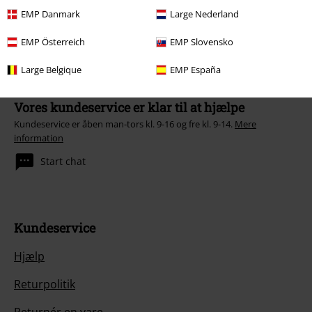
rabat.
EMP Danmark
Large Nederland
EMP Österreich
EMP Slovensko
Large Belgique
EMP España
Vores kundeservice er klar til at hjælpe
Kundeservice er åben man-tors kl. 9-16 og fre kl. 9-14.
Mere
information
Start chat
Kundeservice
Hjælp
Returpolitik