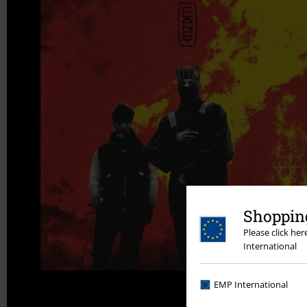
Shopping
Please click he
International
EMP International