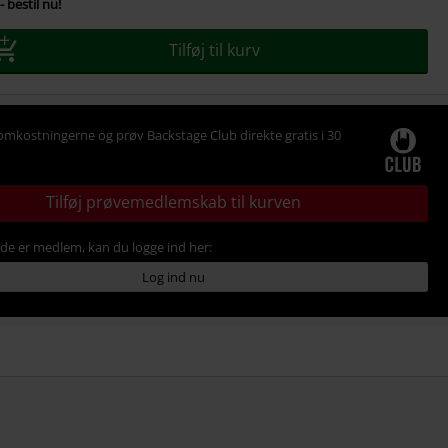
- bestil nu!
Tilføj til kurv
omkostningerne og prøv Backstage Club direkte gratis i 30
Tilføj prøvemedlemskab til kurven
ede er medlem, kan du logge ind her:
Log ind nu