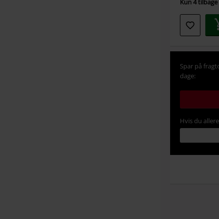
Kun 4 tilbage 
Spar på fragt
dage:
Hvis du aller