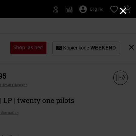
×
0
Log ind
Shop løs her!
Kopier kode
WEEKEND
95
, fragt tillægges
| LP | twenty one pilots
nformation