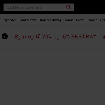
Gå til
Søg
Søg
hovedindhold
sortiment
Nyheder
Band Merch
Underholdning
Brands
Livsstil
Dame
Her
Spar op til 70% og 15% EKSTRA*
https://www.emp-
shop.dk/p/clancy/569188St.html