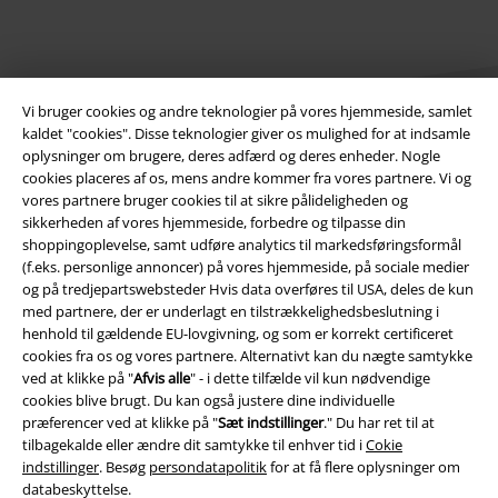
Vi bruger cookies og andre teknologier på vores hjemmeside, samlet
kaldet "cookies". Disse teknologier giver os mulighed for at indsamle
oplysninger om brugere, deres adfærd og deres enheder. Nogle
cookies placeres af os, mens andre kommer fra vores partnere. Vi og
Juridisk
vores partnere bruger cookies til at sikre pålideligheden og
sikkerheden af ​​vores hjemmeside, forbedre og tilpasse din
Salgs-, medlems- & leveringsbetingelser
shoppingoplevelse, samt udføre analytics til markedsføringsformål
(f.eks. personlige annoncer) på vores hjemmeside, på sociale medier
Om EMP Danmark
og på tredjepartswebsteder Hvis data overføres til USA, deles de kun
med partnere, der er underlagt en tilstrækkelighedsbeslutning i
henhold til gældende EU-lovgivning, og som er korrekt certificeret
Persondatapolitik
cookies fra os og vores partnere. Alternativt kan du nægte samtykke
ved at klikke på "
Afvis alle
" - i dette tilfælde vil kun nødvendige
Bortskaffelse af affald og miljøbeskyttelse
cookies blive brugt. Du kan også justere dine individuelle
præferencer ved at klikke på "
Sæt indstillinger
." Du har ret til at
Overensstemmelseserklæring
tilbagekalde eller ændre dit samtykke til enhver tid i
Cokie
indstillinger
. Besøg
persondatapolitik
for at få flere oplysninger om
Oplysninger om tilgængelighed
databeskyttelse.