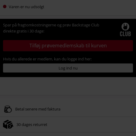
Varen er nu udsolgt
Spar på fragtomkostningerne og prøv Backstage Club
direkte gratis i 30 dage:
Tilføj prøvemedlemskab til kurven
Hvis du allerede er medlem, kan du logge ind her:
Log ind nu
Betal senere med faktura
30 dages returret