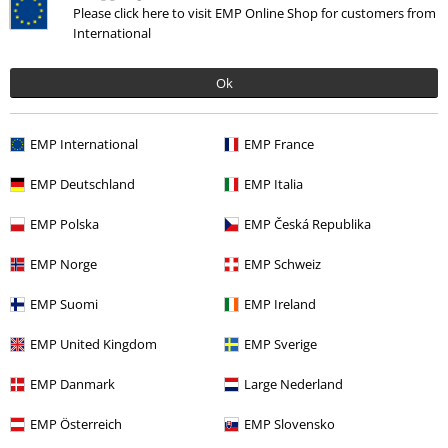
More categories. More options.
Please click here to visit EMP Online Shop for customers from
International
Band Merch
Top Bands
Stray From The Path
Band Merch
Genre
Core
Metalcore
Ok
Band Merch
Medier
Vinyl
EMP International
EMP France
Udsalg %
Medier
Vinyl
EMP Deutschland
EMP Italia
EMP Polska
EMP Česká Republika
15%
Nyhedsbrev
EMP Norge
EMP Schweiz
rabat
Tilmeld dig nu og få en rabatkode på 15%!
Mere
info
EMP Suomi
EMP Ireland
EMP United Kingdom
EMP Sverige
EMP Danmark
Large Nederland
Jeg giver hermed samtykke til at modtage EMP Nyhedsbrevet og
EMP Österreich
EMP Slovensko
jegaccepterer, at EMP Mail Order UK Ltd må behandle mine