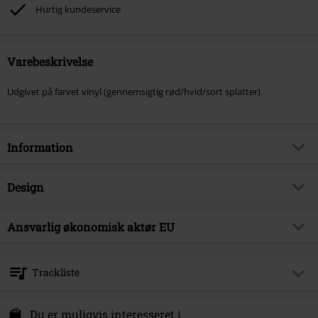
Hurtig kundeservice
Varebeskrivelse
Udgivet på farvet vinyl (gennemsigtig rød/hvid/sort splatter).
Information
Artikelnr.
588405
Design
Titel
Clockworked
Produkttype
LP
Musikgenre
Ansvarlig økonomisk aktør EU
Metalcore
Medier - Format 1-3
LP
Produktemne
Bands
Warner Music Group Germany Holding GmbH
Alter Wandrahm 14
Band
Stray From The Path
Trackliste
20457 Hamburg
Udgivelsesdato
30-05-2025
Germany
LP 1
Du er muligvis interesseret i