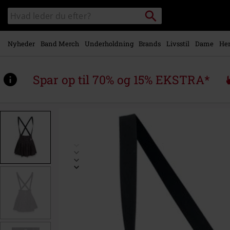
Gå til
Søg
Søg
hovedindhold
sortiment
Nyheder
Band Merch
Underholdning
Brands
Livsstil
Dame
Her
Spar op til 70% og 15% EKSTRA*
https://www.emp-
shop.dk/p/corpse-
bride-
ii-
-
-
haunted-
phase-
sele-
nederdel/580593.html