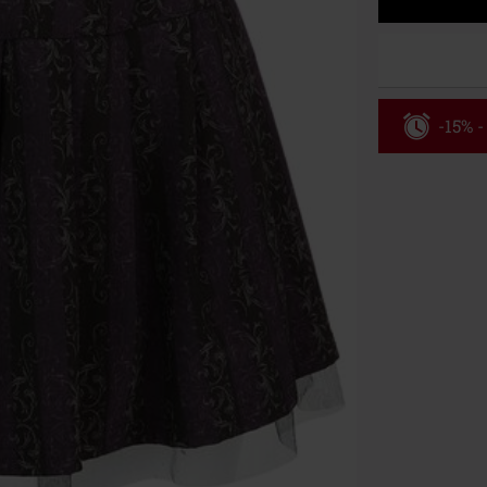
-15% -
Rabatko
Gælder indtil 
Kun online. M
Efter du har i
Kan ikke komb
bøger, medier,
Ärzte, Die Tot
donationsbidr