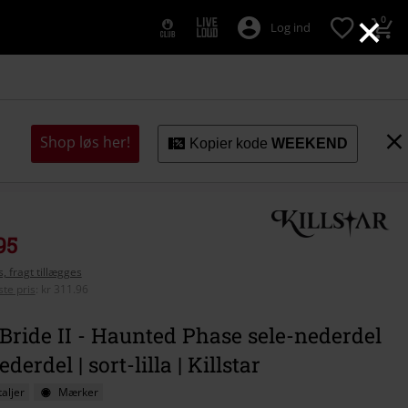
×
0
Log ind
Shop løs her!
Kopier kode
WEEKEND
95
, fragt tillægges
te pris
:
kr 311.96
Bride II - Haunted Phase sele-nederdel
ederdel | sort-lilla | Killstar
aljer
Mærker