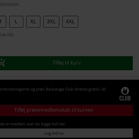
nformation
M
L
XL
3XL
4XL
l og info
se
Tilføj til kurv
omkostningerne og prøv Backstage Club direkte gratis i 30
Tilføj prøvemedlemskab til kurven
ede er medlem, kan du logge ind her:
Log ind nu