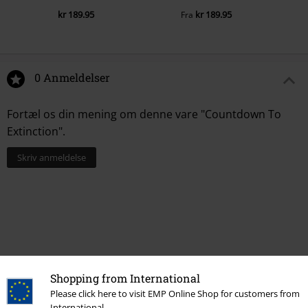
kr 189.95
kr 189.95
Fra
0 Anmeldelser
Fortæl os din mening om denne vare "Countdown To
Extinction".
Skriv anmeldelse
Shopping from International
Please click here to visit EMP Online Shop for customers from
International