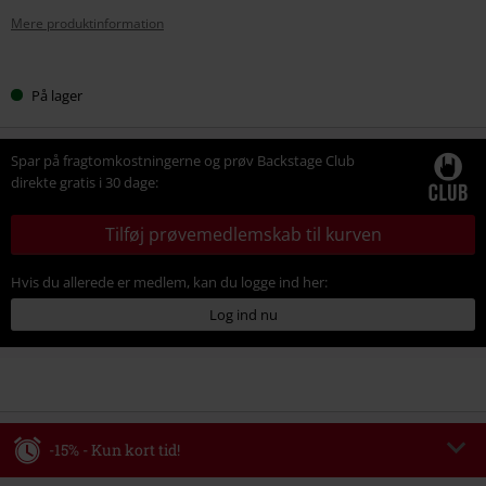
Mere produktinformation
Vælg
På lager
din
størrelse
Spar på fragtomkostningerne og prøv Backstage Club
direkte gratis i 30 dage:
Tilføj prøvemedlemskab til kurven
Hvis du allerede er medlem, kan du logge ind her:
Log ind nu
-15% - Kun kort tid!