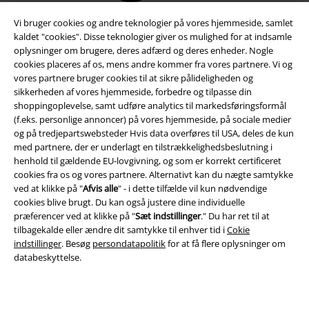
Vi bruger cookies og andre teknologier på vores hjemmeside, samlet
kaldet "cookies". Disse teknologier giver os mulighed for at indsamle
oplysninger om brugere, deres adfærd og deres enheder. Nogle
cookies placeres af os, mens andre kommer fra vores partnere. Vi og
vores partnere bruger cookies til at sikre pålideligheden og
sikkerheden af ​​vores hjemmeside, forbedre og tilpasse din
shoppingoplevelse, samt udføre analytics til markedsføringsformål
(f.eks. personlige annoncer) på vores hjemmeside, på sociale medier
og på tredjepartswebsteder Hvis data overføres til USA, deles de kun
med partnere, der er underlagt en tilstrækkelighedsbeslutning i
Juridisk
henhold til gældende EU-lovgivning, og som er korrekt certificeret
cookies fra os og vores partnere. Alternativt kan du nægte samtykke
Salgs-, medlems- & leveringsbetingelser
ved at klikke på "
Afvis alle
" - i dette tilfælde vil kun nødvendige
cookies blive brugt. Du kan også justere dine individuelle
Om EMP Danmark
præferencer ved at klikke på "
Sæt indstillinger
." Du har ret til at
tilbagekalde eller ændre dit samtykke til enhver tid i
Cokie
Persondatapolitik
indstillinger
. Besøg
persondatapolitik
for at få flere oplysninger om
databeskyttelse.
Bortskaffelse af affald og miljøbeskyttelse
Overensstemmelseserklæring