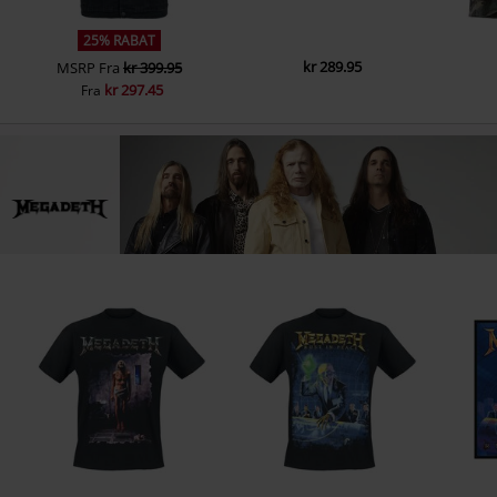
25% RABAT
kr 289.95
MSRP
Fra
kr 399.95
kr 297.45
Fra