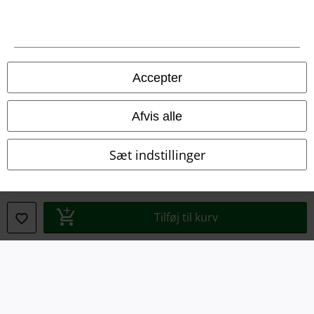
Oplysninger om tilgængelighed
Cokie indstillinger
Accepter
Bekræft annullering
Afvis alle
Alle priser er inkl. moms. Oplyst leveringstid er et estimat og ikke
garanteret.
© 1986-2026 E.M.P. Merchandising HGmbH
Sæt indstillinger
Tilføj til kurv
EMP Webshops
EMP International
EMP France
EMP Deutschland