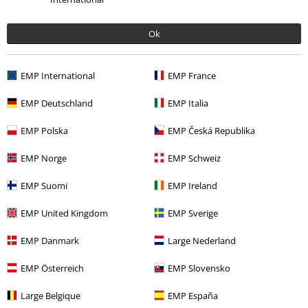
More categories. More options.
Ok
Band Merch
Accessoires
Band Merch
Patches
EMP International
EMP France
Underholdning
Collectibles
EMP Deutschland
EMP Italia
Band Merch
Genre
Thrash Metal
EMP Polska
EMP Česká Republika
Accessories
Patches & badges
Patches
EMP Norge
EMP Schweiz
EMP Suomi
EMP Ireland
15%
EMP United Kingdom
EMP Sverige
Nyhedsbrev
rabat
Tilmeld dig nu og få en rabatkode på 15%!
Mere
EMP Danmark
Large Nederland
info
EMP Österreich
EMP Slovensko
Large Belgique
EMP España