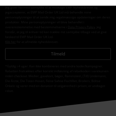
Jeg giver hermed samtykke til at modtage EMP Nyhedsbrevet og
jegaccepterer, at EMP Mail Order UK Ltd må behandle mine
personoplysninger til at sende mig regelmæssige opdateringer om deres
produkter. Mine personoplysninger vil blive behandlet i
overensstemmelse med bestemmelserne i
Data Privacy Policy
. Jeg
forstår, at jeg til enhver tid kan trække mit samtykke tilbage ved at give
besked til EMP Mail Order UK Ltd.
Klik her
for at afmelde nyhedsbrevet.
Tilmeld
*Gyldig i 4 uger. Kan ikke kombineres med andre koder/kampagner.
Rabatten fratrækkes efter korrekt indløsning af rabatkoden i varekurven
inden checkout. Medier, gavekort, bøger, Rammstein, (Till) Lindemann,
Die Ärzte, Die Toten Hosen, Feine Sahne Fischfilet, Broilers, Böhse
Onkelz og varer med en donation til velgørenhed i prisen, er undtaget
rabat.