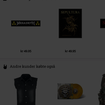
The Black Church, St Mary´s Place
D07 Dublin
Ireland
EUAR@ie.ia-net.com
kr 49.95
kr 49.95
Andre kunder købte også