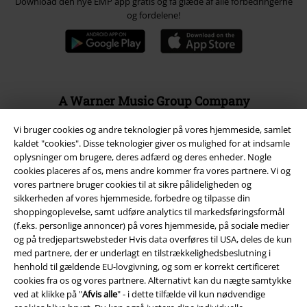
Download den nye EMP app gratis og få glæde af alle forbedringerne
og fordelene!
A Warner Music Group Company
Vi bruger cookies og andre teknologier på vores hjemmeside, samlet
kaldet "cookies". Disse teknologier giver os mulighed for at indsamle
oplysninger om brugere, deres adfærd og deres enheder. Nogle
cookies placeres af os, mens andre kommer fra vores partnere. Vi og
vores partnere bruger cookies til at sikre pålideligheden og
sikkerheden af ​​vores hjemmeside, forbedre og tilpasse din
shoppingoplevelse, samt udføre analytics til markedsføringsformål
(f.eks. personlige annoncer) på vores hjemmeside, på sociale medier
og på tredjepartswebsteder Hvis data overføres til USA, deles de kun
med partnere, der er underlagt en tilstrækkelighedsbeslutning i
henhold til gældende EU-lovgivning, og som er korrekt certificeret
cookies fra os og vores partnere. Alternativt kan du nægte samtykke
ved at klikke på "
Afvis alle
" - i dette tilfælde vil kun nødvendige
Juridisk