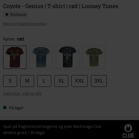
Coyote - Genius | T-shirt | rød | Looney Tunes
Exclusive
Mere produktinformation
Vælg
Farve:
rød
din
størrelse
S
M
L
XL
XXL
3XL
Størrelser, mål og info
På lager
Spar på fragtomkostningerne og prøv Backstage Club
direkte gratis i 30 dage: