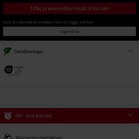
Tilføj prøvemedlemskab til kurven
Hvis du allerede er medlem, kan du logge ind her:
Log ind nu
Certificeringer
-15% - Kun kort tid!
Rabatkode
WEEKEND
Kopier rabatkode
Gælder indtil kl 09-08-2026
Betal senere med faktura