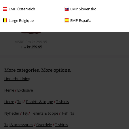
EMP Österreich
EMP Slovensko
Large Belgique
EMP España
MSRP
Fra
kr 299.95
kr 259.95
Fra
More categories. More options.
Underholdning
Herre
Exclusive
Herre
Tøj
T-shirts & toppe
T-shirts
Nyheder
Tøj
T-shirts & toppe
T-shirts
Tøj & accessories
Overdele
T-shirts