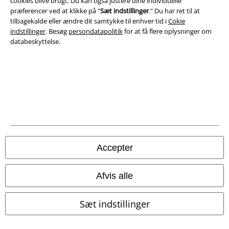
cookies blive brugt. Du kan også justere dine individuelle
præferencer ved at klikke på "
Sæt indstillinger
." Du har ret til at
Salgs-, medlems- & leveringsbetingelser
tilbagekalde eller ændre dit samtykke til enhver tid i
Cokie
indstillinger
. Besøg
persondatapolitik
for at få flere oplysninger om
Om EMP Danmark
databeskyttelse.
Persondatapolitik
Bortskaffelse af affald og miljøbeskyttelse
Overensstemmelseserklæring
Oplysninger om tilgængelighed
Accepter
Cokie indstillinger
Bekræft annullering
Afvis alle
Alle priser er inkl. moms. Oplyst leveringstid er et estimat og ikke
Sæt indstillinger
garanteret.
© 1986-2026 E.M.P. Merchandising HGmbH