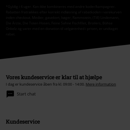
*Gyldig i 4 uger. Kan ikke kombineres med andre koder/kampagner.
Rabatten fratrækkes efter korrekt indløsning af rabatkoden i varekurven
inden checkout. Medier, gavekort, bøger, Rammstein, (Till) Lindemann,
Die Ärzte, Die Toten Hosen, Feine Sahne Fischfilet, Broilers, Böhse
Onkelz og varer med en donation til velgørenhed i prisen, er undtaget
rabat.
Vores kundeservice er klar til at hjælpe
I dag er kundeservice åben fra kl. 09:00 - 14:00.
Mere information
Start chat
Kundeservice