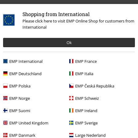
0 Anmeldelser
Shopping from International
Please click here to visit EMP Online Shop for customers from
International
Fortæl os din mening om denne vare "Coyote - Genius".
Skriv anmeldelse
Ok
EMP International
EMP France
EMP Deutschland
EMP Italia
EMP Polska
EMP Česká Republika
EMP Norge
EMP Schweiz
EMP Suomi
EMP Ireland
Senest besøgt
EMP United Kingdom
EMP Sverige
EMP Danmark
Large Nederland