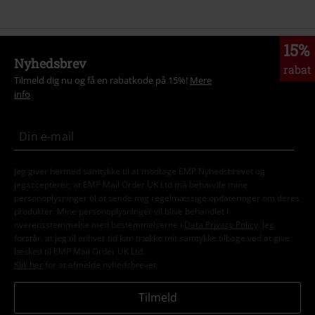
15%
Nyhedsbrev
rabat
Tilmeld dig nu og få en rabatkode på 15%!
Mere
info
Jeg giver hermed samtykke til at modtage EMP Nyhedsbrevet og
jegaccepterer, at EMP Mail Order UK Ltd må behandle mine
personoplysninger til at sende mig regelmæssige opdateringer om deres
produkter. Mine personoplysninger vil blive behandlet i
overensstemmelse med bestemmelserne i
Data Privacy Policy
. Jeg
forstår, at jeg til enhver tid kan trække mit samtykke tilbage ved at give
besked til EMP Mail Order UK Ltd.
Klik her
for at afmelde nyhedsbrevet.
Tilmeld