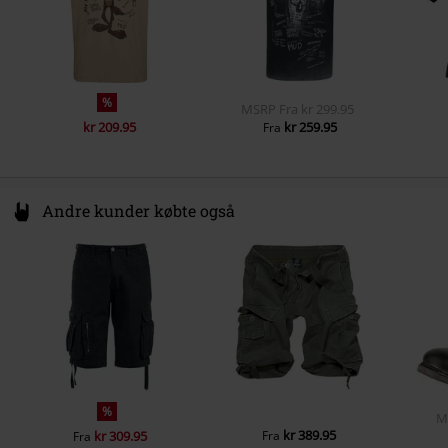
Farve
rød
%
MSRP
Fra
kr 299.95
kr 209.95
kr 259.95
Fra
Andre kunder købte også
%
M
kr 389.95
kr 309.95
Fra
Fra