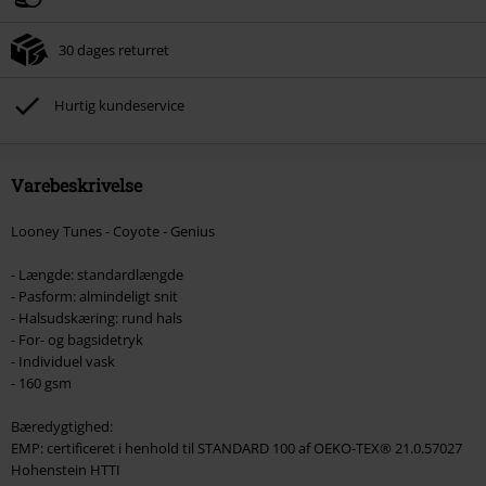
Kun online. Minimum ordreværdi 399.95 kr.
30 dages returret
Efter du har indtastet koden, fratrækkes rabatten automatisk ved
afslutningen af ​​din ordre.
Hurtig kundeservice
Kan ikke kombineres med andre Salgsfremmende koder. Undtaget fra
reduktionen er bøger, medier, billetter, Rammstein, (Till) Lindemann, Böhse
Onkelz, Slagtekyllinger, Die Ärzte, Die Toten Hosen, Metality, værdibeviser
og genstande, der inkluderer et donationsbidrag.
Varebeskrivelse
Looney Tunes - Coyote - Genius
- Længde: standardlængde
- Pasform: almindeligt snit
- Halsudskæring: rund hals
- For- og bagsidetryk
- Individuel vask
- 160 gsm
Bæredygtighed:
EMP: certificeret i henhold til STANDARD 100 af OEKO-TEX® 21.0.57027
Hohenstein HTTI