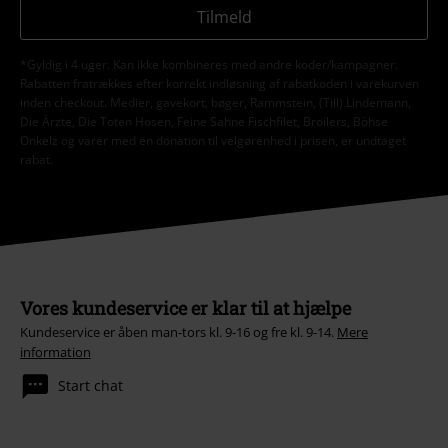
Tilmeld
*Gyldig i 4 uger. Kan ikke kombineres med andre koder/kampagner.
Rabatten fratrækkes efter korrekt indløsning af rabatkoden i varekurven
inden checkout. Medier, gavekort, bøger, Rammstein, (Till) Lindemann,
Die Ärzte, Die Toten Hosen, Feine Sahne Fischfilet, Broilers, Böhse
Onkelz og varer med en donation til velgørenhed i prisen, er undtaget
rabat.
Vores kundeservice er klar til at hjælpe
Kundeservice er åben man-tors kl. 9-16 og fre kl. 9-14.
Mere
information
Start chat