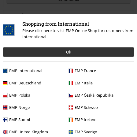
Shopping from International
Patrick S.
Please click here to visit EMP Online Shop for customers from
3 Anmeldelser
International
Skrevet den: fredag 9. mar, 2018
Ok
Dårlig kæde
Selve korset er helt fint MEN det er fandme ikke 299 kr værd kæden
Send kommentar
holder ikke overhovedet. Hvis en ven eller en selv bare får hevet lidt
EMP International
EMP France
for hårdt fat ville den simpelthen knække. Jeg anbefaler ikke at købe
det her brass sikke en skuffelse
EMP Deutschland
EMP Italia
EMP Polska
EMP Česká Republika
Verificeret anmeldelse
EMP Norge
EMP Schweiz
Var denne anmeldelse til hjælp?
EMP Suomi
EMP Ireland
EMP United Kingdom
EMP Sverige