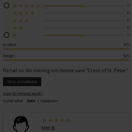
1
0
0
0
1
Kvalitet
5/5
Design
5/5
Fortæl os din mening om denne vare "Cross of St. Peter".
Skriv anmeldelse
How do reviews work?
Sortér efter
Dato
Hjælpsom
Mitt B.