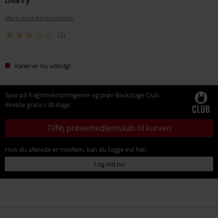
Mere produktinformation
(2)
Varen er nu udsolgt
Spar på fragtomkostningerne og prøv Backstage Club
direkte gratis i 30 dage:
Tilføj prøvemedlemskab til kurven
Hvis du allerede er medlem, kan du logge ind her:
Log ind nu