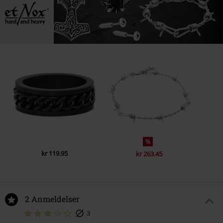
%
kr 119.95
kr 263.45
2 Anmeldelser
3