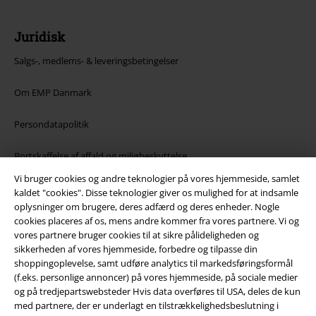
Juridisk
Salgs-, medlems- & leveringsbetingelser
Om EMP Danmark
Persondatapolitik
Bortskaffelse af affald og miljøbeskyttelse
Vi bruger cookies og andre teknologier på vores hjemmeside, samlet
Overensstemmelseserklæring
kaldet "cookies". Disse teknologier giver os mulighed for at indsamle
oplysninger om brugere, deres adfærd og deres enheder. Nogle
Oplysninger om tilgængelighed
cookies placeres af os, mens andre kommer fra vores partnere. Vi og
vores partnere bruger cookies til at sikre pålideligheden og
sikkerheden af ​​vores hjemmeside, forbedre og tilpasse din
Cokie indstillinger
shoppingoplevelse, samt udføre analytics til markedsføringsformål
(f.eks. personlige annoncer) på vores hjemmeside, på sociale medier
Bekræft annullering
og på tredjepartswebsteder Hvis data overføres til USA, deles de kun
med partnere, der er underlagt en tilstrækkelighedsbeslutning i
Alle priser er inkl. moms. Oplyst leveringstid er et estimat og ikke