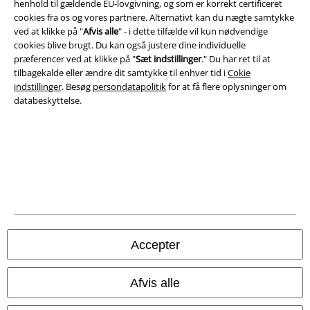
henhold til gældende EU-lovgivning, og som er korrekt certificeret
garanteret.
cookies fra os og vores partnere. Alternativt kan du nægte samtykke
© 1986-2026 E.M.P. Merchandising HGmbH
ved at klikke på "
Afvis alle
" - i dette tilfælde vil kun nødvendige
cookies blive brugt. Du kan også justere dine individuelle
præferencer ved at klikke på "
Sæt indstillinger
." Du har ret til at
tilbagekalde eller ændre dit samtykke til enhver tid i
Cokie
indstillinger
. Besøg
persondatapolitik
for at få flere oplysninger om
databeskyttelse.
EMP Webshops
EMP International
EMP France
EMP Deutschland
EMP Italia
EMP Polska
Accepter
EMP Česká Republika
EMP Norge
Afvis alle
EMP Schweiz