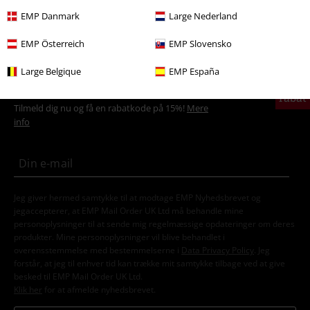
Kommentar
EMP Danmark
Large Nederland
EMP Österreich
EMP Slovensko
Large Belgique
EMP España
15%
Nyhedsbrev
rabat
Tilmeld dig nu og få en rabatkode på 15%!
Mere
info
Send kommentar
Jeg giver hermed samtykke til at modtage EMP Nyhedsbrevet og
jegaccepterer, at EMP Mail Order UK Ltd må behandle mine
personoplysninger til at sende mig regelmæssige opdateringer om deres
produkter. Mine personoplysninger vil blive behandlet i
overensstemmelse med bestemmelserne i
Data Privacy Policy
. Jeg
forstår, at jeg til enhver tid kan trække mit samtykke tilbage ved at give
besked til EMP Mail Order UK Ltd.
Klik her
for at afmelde nyhedsbrevet.