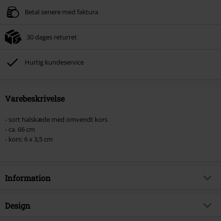
Betal senere med faktura
30 dages returret
Hurtig kundeservice
Varebeskrivelse
- sort halskæde med omvendt kors
- ca. 66 cm
- kors: 6 x 3,5 cm
Information
Artikelnr.
346845
Design
Titel
Cross of St. Peter