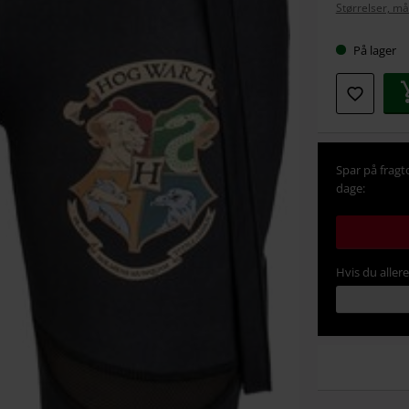
Størrelser, må
størrel
På lager
Spar på fragt
dage:
Hvis du aller