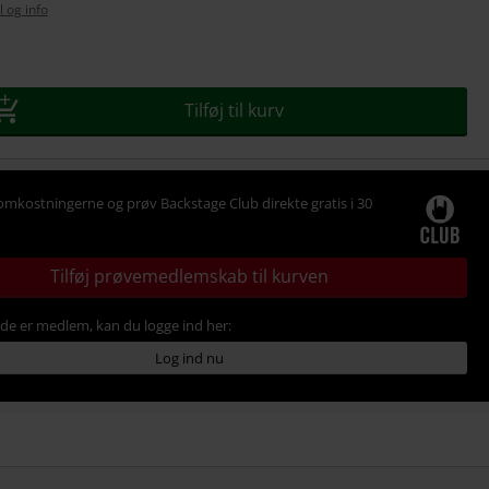
l og info
se
Tilføj til kurv
omkostningerne og prøv Backstage Club direkte gratis i 30
Tilføj prøvemedlemskab til kurven
ede er medlem, kan du logge ind her:
Log ind nu