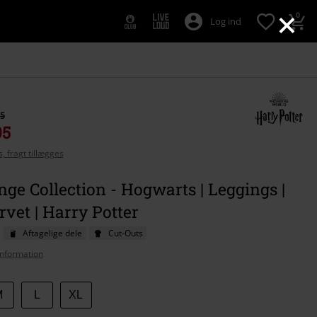
×
0
Log ind
95
95
, fragt tillægges
ge Collection - Hogwarts | Leggings |
rvet | Harry Potter
Aftagelige dele
Cut-Outs
nformation
M
L
XL