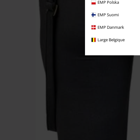
EMP Polska
EMP Suomi
EMP Danmark
Large Belgique