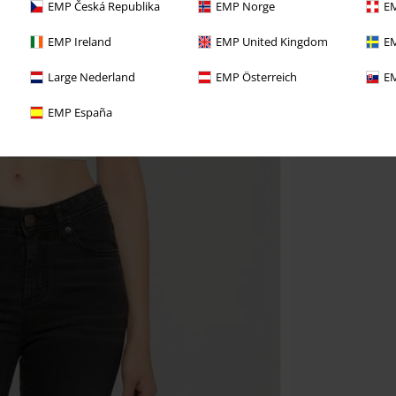
EMP Česká Republika
EMP Norge
EM
EMP Ireland
EMP United Kingdom
EM
Large Nederland
EMP Österreich
EM
EMP España