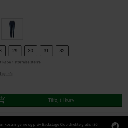
se
8
29
30
31
32
t købe 1 størrelse større
l og info
Tilføj til kurv
omkostningerne og prøv Backstage Club direkte gratis i 30