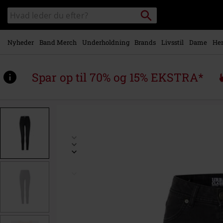
Gå til
Søg
Søg
hovedindhold
sortiment
Nyheder
Band Merch
Underholdning
Brands
Livsstil
Dame
Her
Spar op til 70% og 15% EKSTRA*
https://www.emp-
shop.dk/p/dame-
skinny-
fit-
denim/596910.html