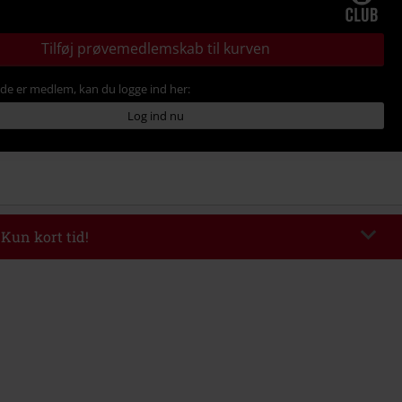
Tilføj prøvemedlemskab til kurven
ede er medlem, kan du logge ind her:
Log ind nu
 Kun kort tid!
de
WEEKEND
Kopier rabatkode
kl 09-08-2026
inimum ordreværdi 399.95 kr.
ndtastet koden, fratrækkes rabatten automatisk ved afslutningen af ​​din ordre.
ineres med andre Salgsfremmende koder. Undtaget fra reduktionen er
 billetter, Rammstein, (Till) Lindemann, Böhse Onkelz, Slagtekyllinger, Die