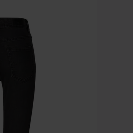
Ärzte, Die Tot
donationsbidr