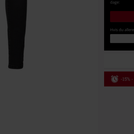
dage:
Hvis du aller
-15% -
Rabatko
Gælder indtil 
Kun online. M
Efter du har i
Kan ikke komb
bøger, medier,