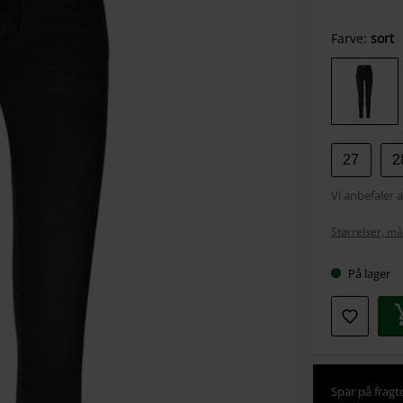
Vælg
Farve:
sort
din
størrel
27
2
Vi anbefaler a
Størrelser, må
På lager
Spar på fragt