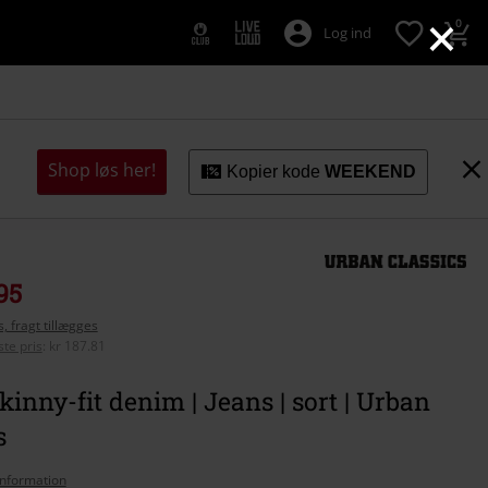
×
0
Log ind
Shop løs her!
Kopier kode
WEEKEND
95
, fragt tillægges
te pris
:
kr 187.81
inny-fit denim | Jeans | sort | Urban
s
nformation