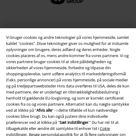
Vi bruger cookies og andre teknologier på vores hjemmeside, samlet
kaldet "cookies". Disse teknologier giver os mulighed for at indsamle
oplysninger om brugere, deres adfærd og deres enheder. Nogle
cookies placeres af os, mens andre kommer fra vores partnere. Vi og
vores partnere bruger cookies til at sikre pålideligheden og
sikkerheden af ​​vores hjemmeside, forbedre og tilpasse din
Juridisk
shoppingoplevelse, samt udføre analytics til markedsføringsformål
(f.eks. personlige annoncer) på vores hjemmeside, på sociale medier
Salgs-, medlems- & leveringsbetingelser
og på tredjepartswebsteder Hvis data overføres til USA, deles de kun
med partnere, der er underlagt en tilstrækkelighedsbeslutning i
Om EMP Danmark
henhold til gældende EU-lovgivning, og som er korrekt certificeret
cookies fra os og vores partnere. Alternativt kan du nægte samtykke
Persondatapolitik
ved at klikke på "
Afvis alle
" - i dette tilfælde vil kun nødvendige
cookies blive brugt. Du kan også justere dine individuelle
præferencer ved at klikke på "
Sæt indstillinger
." Du har ret til at
Bortskaffelse af affald og miljøbeskyttelse
tilbagekalde eller ændre dit samtykke til enhver tid i
Cokie
indstillinger
. Besøg
persondatapolitik
for at få flere oplysninger om