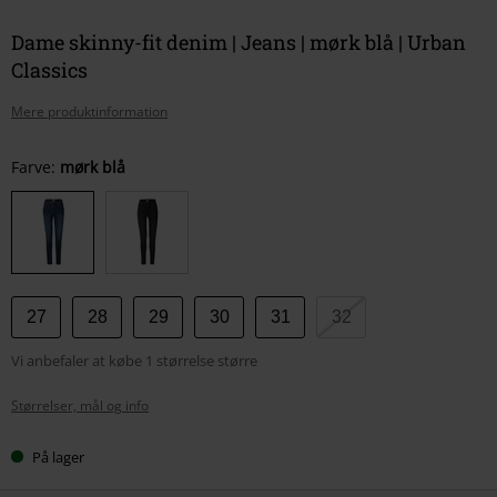
Dame skinny-fit denim | Jeans | mørk blå | Urban
Classics
Mere produktinformation
Vælg
Farve:
mørk blå
din
størrelse
27
28
29
30
31
32
Vi anbefaler at købe 1 størrelse større
Størrelser, mål og info
På lager