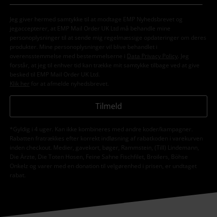
Jeg giver hermed samtykke til at modtage EMP Nyhedsbrevet og
jegaccepterer, at EMP Mail Order UK Ltd må behandle mine
personoplysninger til at sende mig regelmæssige opdateringer om deres
produkter. Mine personoplysninger vil blive behandlet i
overensstemmelse med bestemmelserne i
Data Privacy Policy
. Jeg
forstår, at jeg til enhver tid kan trække mit samtykke tilbage ved at give
besked til EMP Mail Order UK Ltd.
Klik her
for at afmelde nyhedsbrevet.
Tilmeld
*Gyldig i 4 uger. Kan ikke kombineres med andre koder/kampagner.
Rabatten fratrækkes efter korrekt indløsning af rabatkoden i varekurven
inden checkout. Medier, gavekort, bøger, Rammstein, (Till) Lindemann,
Die Ärzte, Die Toten Hosen, Feine Sahne Fischfilet, Broilers, Böhse
Onkelz og varer med en donation til velgørenhed i prisen, er undtaget
rabat.