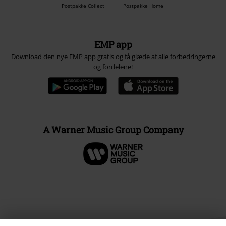
Postpakke Collect
Postpakke Home
EMP app
Download den nye EMP app gratis og få glæde af alle forbedringerne
og fordelene!
A Warner Music Group Company