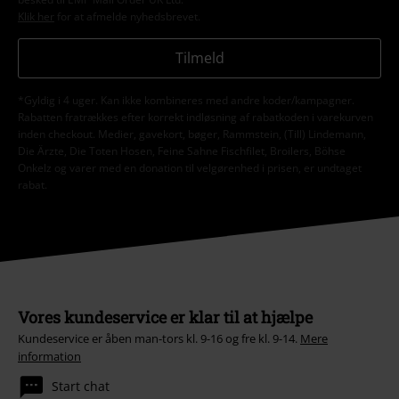
Klik her
for at afmelde nyhedsbrevet.
Tilmeld
*Gyldig i 4 uger. Kan ikke kombineres med andre koder/kampagner.
Rabatten fratrækkes efter korrekt indløsning af rabatkoden i varekurven
inden checkout. Medier, gavekort, bøger, Rammstein, (Till) Lindemann,
Die Ärzte, Die Toten Hosen, Feine Sahne Fischfilet, Broilers, Böhse
Onkelz og varer med en donation til velgørenhed i prisen, er undtaget
rabat.
Vores kundeservice er klar til at hjælpe
Kundeservice er åben man-tors kl. 9-16 og fre kl. 9-14.
Mere
information
Start chat