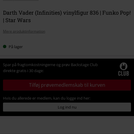
Darth Vader (Infinities) vinylfigur 836 | Funko Pop!
| Star Wars
Mere produktinformation
På lager
Spar på fragtomkostningerne og prøv Backstage Club
direkte gratis i 30 dage:
Tilføj prøvemedlemskab til kurven
Hvis du allerede er medlem, kan du logge ind her:
Log ind nu