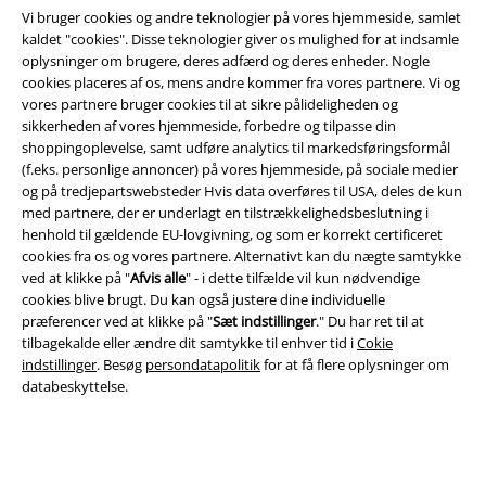
Vi bruger cookies og andre teknologier på vores hjemmeside, samlet
kaldet "cookies". Disse teknologier giver os mulighed for at indsamle
oplysninger om brugere, deres adfærd og deres enheder. Nogle
cookies placeres af os, mens andre kommer fra vores partnere. Vi og
vores partnere bruger cookies til at sikre pålideligheden og
Juridisk
sikkerheden af ​​vores hjemmeside, forbedre og tilpasse din
Salgs-, medlems- & leveringsbetingelser
shoppingoplevelse, samt udføre analytics til markedsføringsformål
(f.eks. personlige annoncer) på vores hjemmeside, på sociale medier
og på tredjepartswebsteder Hvis data overføres til USA, deles de kun
Om EMP Danmark
med partnere, der er underlagt en tilstrækkelighedsbeslutning i
henhold til gældende EU-lovgivning, og som er korrekt certificeret
Persondatapolitik
cookies fra os og vores partnere. Alternativt kan du nægte samtykke
ved at klikke på "
Afvis alle
" - i dette tilfælde vil kun nødvendige
Bortskaffelse af affald og miljøbeskyttelse
cookies blive brugt. Du kan også justere dine individuelle
præferencer ved at klikke på "
Sæt indstillinger
." Du har ret til at
Overensstemmelseserklæring
tilbagekalde eller ændre dit samtykke til enhver tid i
Cokie
indstillinger
. Besøg
persondatapolitik
for at få flere oplysninger om
databeskyttelse.
Oplysninger om tilgængelighed
Cokie indstillinger