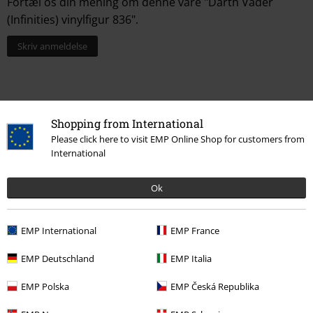
Fortæl os din mening om denne vare "Darth Vader
(Infinities) vinylfigur 836".
Skriv anmeldelse
Shopping from International
Please click here to visit EMP Online Shop for customers from
International
Ok
More categories. More options.
EMP International
EMP France
Livsstil
Figurer
Funko Pop!
Pop! Star Wars
EMP Deutschland
EMP Italia
Livsstil
Figurer
Funko Pop!
Pop! Disney
EMP Polska
EMP Česká Republika
Underholdning