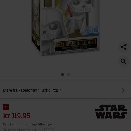
Mere fra kategorien "Funko Pop!"
%
kr 119.95
Pris inkl. moms, fragt tillægges
30-dages laveste pris
:
kr 101.96