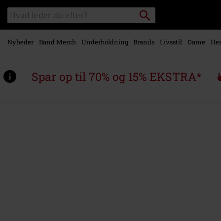
Gå til
Søg
Søg
hovedindhold
sortiment
Nyheder
Band Merch
Underholdning
Brands
Livsstil
Dame
Her
Spar op til 70% og 15% EKSTRA*
https://www.emp-
shop.dk/p/death-
metal/587907.html