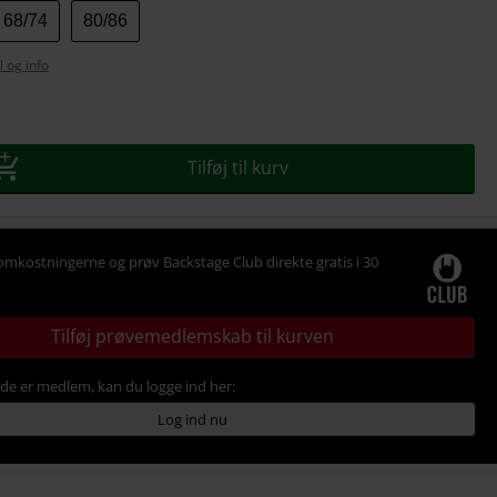
68/74
80/86
l og info
se
Tilføj til kurv
omkostningerne og prøv Backstage Club direkte gratis i 30
Tilføj prøvemedlemskab til kurven
ede er medlem, kan du logge ind her:
Log ind nu