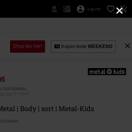
×
0
Log ind
Shop løs her!
Kopier kode
WEEKEND
95
, fragt tillægges
te pris
:
kr 110.46
etal | Body | sort | Metal-Kids
nformation