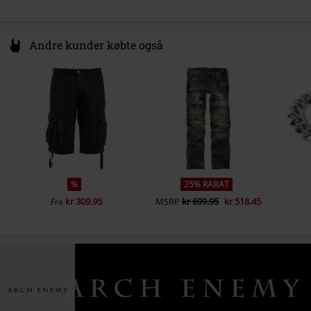
Andre kunder købte også
%
25% RABAT
kr 309.95
MSRP
kr 699.95
kr 518.45
Fra