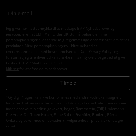
Jeg giver hermed samtykke til at modtage EMP Nyhedsbrevet og
jegaccepterer, at EMP Mail Order UK Ltd må behandle mine
personoplysninger til at sende mig regelmæssige opdateringer om deres
produkter. Mine personoplysninger vil blive behandlet i
overensstemmelse med bestemmelserne i
Data Privacy Policy
. Jeg
forstår, at jeg til enhver tid kan trække mit samtykke tilbage ved at give
besked til EMP Mail Order UK Ltd.
Klik her
for at afmelde nyhedsbrevet.
Tilmeld
*Gyldig i 4 uger. Kan ikke kombineres med andre koder/kampagner.
Rabatten fratrækkes efter korrekt indløsning af rabatkoden i varekurven
inden checkout. Medier, gavekort, bøger, Rammstein, (Till) Lindemann,
Die Ärzte, Die Toten Hosen, Feine Sahne Fischfilet, Broilers, Böhse
Onkelz og varer med en donation til velgørenhed i prisen, er undtaget
rabat.