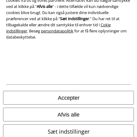
cookies fra os og vores partnere. Alternativt kan du nægte samtykke
ved at klikke på "
Afvis alle
" - i dette tilfælde vil kun nødvendige
cookies blive brugt. Du kan også justere dine individuelle
præferencer ved at klikke på "
Sæt indstillinger
." Du har ret til at
tilbagekalde eller ændre dit samtykke til enhver tid i
Cokie
indstillinger
. Besøg
persondatapolitik
for at få flere oplysninger om
databeskyttelse.
Juridisk
Accepter
Salgs-, medlems- & leveringsbetingelser
Om EMP Danmark
Afvis alle
Persondatapolitik
Sæt indstillinger