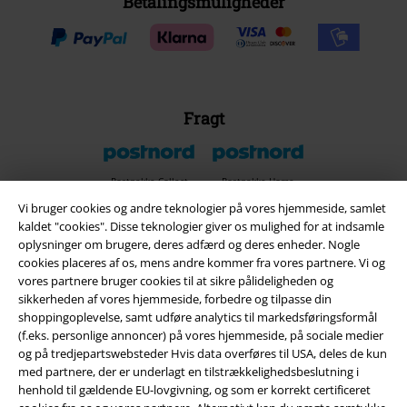
Betalingsmuligheder
Fragt
Postpakke Collect
Postpakke Home
Vi bruger cookies og andre teknologier på vores hjemmeside, samlet
kaldet "cookies". Disse teknologier giver os mulighed for at indsamle
oplysninger om brugere, deres adfærd og deres enheder. Nogle
EMP app
cookies placeres af os, mens andre kommer fra vores partnere. Vi og
Download den nye EMP app gratis og få glæde af alle forbedringerne
vores partnere bruger cookies til at sikre pålideligheden og
og fordelene!
sikkerheden af ​​vores hjemmeside, forbedre og tilpasse din
shoppingoplevelse, samt udføre analytics til markedsføringsformål
(f.eks. personlige annoncer) på vores hjemmeside, på sociale medier
og på tredjepartswebsteder Hvis data overføres til USA, deles de kun
med partnere, der er underlagt en tilstrækkelighedsbeslutning i
henhold til gældende EU-lovgivning, og som er korrekt certificeret
A Warner Music Group Company