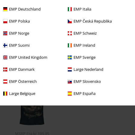
EMP Deutschland
EMP Italia
EMP Polska
EMP Česká Republika
EMP Norge
EMP Schweiz
EMP Suomi
EMP Ireland
EMP United Kingdom
EMP Sverige
EMP Danmark
Large Nederland
Senest besøgt
EMP Österreich
EMP Slovensko
Large Belgique
EMP España
MSRP
Fra
kr 199.95