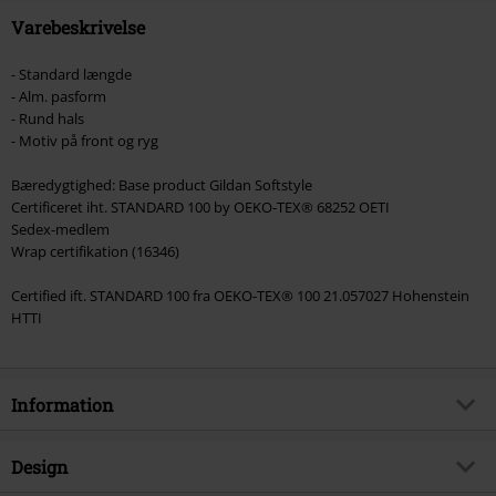
og genstande, der inkluderer et donationsbidrag.
Varebeskrivelse
- Standard længde
- Alm. pasform
- Rund hals
- Motiv på front og ryg
Bæredygtighed: Base product Gildan Softstyle
Certificeret iht. STANDARD 100 by OEKO-TEX® 68252 OETI
Sedex-medlem
Wrap certifikation (16346)
Certified ift. STANDARD 100 fra OEKO-TEX® 100 21.057027 Hohenstein
HTTI
Information
Artikelnr.
556355
Design
Titel
Deceiver Snake