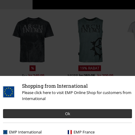
%
19% RABAT
kr 249.95
MSRP
kr 259.95
kr 209.95
Fra
Shopping from International
Please click here to visit EMP Online Shop for customers from
International
0 Anmeldelser
Ok
Fortæl os din mening om denne vare "Deceiver Snake".
Skriv anmeldelse
EMP International
EMP France