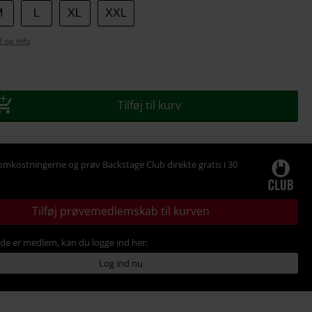
M
L
XL
XXL
l og info
se
Tilføj til kurv
omkostningerne og prøv Backstage Club direkte gratis i 30
Tilføj prøvemedlemskab til kurven
ede er medlem, kan du logge ind her:
Log ind nu