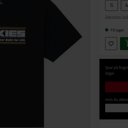
Vælg
S
din
Størrelser, må
størrel
På lager
Spar på fragt
dage:
Hvis du aller