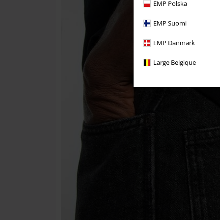
EMP Polska
EMP Suomi
EMP Danmark
Large Belgique