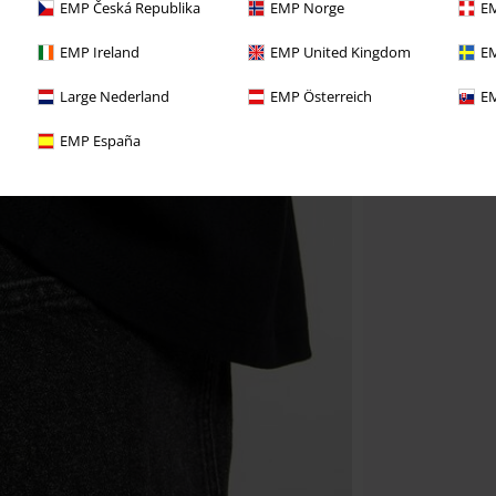
EMP Česká Republika
EMP Norge
EM
EMP Ireland
EMP United Kingdom
EM
Large Nederland
EMP Österreich
EM
EMP España