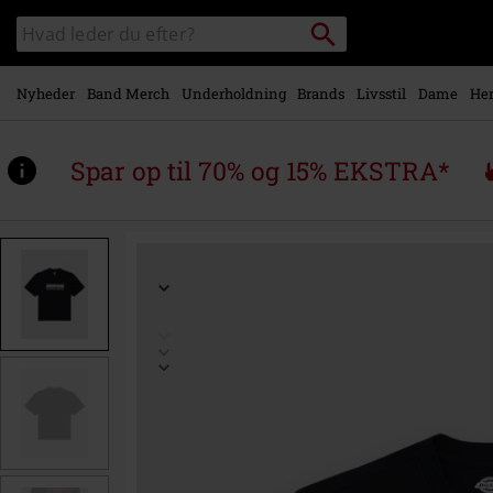
Gå til
Søg
Søg
hovedindhold
sortiment
Nyheder
Band Merch
Underholdning
Brands
Livsstil
Dame
Her
Spar op til 70% og 15% EKSTRA*
https://www.emp-
shop.dk/p/derby-
t-
shirt/590407.html