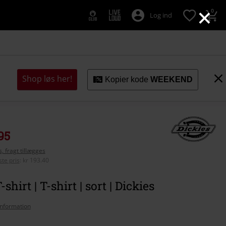
×
0
Log ind
Shop løs her!
Kopier kode
WEEKEND
95
, fragt tillægges
te pris
:
kr 193.40
shirt | T-shirt | sort | Dickies
nformation