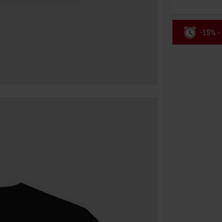
-15% -
Rabatko
Gælder indtil 
Kun online. M
Efter du har i
Kan ikke komb
bøger, medier,
Ärzte, Die Tot
donationsbidr