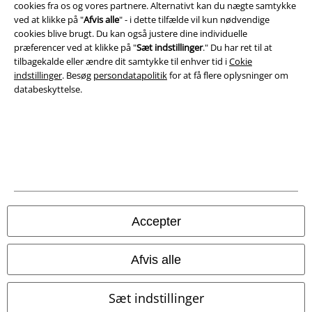
cookies fra os og vores partnere. Alternativt kan du nægte samtykke
Salgs-, medlems- & leveringsbetingelser
ved at klikke på "
Afvis alle
" - i dette tilfælde vil kun nødvendige
cookies blive brugt. Du kan også justere dine individuelle
Om EMP Danmark
præferencer ved at klikke på "
Sæt indstillinger
." Du har ret til at
tilbagekalde eller ændre dit samtykke til enhver tid i
Cokie
Persondatapolitik
indstillinger
. Besøg
persondatapolitik
for at få flere oplysninger om
databeskyttelse.
Bortskaffelse af affald og miljøbeskyttelse
Overensstemmelseserklæring
Oplysninger om tilgængelighed
Cokie indstillinger
Accepter
Bekræft annullering
Afvis alle
Alle priser er inkl. moms. Oplyst leveringstid er et estimat og ikke
garanteret.
© 1986-2026 E.M.P. Merchandising HGmbH
Sæt indstillinger