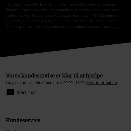
*Gyldig i 4 uger. Kan ikke kombineres med andre koder/kampagner.
Rabatten fratrækkes efter korrekt indløsning af rabatkoden i varekurven
inden checkout. Medier, gavekort, bøger, Rammstein, (Till) Lindemann,
Die Ärzte, Die Toten Hosen, Feine Sahne Fischfilet, Broilers, Böhse
Onkelz og varer med en donation til velgørenhed i prisen, er undtaget
rabat.
Vores kundeservice er klar til at hjælpe
I dag er kundeservice åben fra kl. 09:00 - 16:00.
Mere information
Start chat
Kundeservice