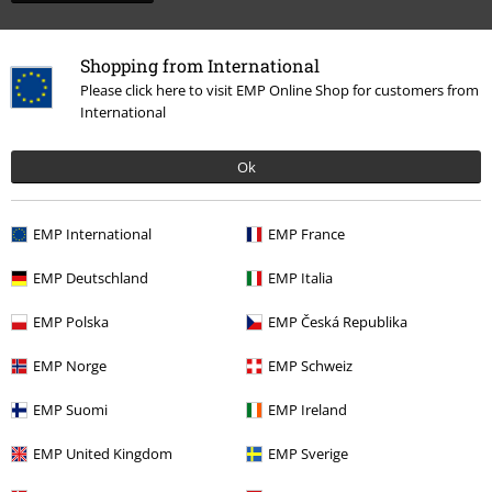
Shopping from International
Please click here to visit EMP Online Shop for customers from
International
Ok
EMP International
EMP France
More categories. More options.
EMP Deutschland
EMP Italia
Tøj
T-shirts & toppe
T-shirts
EMP Polska
EMP Česká Republika
Tema
Sort tøj
Sorte t-shirts
EMP Norge
EMP Schweiz
Tema
Basics
Copy of Tøj
T-shirts
EMP Suomi
EMP Ireland
Tema
Basics
Basics herrer
EMP United Kingdom
EMP Sverige
Tøj & accessories
Overdele
T-shirts