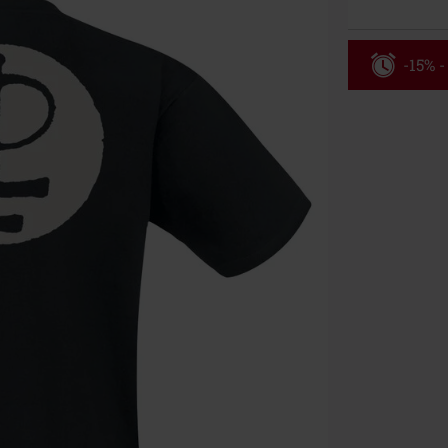
-15% -
Rabatko
Gælder indtil 
Kun online. M
Efter du har i
Kan ikke komb
bøger, medier,
Ärzte, Die Tot
donationsbidr