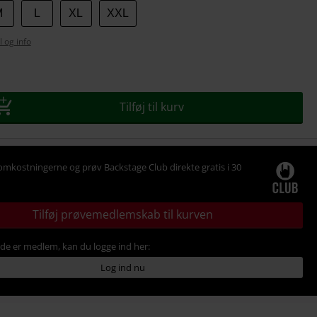
M
L
XL
XXL
l og info
se
Tilføj til kurv
omkostningerne og prøv Backstage Club direkte gratis i 30
Tilføj prøvemedlemskab til kurven
ede er medlem, kan du logge ind her:
Log ind nu