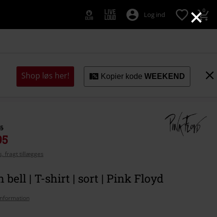
×
0
Log ind
Shop løs her!
Kopier kode
WEEKEND
95
95
, fragt tillægges
 bell | T-shirt | sort | Pink Floyd
nformation