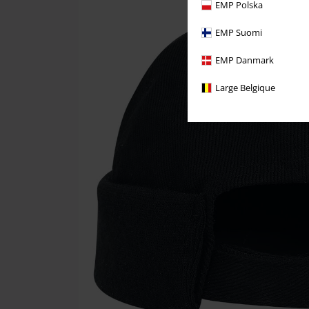
EMP Polska
EMP Suomi
EMP Danmark
Large Belgique