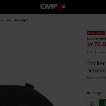
EMP
-
Musik,
film,
re
Børn
Udsalg %
TV
og
gaming
61% RABAT
merch
MSRP
kr 199.
-
kr 76.4
alternativ
Pris inkl. moms
mode
Docker 
Exclusive
Mere produkti
Vælg
På lager
din
størrel