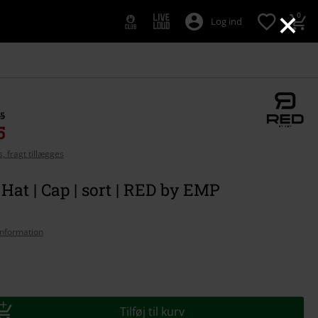
×
0
Log ind
95
5
, fragt tillægges
Hat | Cap | sort | RED by EMP
nformation
se
Tilføj til kurv