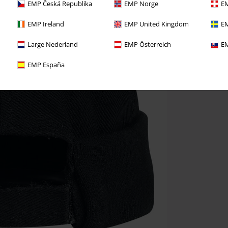
EMP Česká Republika
EMP Norge
EM
EMP Ireland
EMP United Kingdom
EM
Large Nederland
EMP Österreich
EM
EMP España