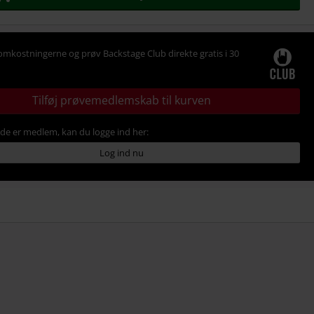
omkostningerne og prøv Backstage Club direkte gratis i 30
Tilføj prøvemedlemskab til kurven
ede er medlem, kan du logge ind her:
Log ind nu