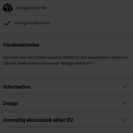
30 dages returret
Hurtig kundeservice
Varebeskrivelse
Kommer som en Limited Earbook Edition (1.000 eksemplarer) inklusive
udvidet hæfte & bonusnummer "Bridges Will Burn".
Information
Artikelnr.
587770
Design
Titel
Domination
Produkttype
CD
Musikgenre
Ansvarlig økonomisk aktør EU
Heavy Metal
Medier - Format 1-3
CD
Produktemne
Bands
Warner Music Group Germany Holding GmbH