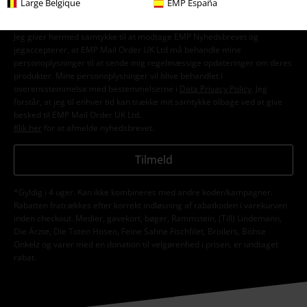
Large Belgique
EMP España
Jeg giver hermed samtykke til at modtage EMP Nyhedsbrevet og
jegaccepterer, at EMP Mail Order UK Ltd må behandle mine
personoplysninger til at sende mig regelmæssige opdateringer om deres
produkter. Mine personoplysninger vil blive behandlet i
overensstemmelse med bestemmelserne i
Data Privacy Policy
. Jeg
forstår, at jeg til enhver tid kan trække mit samtykke tilbage ved at give
besked til EMP Mail Order UK Ltd.
Klik her
for at afmelde nyhedsbrevet.
Tilmeld
*Gyldig i 4 uger. Kan ikke kombineres med andre koder/kampagner.
Rabatten fratrækkes efter korrekt indløsning af rabatkoden i varekurven
inden checkout. Medier, gavekort, bøger, Rammstein, (Till) Lindemann,
Die Ärzte, Die Toten Hosen, Feine Sahne Fischfilet, Broilers, Böhse
Onkelz og varer med en donation til velgørenhed i prisen, er undtaget
rabat.