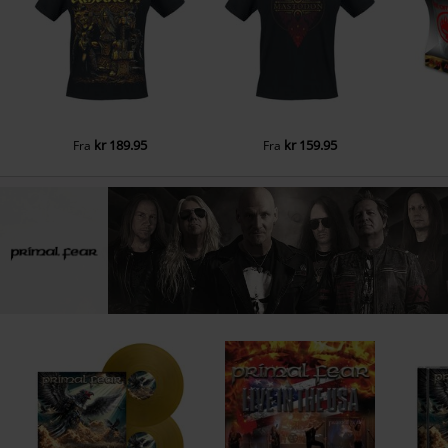
13.
A Tune I Won't Forget
14.
Bridges Will Burn
kr 189.95
kr 159.95
Fra
Fra