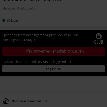
Mere produktinformation
På lager
Spar på fragtomkostningerne og prøv Backstage Club
direkte gratis i 30 dage:
Tilføj prøvemedlemskab til kurven
Hvis du allerede er medlem, kan du logge ind her:
Log ind nu
Betal senere med faktura