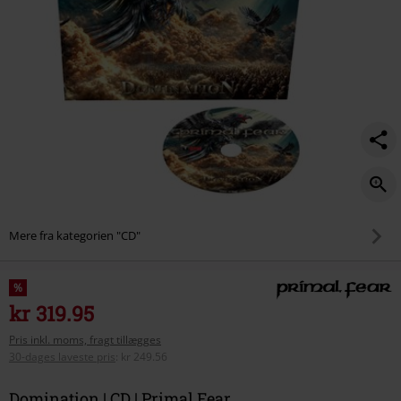
Mere fra kategorien "CD"
%
kr 319.95
Pris inkl. moms, fragt tillægges
30-dages laveste pris
:
kr 249.56
Domination | CD | Primal Fear