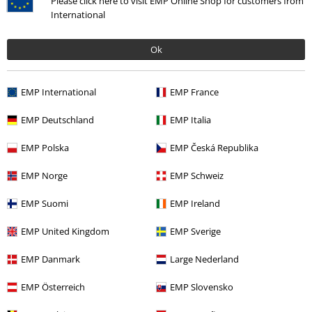
Please click here to visit EMP Online Shop for customers from
International
Ok
More categories. More options.
Band Merch
Top Bands
Primal Fear
EMP International
EMP France
Band Merch
Genre
Heavy Metal
EMP Deutschland
EMP Italia
Band Merch
Medier
CDs
EMP Polska
EMP Česká Republika
Udsalg %
Medier
CDs
EMP Norge
EMP Schweiz
EMP Suomi
EMP Ireland
15%
EMP United Kingdom
EMP Sverige
Nyhedsbrev
rabat
EMP Danmark
Large Nederland
Tilmeld dig nu og få en rabatkode på 15%!
Mere
info
EMP Österreich
EMP Slovensko