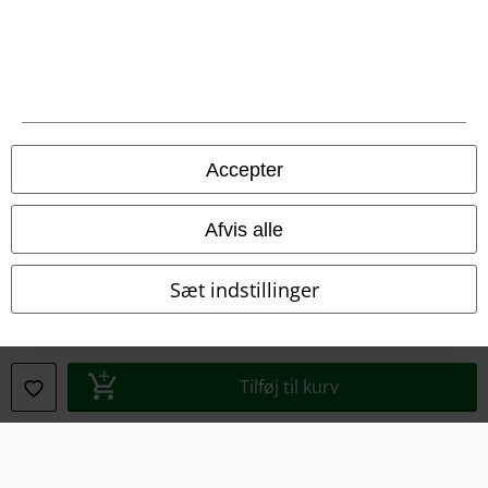
Overensstemmelseserklæring
Oplysninger om tilgængelighed
Cokie indstillinger
Bekræft annullering
Accepter
Alle priser er inkl. moms. Oplyst leveringstid er et estimat og ikke
Afvis alle
garanteret.
© 1986-2026 E.M.P. Merchandising HGmbH
Sæt indstillinger
EMP Webshops
Tilføj til kurv
EMP International
EMP France