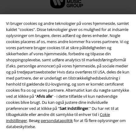
Vi bruger cookies og andre teknologier på vores hjemmeside, samlet
kaldet "cookies". Disse teknologier giver os mulighed for at indsamle
oplysninger om brugere, deres adfærd og deres enheder. Nogle
cookies placeres af os, mens andre kommer fra vores partnere. Vi og
vores partnere bruger cookies til at sikre pålideligheden og
sikkerheden af ​​vores hjemmeside, forbedre og tilpasse din
shoppingoplevelse, samt udføre analytics til markedsføringsformål
(f.eks. personlige annoncer) på vores hjemmeside, på sociale medier
og på tredjepartswebsteder Hvis data overføres til USA, deles de kun
Juridisk
med partnere, der er underlagt en tilstrækkelighedsbeslutning i
henhold til gældende EU-lovgivning, og som er korrekt certificeret
Salgs-, medlems- & leveringsbetingelser
cookies fra os og vores partnere. Alternativt kan du nægte samtykke
ved at klikke på "
Afvis alle
" - i dette tilfælde vil kun nødvendige
Om EMP Danmark
cookies blive brugt. Du kan også justere dine individuelle
præferencer ved at klikke på "
Sæt indstillinger
." Du har ret til at
Persondatapolitik
tilbagekalde eller ændre dit samtykke til enhver tid i
Cokie
indstillinger
. Besøg
persondatapolitik
for at få flere oplysninger om
databeskyttelse.
Bortskaffelse af affald og miljøbeskyttelse