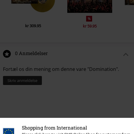
%
kr 309.95
kr 59.95
0 Anmeldelser
Fortæl os din mening om denne vare "Domination".
Skriv anmeldelse
Shopping from International