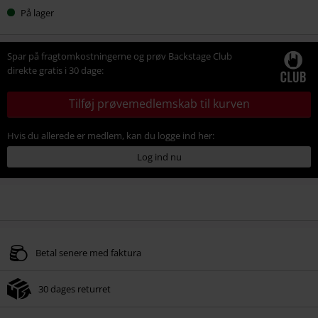
På lager
Spar på fragtomkostningerne og prøv Backstage Club
direkte gratis i 30 dage:
Tilføj prøvemedlemskab til kurven
Hvis du allerede er medlem, kan du logge ind her:
Log ind nu
Betal senere med faktura
30 dages returret