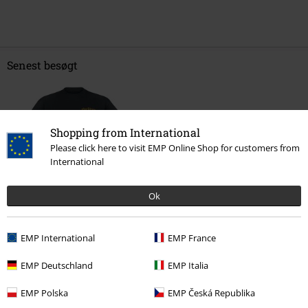
Senest besøgt
Shopping from International
Please click here to visit EMP Online Shop for customers from
International
Ok
kr 189.95
EMP International
EMP France
EMP Deutschland
EMP Italia
More categories. More options.
EMP Polska
EMP Česká Republika
Tøj
T-shirts & toppe
T-shirts