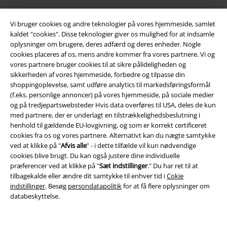
Vi bruger cookies og andre teknologier på vores hjemmeside, samlet
kaldet "cookies". Disse teknologier giver os mulighed for at indsamle
oplysninger om brugere, deres adfærd og deres enheder. Nogle
cookies placeres af os, mens andre kommer fra vores partnere. Vi og
vores partnere bruger cookies til at sikre pålideligheden og
Juridisk
sikkerheden af ​​vores hjemmeside, forbedre og tilpasse din
shoppingoplevelse, samt udføre analytics til markedsføringsformål
Salgs-, medlems- & leveringsbetingelser
(f.eks. personlige annoncer) på vores hjemmeside, på sociale medier
og på tredjepartswebsteder Hvis data overføres til USA, deles de kun
Om EMP Danmark
med partnere, der er underlagt en tilstrækkelighedsbeslutning i
henhold til gældende EU-lovgivning, og som er korrekt certificeret
cookies fra os og vores partnere. Alternativt kan du nægte samtykke
Persondatapolitik
ved at klikke på "
Afvis alle
" - i dette tilfælde vil kun nødvendige
cookies blive brugt. Du kan også justere dine individuelle
Bortskaffelse af affald og miljøbeskyttelse
præferencer ved at klikke på "
Sæt indstillinger
." Du har ret til at
tilbagekalde eller ændre dit samtykke til enhver tid i
Cokie
Overensstemmelseserklæring
indstillinger
. Besøg
persondatapolitik
for at få flere oplysninger om
databeskyttelse.
Oplysninger om tilgængelighed