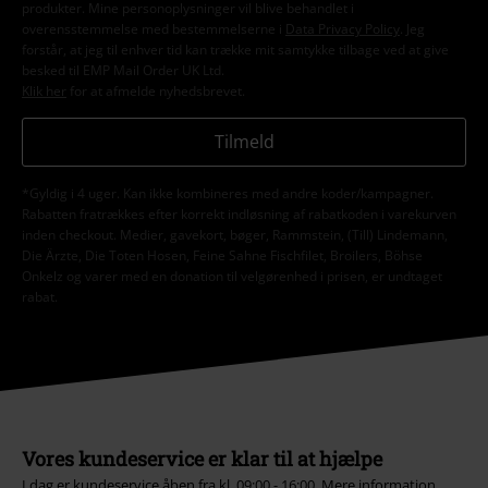
produkter. Mine personoplysninger vil blive behandlet i
overensstemmelse med bestemmelserne i
Data Privacy Policy
. Jeg
forstår, at jeg til enhver tid kan trække mit samtykke tilbage ved at give
besked til EMP Mail Order UK Ltd.
Klik her
for at afmelde nyhedsbrevet.
Tilmeld
*Gyldig i 4 uger. Kan ikke kombineres med andre koder/kampagner.
Rabatten fratrækkes efter korrekt indløsning af rabatkoden i varekurven
inden checkout. Medier, gavekort, bøger, Rammstein, (Till) Lindemann,
Die Ärzte, Die Toten Hosen, Feine Sahne Fischfilet, Broilers, Böhse
Onkelz og varer med en donation til velgørenhed i prisen, er undtaget
rabat.
Vores kundeservice er klar til at hjælpe
I dag er kundeservice åben fra kl. 09:00 - 16:00.
Mere information