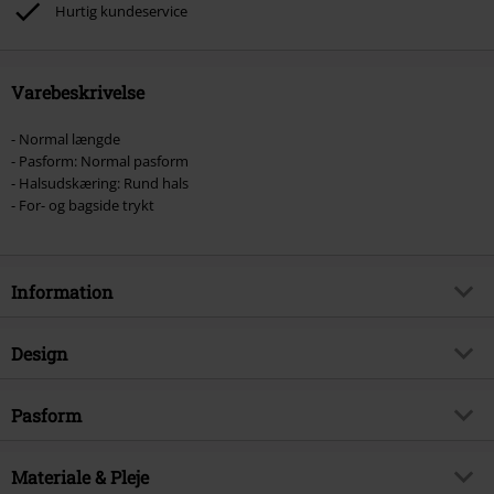
Hurtig kundeservice
Varebeskrivelse
- Normal længde
- Pasform: Normal pasform
- Halsudskæring: Rund hals
- For- og bagside trykt
Information
Artikelnr.
570507
Design
Titel
Don't Close Your Eyes Live
Produkttype
T-shirt
Musikgenre
Pasform
Metalcore
Mønster
Plain
Produktemne
Bandmerchandise, Bands
Pasform, toppe
Standard
Tryk
Materiale & Pleje
ja
Signature
Nej