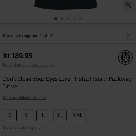
Mere fra kategorien "T-shirt"
kr 189.95
Pris inkl. moms, fragt tillægges
Don't Close Your Eyes Live | T-shirt | sort | Parkway
Drive
Mere produktinformation
Vælg
S
M
L
XL
XXL
din
Størrelser, mål og info
størrelse