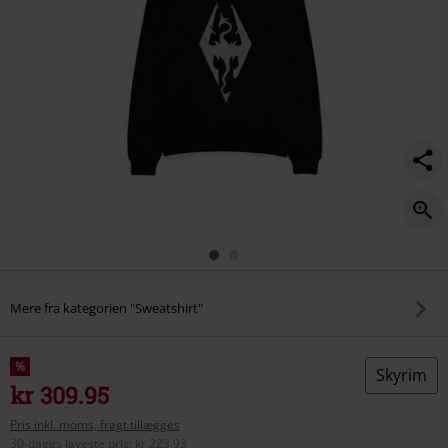
Mere fra kategorien "Sweatshirt"
%
Skyrim
kr 309.95
Pris inkl. moms, fragt tillægges
30-dages laveste pris
:
kr 223.93