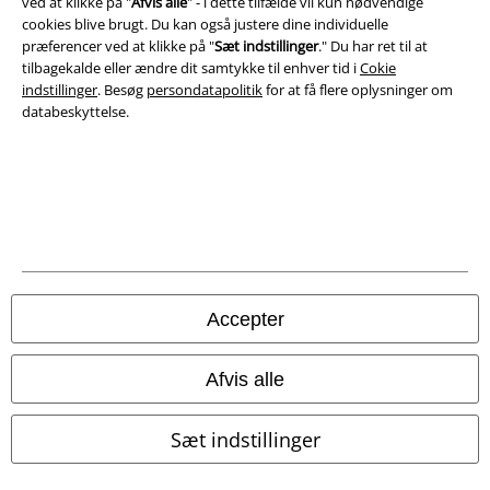
ved at klikke på "
Afvis alle
" - i dette tilfælde vil kun nødvendige
cookies blive brugt. Du kan også justere dine individuelle
Bortskaffelse af affald og miljøbeskyttelse
præferencer ved at klikke på "
Sæt indstillinger
." Du har ret til at
tilbagekalde eller ændre dit samtykke til enhver tid i
Cokie
Overensstemmelseserklæring
indstillinger
. Besøg
persondatapolitik
for at få flere oplysninger om
databeskyttelse.
Oplysninger om tilgængelighed
Cokie indstillinger
Bekræft annullering
Alle priser er inkl. moms. Oplyst leveringstid er et estimat og ikke
garanteret.
Accepter
© 1986-2026 E.M.P. Merchandising HGmbH
Afvis alle
Sæt indstillinger
EMP Webshops