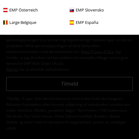
EMP Österreich
EMP Slovensko
Large Belgique
EMP España
Jeg giver hermed samtykke til at modtage EMP Nyhedsbrevet og
jegaccepterer, at EMP Mail Order UK Ltd må behandle mine
personoplysninger til at sende mig regelmæssige opdateringer om deres
produkter. Mine personoplysninger vil blive behandlet i
overensstemmelse med bestemmelserne i
Data Privacy Policy
. Jeg
forstår, at jeg til enhver tid kan trække mit samtykke tilbage ved at give
besked til EMP Mail Order UK Ltd.
Klik her
for at afmelde nyhedsbrevet.
Tilmeld
*Gyldig i 4 uger. Kan ikke kombineres med andre koder/kampagner.
Rabatten fratrækkes efter korrekt indløsning af rabatkoden i varekurven
inden checkout. Medier, gavekort, bøger, Rammstein, (Till) Lindemann,
Die Ärzte, Die Toten Hosen, Feine Sahne Fischfilet, Broilers, Böhse
Onkelz og varer med en donation til velgørenhed i prisen, er undtaget
rabat.