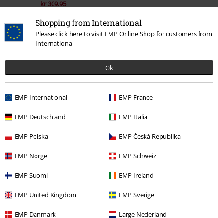
kr 309.95
Shopping from International
Please click here to visit EMP Online Shop for customers from
More categories. More options.
International
Gaming
Tøj
Jumpere
Joggingtrøjer
Ok
Udsalg %
Tøj
Hættetrøjer
Joggingtrøjer
Herre
Exclusive
EMP International
EMP France
Udsalg %
Film, TV & Spil
EMP Deutschland
EMP Italia
Tøj
Trøjer
Joggingtrøjer
EMP Polska
EMP Česká Republika
EMP Norge
EMP Schweiz
15%
EMP Suomi
EMP Ireland
Nyhedsbrev
rabat
EMP United Kingdom
EMP Sverige
Tilmeld dig nu og få en rabatkode på 15%!
Mere
info
EMP Danmark
Large Nederland