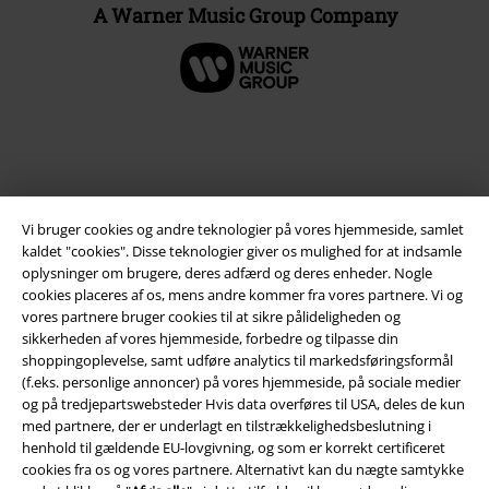
A Warner Music Group Company
Vi bruger cookies og andre teknologier på vores hjemmeside, samlet
kaldet "cookies". Disse teknologier giver os mulighed for at indsamle
oplysninger om brugere, deres adfærd og deres enheder. Nogle
cookies placeres af os, mens andre kommer fra vores partnere. Vi og
vores partnere bruger cookies til at sikre pålideligheden og
Juridisk
sikkerheden af ​​vores hjemmeside, forbedre og tilpasse din
shoppingoplevelse, samt udføre analytics til markedsføringsformål
Salgs-, medlems- & leveringsbetingelser
(f.eks. personlige annoncer) på vores hjemmeside, på sociale medier
og på tredjepartswebsteder Hvis data overføres til USA, deles de kun
Om EMP Danmark
med partnere, der er underlagt en tilstrækkelighedsbeslutning i
henhold til gældende EU-lovgivning, og som er korrekt certificeret
Persondatapolitik
cookies fra os og vores partnere. Alternativt kan du nægte samtykke