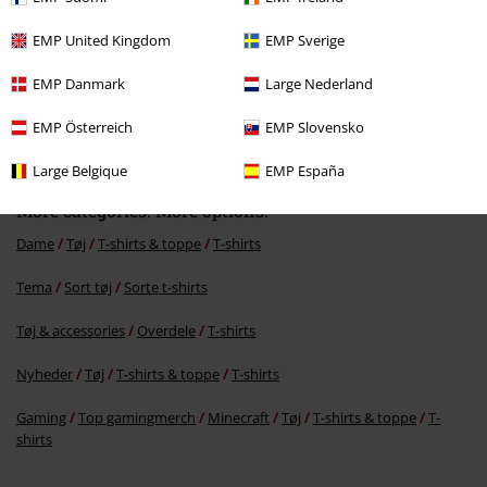
EMP United Kingdom
EMP Sverige
EMP Danmark
Large Nederland
kr 179.95
EMP Österreich
EMP Slovensko
Large Belgique
EMP España
More categories. More options.
Dame
Tøj
T-shirts & toppe
T-shirts
Tema
Sort tøj
Sorte t-shirts
Tøj & accessories
Overdele
T-shirts
Nyheder
Tøj
T-shirts & toppe
T-shirts
Gaming
Top gamingmerch
Minecraft
Tøj
T-shirts & toppe
T-
shirts