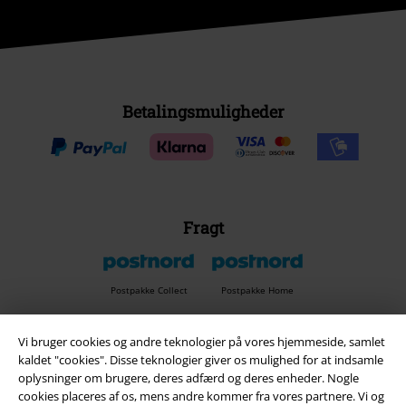
Betalingsmuligheder
Fragt
Postpakke Collect
Postpakke Home
Vi bruger cookies og andre teknologier på vores hjemmeside, samlet
EMP app
kaldet "cookies". Disse teknologier giver os mulighed for at indsamle
oplysninger om brugere, deres adfærd og deres enheder. Nogle
Download den nye EMP app gratis og få glæde af alle forbedringerne
cookies placeres af os, mens andre kommer fra vores partnere. Vi og
og fordelene!