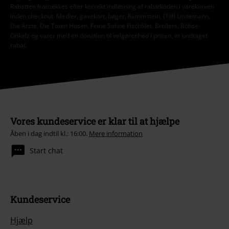
Rabatten fratrækkes efter korrekt indløsning af rabatkoden i varekurven
inden checkout. Medier, gavekort, bøger, Rammstein, (Till) Lindemann,
Die Ärzte, Die Toten Hosen, Feine Sahne Fischfilet, Broilers, Böhse
Onkelz og varer med en donation til velgørenhed i prisen, er undtaget
rabat.
Vores kundeservice er klar til at hjælpe
Åben i dag indtil kl.: 16:00.
Mere information
Start chat
Kundeservice
Hjælp