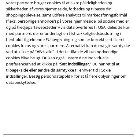
vores partnere bruger cookies til at sikre pålideligheden og
sikkerheden af ​​vores hjemmeside, forbedre og tilpasse din
shoppingoplevelse, samt udføre analytics til markedsføringsformål
(f.eks. personlige annoncer) på vores hjemmeside, på sociale medier
og på tredjepartswebsteder Hvis data overføres til USA, deles de kun
med partnere, der er underlagt en tilstrækkelighedsbeslutning i
A Warner Music Group Company
henhold til gældende EU-lovgivning, og som er korrekt certificeret
cookies fra os og vores partnere. Alternativt kan du nægte samtykke
ved at klikke på "
Afvis alle
" - i dette tilfælde vil kun nødvendige
cookies blive brugt. Du kan også justere dine individuelle
præferencer ved at klikke på "
Sæt indstillinger
." Du har ret til at
tilbagekalde eller ændre dit samtykke til enhver tid i
Cokie
indstillinger
. Besøg
persondatapolitik
for at få flere oplysninger om
databeskyttelse.
Juridisk
Salgs-, medlems- & leveringsbetingelser