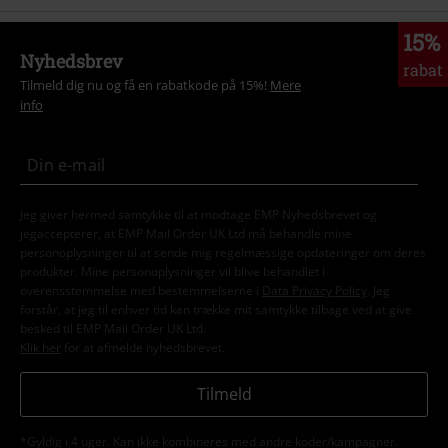
15%
Nyhedsbrev
rabat
Tilmeld dig nu og få en rabatkode på 15%!
Mere
info
Jeg giver hermed samtykke til at modtage EMP Nyhedsbrevet og
jegaccepterer, at EMP Mail Order UK Ltd må behandle mine
personoplysninger til at sende mig regelmæssige opdateringer om deres
produkter. Mine personoplysninger vil blive behandlet i
overensstemmelse med bestemmelserne i
Data Privacy Policy
. Jeg
forstår, at jeg til enhver tid kan trække mit samtykke tilbage ved at give
besked til EMP Mail Order UK Ltd.
Klik her
for at afmelde nyhedsbrevet.
Tilmeld
*Gyldig i 4 uger. Kan ikke kombineres med andre koder/kampagner.