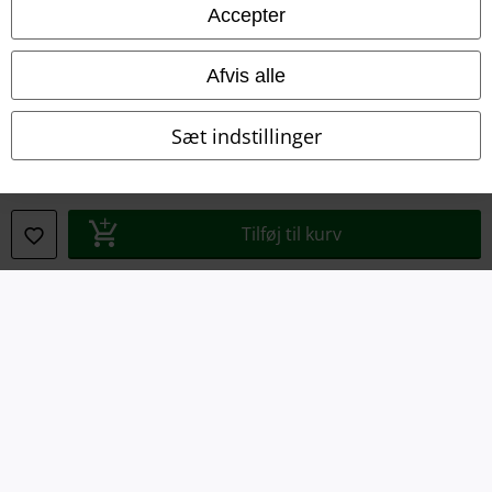
Accepter
Om EMP Danmark
Afvis alle
Persondatapolitik
Sæt indstillinger
Bortskaffelse af affald og miljøbeskyttelse
Overensstemmelseserklæring
Tilføj til kurv
Oplysninger om tilgængelighed
Cokie indstillinger
Bekræft annullering
Alle priser er inkl. moms. Oplyst leveringstid er et estimat og ikke
garanteret.
© 1986-2026 E.M.P. Merchandising HGmbH