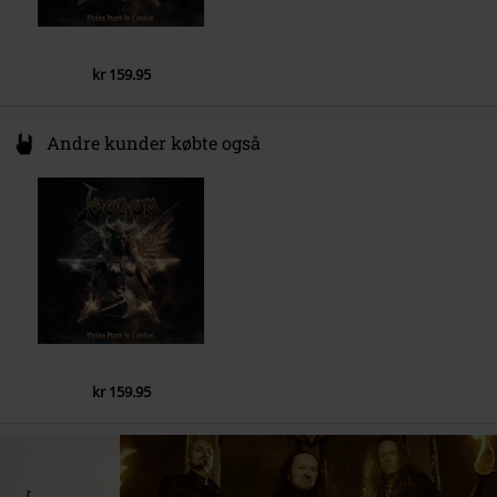
6.
Don't Burn the Witch
7.
Welcome to Hell
kr 159.95
8.
Warhead
9.
Stand up and Be Counted
Andre kunder købte også
10.
Blood Lust
kr 159.95