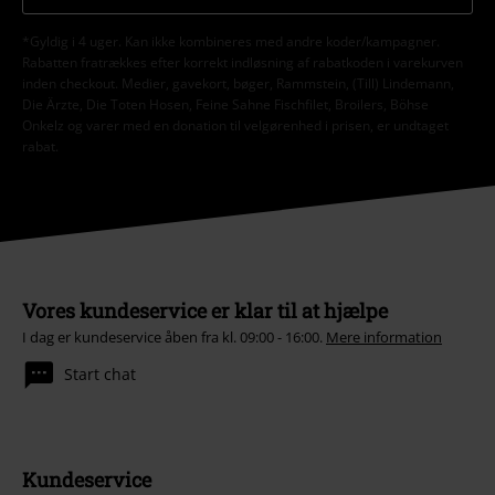
*Gyldig i 4 uger. Kan ikke kombineres med andre koder/kampagner.
Rabatten fratrækkes efter korrekt indløsning af rabatkoden i varekurven
inden checkout. Medier, gavekort, bøger, Rammstein, (Till) Lindemann,
Die Ärzte, Die Toten Hosen, Feine Sahne Fischfilet, Broilers, Böhse
Onkelz og varer med en donation til velgørenhed i prisen, er undtaget
rabat.
Vores kundeservice er klar til at hjælpe
I dag er kundeservice åben fra kl. 09:00 - 16:00.
Mere information
Start chat
Kundeservice