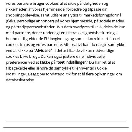
Juridisk
vores partnere bruger cookies til at sikre pålideligheden og
sikkerheden af ​​vores hjemmeside, forbedre og tilpasse din
Salgs-, medlems- & leveringsbetingelser
shoppingoplevelse, samt udføre analytics til markedsføringsformål
(f.eks. personlige annoncer) på vores hjemmeside, på sociale medier
Om EMP Danmark
og på tredjepartswebsteder Hvis data overføres til USA, deles de kun
med partnere, der er underlagt en tilstrækkelighedsbeslutning i
Persondatapolitik
henhold til gældende EU-lovgivning, og som er korrekt certificeret
cookies fra os og vores partnere. Alternativt kan du nægte samtykke
ved at klikke på "
Afvis alle
" - i dette tilfælde vil kun nødvendige
Bortskaffelse af affald og miljøbeskyttelse
cookies blive brugt. Du kan også justere dine individuelle
præferencer ved at klikke på "
Sæt indstillinger
." Du har ret til at
Overensstemmelseserklæring
tilbagekalde eller ændre dit samtykke til enhver tid i
Cokie
indstillinger
. Besøg
persondatapolitik
for at få flere oplysninger om
Oplysninger om tilgængelighed
databeskyttelse.
Cokie indstillinger
Bekræft annullering
Alle priser er inkl. moms. Oplyst leveringstid er et estimat og ikke
garanteret.
© 1986-2026 E.M.P. Merchandising HGmbH