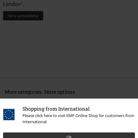
London".
Skriv anmeldelse
More categories. More options.
Band Merch
Medier
Vinyl
Shopping from International
Udsalg %
Medier
Vinyl
Please click here to visit EMP Online Shop for customers from
International
Band Merch
Top Bands
Venom
Ok