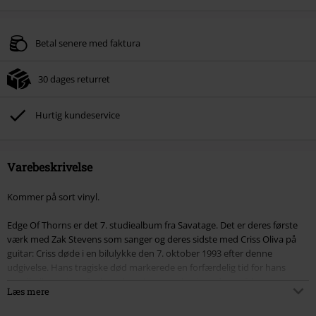
Betal senere med faktura
30 dages returret
Hurtig kundeservice
Varebeskrivelse
Kommer på sort vinyl.
Edge Of Thorns er det 7. studiealbum fra Savatage. Det er deres første
værk med Zak Stevens som sanger og deres sidste med Criss Oliva på
guitar: Criss døde i en bilulykke den 7. oktober 1993 efter denne
udgivelse. Hans tragiske død markerede en forfærdelig tid for hans
bandkolleger, især for hans bror Jon, som besluttede at afslutte
Læs mere
Savatage. Heldigvis ændrede han mening efter udgivelsen af Handful Of
Rain, som skulle have været Savatages postscriptum.