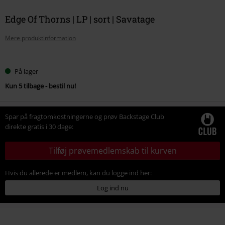
Edge Of Thorns | LP | sort | Savatage
Mere produktinformation
Vælg
På lager
din
Kun 5 tilbage - bestil nu!
størrelse
Spar på fragtomkostningerne og prøv Backstage Club
direkte gratis i 30 dage:
Tilføj prøvemedlemskab til kurven
Hvis du allerede er medlem, kan du logge ind her:
Log ind nu