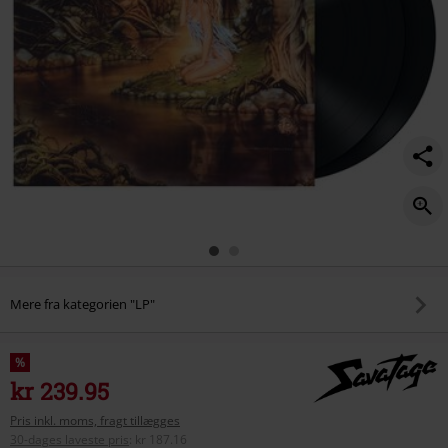
Mere fra kategorien "LP"
%
kr 239.95
Pris inkl. moms, fragt tillægges
30-dages laveste pris
:
kr 187.16