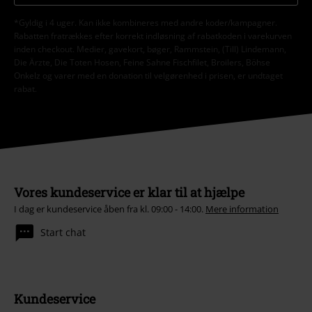
*Gyldig i 4 uger. Kan ikke kombineres med andre koder/kampagner.
Rabatten fratrækkes efter korrekt indløsning af rabatkoden i varekurven
inden checkout. Medier, gavekort, bøger, Rammstein, (Till) Lindemann,
Die Ärzte, Die Toten Hosen, Feine Sahne Fischfilet, Broilers, Böhse
Onkelz og varer med en donation til velgørenhed i prisen, er undtaget
rabat.
Vores kundeservice er klar til at hjælpe
I dag er kundeservice åben fra kl. 09:00 - 14:00.
Mere information
Start chat
Kundeservice