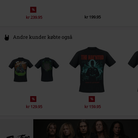
6.
Follow me
%
7.
Exit music
kr 199.95
kr 239.95
LP 2
Andre kunder købte også
1.
Degrees of sanity
2.
Conversation piece
3.
All that I bleed
4.
Damien
5.
Miles away
6.
Sleep
%
%
kr 129.95
kr 159.95