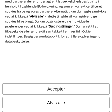
Juridisk
med partnere, der er underlagt en tilstrækkelighedsbeslutning i
henhold til gældende EU-lovgivning, og som er korrekt certificeret
Salgs-, medlems- & leveringsbetingelser
cookies fra os og vores partnere. Alternativt kan du nægte samtykke
ved at klikke på "
Afvis alle
" - i dette tilfælde vil kun nødvendige
Om EMP Danmark
cookies blive brugt. Du kan også justere dine individuelle
præferencer ved at klikke på "
Sæt indstillinger
." Du har ret til at
Persondatapolitik
tilbagekalde eller ændre dit samtykke til enhver tid i
Cokie
indstillinger
. Besøg
persondatapolitik
for at få flere oplysninger om
databeskyttelse.
Bortskaffelse af affald og miljøbeskyttelse
Overensstemmelseserklæring
Oplysninger om tilgængelighed
Cokie indstillinger
Bekræft annullering
Accepter
Alle priser er inkl. moms. Oplyst leveringstid er et estimat og ikke
Afvis alle
garanteret.
© 1986-2026 E.M.P. Merchandising HGmbH