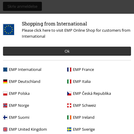
Skriv anmeldelse
Shopping from International
Please click here to visit EMP Online Shop for customers from
International
Ok
EMP International
EMP France
EMP Deutschland
EMP Italia
More categories. More options.
EMP Polska
EMP Česká Republika
Udsalg %
Medier
Vinyl
EMP Norge
EMP Schweiz
Band Merch
Top Bands
Savatage
EMP Suomi
EMP Ireland
Band Merch
Genre
EMP United Kingdom
EMP Sverige
Band Merch
Medier
Vinyl