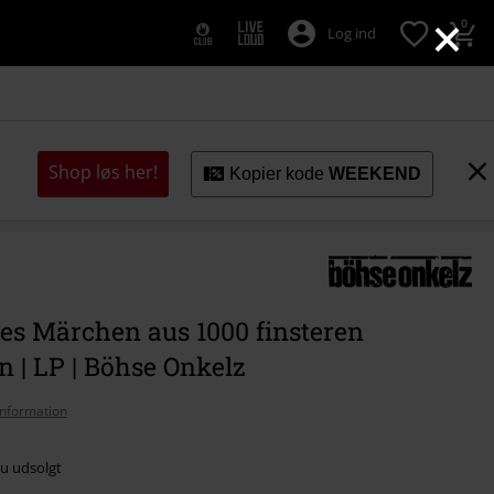
×
0
Log ind
Shop løs her!
Kopier kode
WEEKEND
es Märchen aus 1000 finsteren
 | LP | Böhse Onkelz
nformation
nu udsolgt