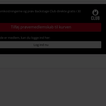
omkostningerne og prøv Backstage Club direkte gratis i 30
Tilføj prøvemedlemskab til kurven
ede er medlem, kan du logge ind her:
Log ind nu