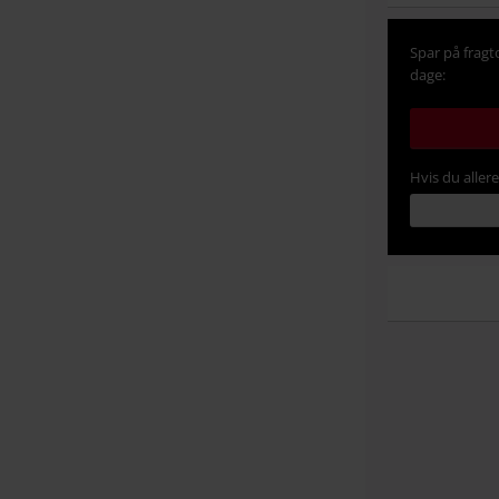
Spar på fragt
dage:
Hvis du aller