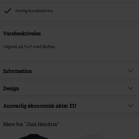
Hurtig kundeservice
Varebeskrivelse
Udgivet på 5-LP med BluRay.
Information
Artikelnr.
573550
Design
Titel
Electric Lady Studios: A Jimi
Hendrix Vision
Produkttype
LP
Ansvarlig økonomisk aktør EU
Musikgenre
Rock
Medier - Format 1-3
5-LP BOX
Sony Music Entertainment Germany GmbH
Produktemne
Bands
Balanstraße 73 // Haus 31
Mere fra "Jimi Hendrix"
81541 München
Band
Jimi Hendrix
Germany