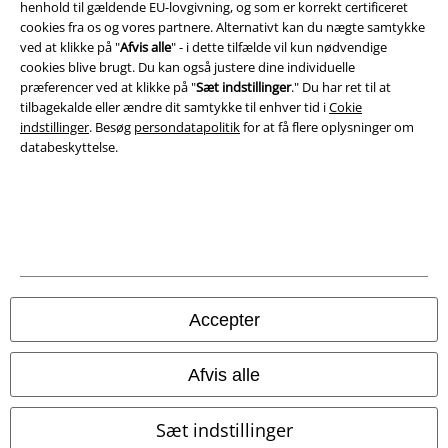
henhold til gældende EU-lovgivning, og som er korrekt certificeret
cookies fra os og vores partnere. Alternativt kan du nægte samtykke
Bortskaffelse af affald og miljøbeskyttelse
ved at klikke på "
Afvis alle
" - i dette tilfælde vil kun nødvendige
cookies blive brugt. Du kan også justere dine individuelle
Overensstemmelseserklæring
præferencer ved at klikke på "
Sæt indstillinger
." Du har ret til at
tilbagekalde eller ændre dit samtykke til enhver tid i
Cokie
indstillinger
. Besøg
persondatapolitik
for at få flere oplysninger om
Oplysninger om tilgængelighed
databeskyttelse.
Cokie indstillinger
Bekræft annullering
Alle priser er inkl. moms. Oplyst leveringstid er et estimat og ikke
garanteret.
© 1986-2026 E.M.P. Merchandising HGmbH
Accepter
Afvis alle
EMP Webshops
Sæt indstillinger