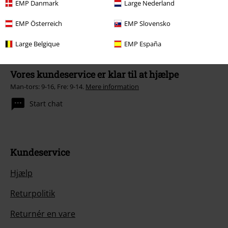
EMP Danmark
Large Nederland
EMP Österreich
EMP Slovensko
Large Belgique
EMP España
Vores kundeservice er klar til at hjælpe
Man-tors: 9-16, Fre: 9-14.
Mere information
Start chat
Kundeservice
Hjælp
Returpolitik
Returnér en vare