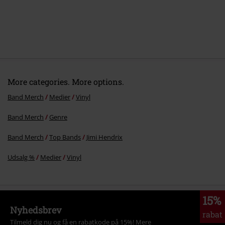
More categories. More options.
Band Merch
Medier
Vinyl
Band Merch
Genre
Band Merch
Top Bands
Jimi Hendrix
Udsalg %
Medier
Vinyl
15%
Nyhedsbrev
rabat
Tilmeld dig nu og få en rabatkode på 15%!
Mere