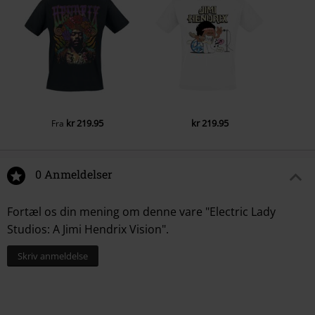
Udgivelsesdato
04-10-2024
kontakt@sonymusic.com
kr 219.95
kr 219.95
Fra
0 Anmeldelser
Fortæl os din mening om denne vare "Electric Lady
Studios: A Jimi Hendrix Vision".
Skriv anmeldelse