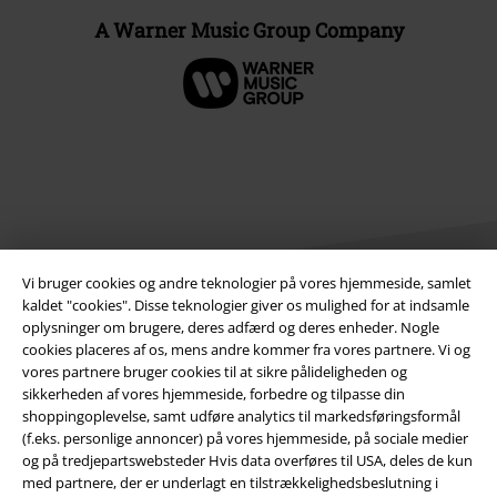
A Warner Music Group Company
Vi bruger cookies og andre teknologier på vores hjemmeside, samlet
kaldet "cookies". Disse teknologier giver os mulighed for at indsamle
oplysninger om brugere, deres adfærd og deres enheder. Nogle
Juridisk
cookies placeres af os, mens andre kommer fra vores partnere. Vi og
vores partnere bruger cookies til at sikre pålideligheden og
Salgs-, medlems- & leveringsbetingelser
sikkerheden af ​​vores hjemmeside, forbedre og tilpasse din
shoppingoplevelse, samt udføre analytics til markedsføringsformål
(f.eks. personlige annoncer) på vores hjemmeside, på sociale medier
Om EMP Danmark
og på tredjepartswebsteder Hvis data overføres til USA, deles de kun
med partnere, der er underlagt en tilstrækkelighedsbeslutning i
Persondatapolitik