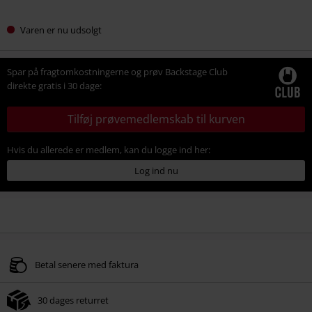
Varen er nu udsolgt
Spar på fragtomkostningerne og prøv Backstage Club
direkte gratis i 30 dage:
Tilføj prøvemedlemskab til kurven
Hvis du allerede er medlem, kan du logge ind her:
Log ind nu
Betal senere med faktura
30 dages returret