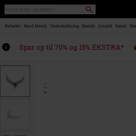
Gå til
Søg
Søg
hovedindhold
sortiment
Nyheder
Band Merch
Underholdning
Brands
Livsstil
Dame
Her
Spar op til 70% og 15% EKSTRA*
https://www.emp-
shop.dk/p/elizabethan/597958St.html