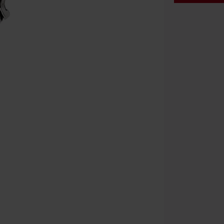
Rabatko
Gælder indtil 
Kun online. M
Efter du har i
Kan ikke komb
bøger, medier,
Ärzte, Die Tot
donationsbidr