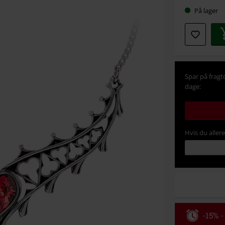
Vælg
På lager
din
størrel
Spar på fragt
dage:
Hvis du aller
-15% -