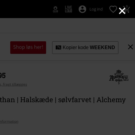
×
0
Log ind
Shop løs her!
Kopier kode
WEEKEND
95
, fragt tillægges
than | Halskæde | sølvfarvet | Alchemy
nformation