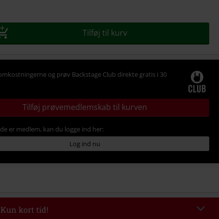
se
Tilføj til kurv
omkostningerne og prøv Backstage Club direkte gratis i 30
Tilføj prøvemedlemskab til kurven
ede er medlem, kan du logge ind her:
Log ind nu
 Kun kort tid!