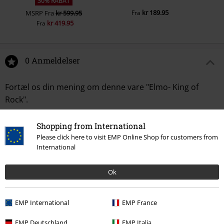
30% RABAT
kr 189.95
MSRP
Fra
kr 599.95
Fra
kr 419.95
Fra
0 Anmeldelser
Fortæl os din mening om denne vare "Elmo- King of
Rock".
Skriv anmeldelse
Shopping from International
Please click here to visit EMP Online Shop for customers from
International
Ok
EMP International
EMP France
EMP Deutschland
EMP Italia