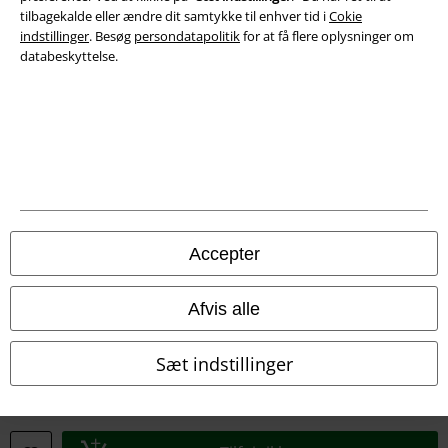
tilbagekalde eller ændre dit samtykke til enhver tid i
Cokie
indstillinger
. Besøg
persondatapolitik
for at få flere oplysninger om
databeskyttelse.
Juridisk
Salgs-, medlems- & leveringsbetingelser
Om EMP Danmark
Persondatapolitik
Accepter
Bortskaffelse af affald og miljøbeskyttelse
Overensstemmelseserklæring
Afvis alle
Oplysninger om tilgængelighed
Sæt indstillinger
Cokie indstillinger
Bekræft annullering