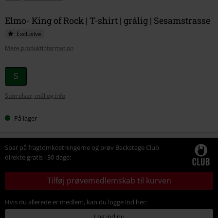
Elmo- King of Rock | T-shirt | grålig | Sesamstrasse
Exclusive
Mere produktinformation
Vælg
S
din
Størrelser, mål og info
størrelse
På lager
Spar på fragtomkostningerne og prøv Backstage Club
direkte gratis i 30 dage:
Tilføj prøvemedlemskab til kurven
Hvis du allerede er medlem, kan du logge ind her:
Log ind nu