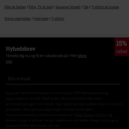
Film & Serier
Film, TV & Spil
Sesame Street
Tøj
T-shirts & toppe
Store størrelser
Herretøj
T-shirts
15%
Nyhedsbrev
rabat
Tilmeld dig nu og få en rabatkode på 15%!
Mere
info
Jeg giver hermed samtykke til at modtage EMP Nyhedsbrevet og
jegaccepterer, at EMP Mail Order UK Ltd må behandle mine
personoplysninger til at sende mig regelmæssige opdateringer om deres
produkter. Mine personoplysninger vil blive behandlet i
overensstemmelse med bestemmelserne i
Data Privacy Policy
. Jeg
forstår, at jeg til enhver tid kan trække mit samtykke tilbage ved at give
besked til EMP Mail Order UK Ltd.