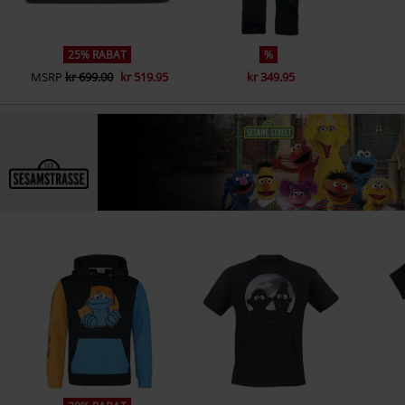
25% RABAT
%
MSRP
kr 699.00
kr 519.95
kr 349.95