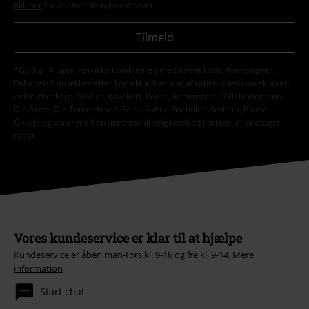
Klik her
for at afmelde nyhedsbrevet.
Tilmeld
*Gyldig i 4 uger. Kan ikke kombineres med andre koder/kampagner.
Rabatten fratrækkes efter korrekt indløsning af rabatkoden i varekurven
inden checkout. Medier, gavekort, bøger, Rammstein, (Till) Lindemann,
Die Ärzte, Die Toten Hosen, Feine Sahne Fischfilet, Broilers, Böhse
Onkelz og varer med en donation til velgørenhed i prisen, er undtaget
rabat.
Vores kundeservice er klar til at hjælpe
Kundeservice er åben man-tors kl. 9-16 og fre kl. 9-14.
Mere
information
Start chat