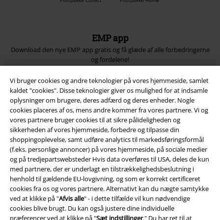
Postpakke Collect
Postpakke Home
EMP app
Download den nye EMP app gratis og få glæde af alle forbedringerne
og fordelene!
Vi bruger cookies og andre teknologier på vores hjemmeside, samlet
kaldet "cookies". Disse teknologier giver os mulighed for at indsamle
oplysninger om brugere, deres adfærd og deres enheder. Nogle
cookies placeres af os, mens andre kommer fra vores partnere. Vi og
A Warner Music Group Company
vores partnere bruger cookies til at sikre pålideligheden og
sikkerheden af ​​vores hjemmeside, forbedre og tilpasse din
shoppingoplevelse, samt udføre analytics til markedsføringsformål
(f.eks. personlige annoncer) på vores hjemmeside, på sociale medier
og på tredjepartswebsteder Hvis data overføres til USA, deles de kun
med partnere, der er underlagt en tilstrækkelighedsbeslutning i
henhold til gældende EU-lovgivning, og som er korrekt certificeret
cookies fra os og vores partnere. Alternativt kan du nægte samtykke
ved at klikke på "
Afvis alle
" - i dette tilfælde vil kun nødvendige
cookies blive brugt. Du kan også justere dine individuelle
præferencer ved at klikke på "
Sæt indstillinger
." Du har ret til at