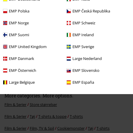
Senest besøgt
EMP Polska
EMP Česká Republika
EMP Norge
EMP Schweiz
EMP Suomi
EMP Ireland
EMP United Kingdom
EMP Sverige
EMP Danmark
Large Nederland
%
EMP Österreich
EMP Slovensko
kr 103.95
Large Belgique
EMP España
More categories. More options.
Film & Serier
Store størrelser
Film & Serier
Tøj
T-shirts & toppe
T-shirts
Film & Serier
Film, TV & Spil
Cookiemonster
Tøj
T-shirts