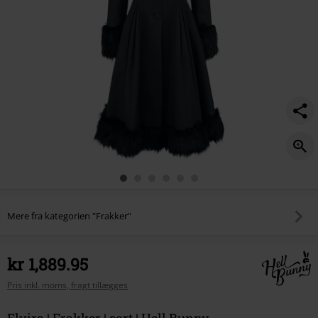
Mere fra kategorien "Frakker"
kr 1,889.95
Pris inkl. moms, fragt tillægges
Elvira | Frakker | sort | Hell Bunny