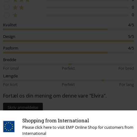
0
0
Kvalitet
4/5
Design
5/5
Pasform
4/5
Bredde
For smal
Perfekt
For bred
Længde
For kort
Perfekt
For lang
Fortæl os din mening om denne vare "Elvira".
Skriv anmeldelse
How do reviews work?
Shopping from International
Sortér efter
Dato
Hjælpsom
Please click here to visit EMP Online Shop for customers from
International