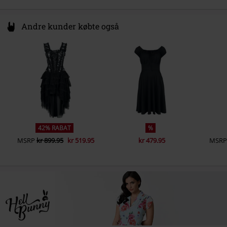
Andre kunder købte også
42% RABAT
%
MSRP
kr 899.95
kr 519.95
kr 479.95
MSR