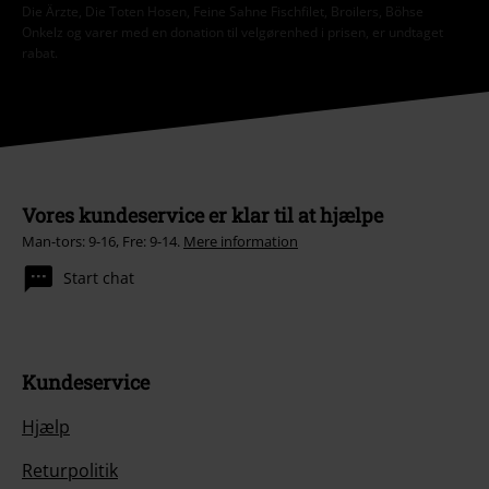
Die Ärzte, Die Toten Hosen, Feine Sahne Fischfilet, Broilers, Böhse
Onkelz og varer med en donation til velgørenhed i prisen, er undtaget
rabat.
Vores kundeservice er klar til at hjælpe
Man-tors: 9-16, Fre: 9-14.
Mere information
Start chat
Kundeservice
Hjælp
Returpolitik