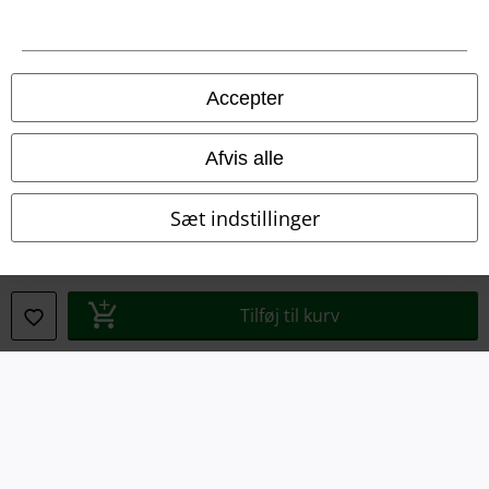
Om EMP Danmark
Persondatapolitik
Accepter
Bortskaffelse af affald og miljøbeskyttelse
Overensstemmelseserklæring
Afvis alle
Oplysninger om tilgængelighed
Sæt indstillinger
Cokie indstillinger
Bekræft annullering
Tilføj til kurv
Alle priser er inkl. moms. Oplyst leveringstid er et estimat og ikke
garanteret.
© 1986-2026 E.M.P. Merchandising HGmbH