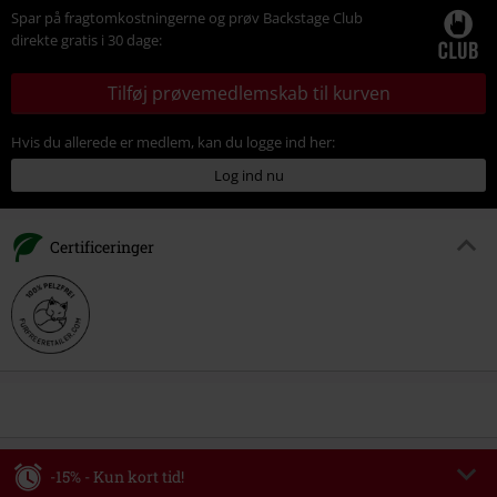
Spar på fragtomkostningerne og prøv Backstage Club
direkte gratis i 30 dage:
Tilføj prøvemedlemskab til kurven
Hvis du allerede er medlem, kan du logge ind her:
Log ind nu
Certificeringer
-15% - Kun kort tid!