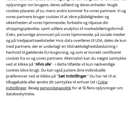
oplysninger om brugere, deres adfærd og deres enheder. Nogle
cookies placeres af os, mens andre kommer fra vores partnere. Vi og
vores partnere bruger cookies til at sikre pålideligheden og
A Warner Music Group Company
sikkerheden af ​​vores hjemmeside, forbedre og tilpasse din
shoppingoplevelse, samt udføre analytics til markedsføringsformål
(f.eks. personlige annoncer) på vores hjemmeside, på sociale medier
og på tredjepartswebsteder Hvis data overføres til USA, deles de kun
med partnere, der er underlagt en tilstrækkelighedsbeslutning i
henhold til gældende EU-lovgivning, og som er korrekt certificeret
cookies fra os og vores partnere. Alternativt kan du nægte samtykke
ved at klikke på "
Afvis alle
" - i dette tilfælde vil kun nødvendige
cookies blive brugt. Du kan også justere dine individuelle
præferencer ved at klikke på "
Sæt indstillinger
." Du har ret til at
tilbagekalde eller ændre dit samtykke til enhver tid i
Cokie
indstillinger
. Besøg
persondatapolitik
for at få flere oplysninger om
databeskyttelse.
Juridisk
Salgs-, medlems- & leveringsbetingelser