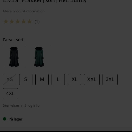
Mere produktinformation
(1)
Vælg
Farve:
sort
din
størrelse
XS
S
M
L
XL
XXL
3XL
4XL
Størrelser, mål og info
På lager