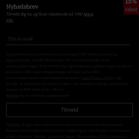
15%
Nyhedsbrev
rabat
Tilmeld dig nu og få en rabatkode på 15%!
Mere
info
Jeg giver hermed samtykke til at modtage EMP Nyhedsbrevet og
jegaccepterer, at EMP Mail Order UK Ltd må behandle mine
personoplysninger til at sende mig regelmæssige opdateringer om deres
produkter. Mine personoplysninger vil blive behandlet i
overensstemmelse med bestemmelserne i
Data Privacy Policy
. Jeg
forstår, at jeg til enhver tid kan trække mit samtykke tilbage ved at give
besked til EMP Mail Order UK Ltd.
Klik her
for at afmelde nyhedsbrevet.
Tilmeld
*Gyldig i 4 uger. Kan ikke kombineres med andre koder/kampagner.
Rabatten fratrækkes efter korrekt indløsning af rabatkoden i varekurven
inden checkout. Medier, gavekort, bøger, Rammstein, (Till) Lindemann,