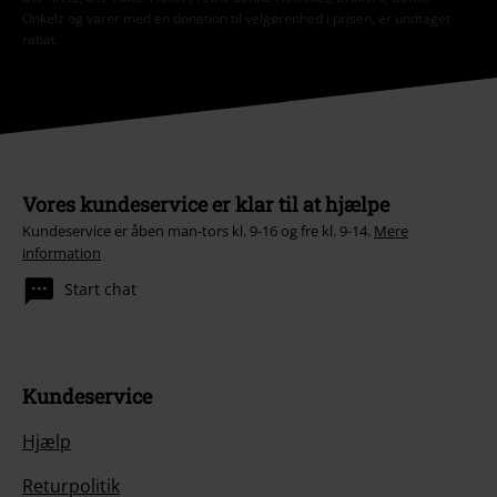
Onkelz og varer med en donation til velgørenhed i prisen, er undtaget
rabat.
Vores kundeservice er klar til at hjælpe
Kundeservice er åben man-tors kl. 9-16 og fre kl. 9-14.
Mere
information
Start chat
Kundeservice
Hjælp
Returpolitik