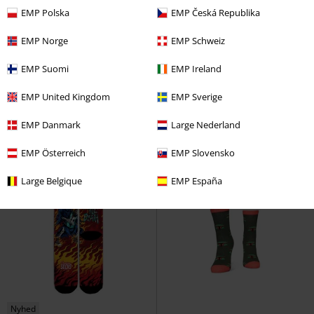
EMP Polska
EMP Česká Republika
EMP Norge
EMP Schweiz
%
Exclusive
Nyhed
EMP Suomi
EMP Ireland
kr 149.95
kr 149.95
ONLCHLOE LACE BRAZIL 3-PACK
Death's door
Amerikanske
EMP United Kingdom
EMP Sverige
NOOS ACC
Only
Trusse
sokker
Sokker
EMP Danmark
Large Nederland
EMP Österreich
EMP Slovensko
Large Belgique
EMP España
Nyhed