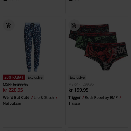
26% RABAT
Exclusive
Exclusive
MSRP
kr 299.95
MSRP
kr 299.95
kr 220.95
kr 199.95
Weird But Cute
Lilo & Stitch
Trigger
Rock Rebel by EMP
Natbukser
Trusse