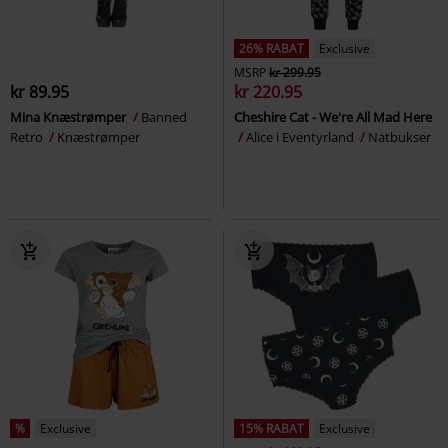
26% RABAT
Exclusive
MSRP
kr 299.95
kr 89.95
kr 220.95
Mina Knæstrømper
Banned
Cheshire Cat - We're All Mad Here
Retro
Knæstrømper
Alice i Eventyrland
Natbukser
%
Exclusive
15% RABAT
Exclusive