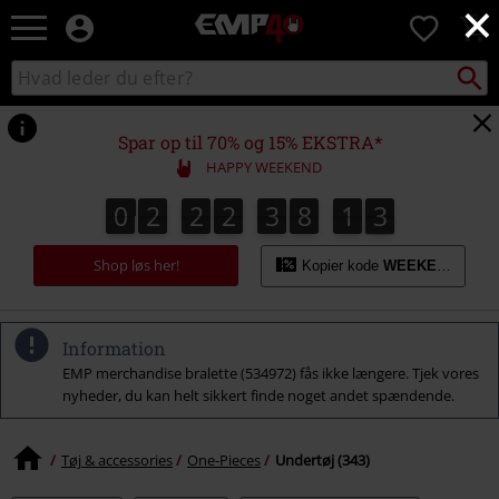
×
EMP
0
-
Musik,
Søg
Søg
film,
sortiment
TV
og
Spar op til 70% og 15% EKSTRA*
gaming
HAPPY WEEKEND
merch
-
0
2
2
2
3
8
1
2
0
2
2
2
3
8
1
1
3
alternativ
1
2
mode
Shop løs her!
Kopier kode
WEEKEND
Information
EMP merchandise bralette (534972) fås ikke længere. Tjek vores
nyheder, du kan helt sikkert finde noget andet spændende.
Tøj & accessories
One-Pieces
Undertøj (343)