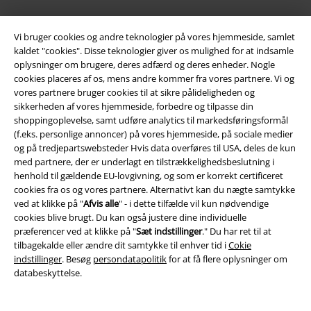
Mere EMP
Vi bruger cookies og andre teknologier på vores hjemmeside, samlet
kaldet "cookies". Disse teknologier giver os mulighed for at indsamle
Partnerprogram
oplysninger om brugere, deres adfærd og deres enheder. Nogle
cookies placeres af os, mens andre kommer fra vores partnere. Vi og
Bæredygtighed
vores partnere bruger cookies til at sikre pålideligheden og
sikkerheden af ​​vores hjemmeside, forbedre og tilpasse din
shoppingoplevelse, samt udføre analytics til markedsføringsformål
(f.eks. personlige annoncer) på vores hjemmeside, på sociale medier
og på tredjepartswebsteder Hvis data overføres til USA, deles de kun
med partnere, der er underlagt en tilstrækkelighedsbeslutning i
henhold til gældende EU-lovgivning, og som er korrekt certificeret
cookies fra os og vores partnere. Alternativt kan du nægte samtykke
ved at klikke på "
Afvis alle
" - i dette tilfælde vil kun nødvendige
cookies blive brugt. Du kan også justere dine individuelle
Community
præferencer ved at klikke på "
Sæt indstillinger
." Du har ret til at
tilbagekalde eller ændre dit samtykke til enhver tid i
Cokie
indstillinger
. Besøg
persondatapolitik
for at få flere oplysninger om
databeskyttelse.