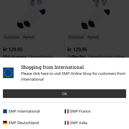
Exclusive
Nyhed
Exclusive
Nyhed
kr 129.95
kr 129.95
F*ck Humans
Amerikanske
Coffee first
Amerikanske sokker
sokker
Sokker
Sokker
Shopping from International
Please click here to visit EMP Online Shop for customers from
International
Ok
EMP International
EMP France
EMP Deutschland
EMP Italia