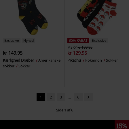
Exclusive
Nyhed
35% RABAT
Exclusive
MSRP
kr 199.95
kr 149.95
kr 129.95
Kærlighed Dræber
Amerikanske
Pikachu
Pokémon
Sokker
sokker
Sokker
1
2
3
...
6
Side 1 af 6
15%