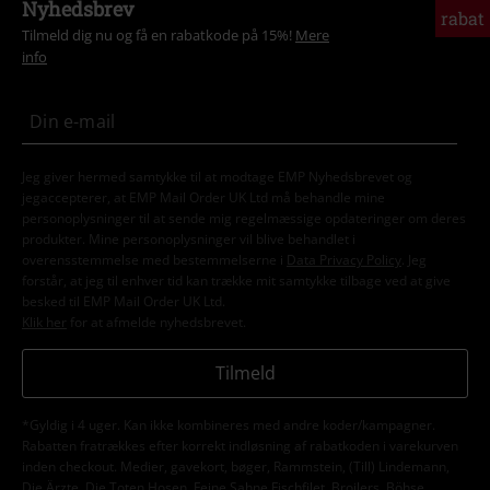
Nyhedsbrev
rabat
Tilmeld dig nu og få en rabatkode på 15%!
Mere
info
Jeg giver hermed samtykke til at modtage EMP Nyhedsbrevet og
jegaccepterer, at EMP Mail Order UK Ltd må behandle mine
personoplysninger til at sende mig regelmæssige opdateringer om deres
produkter. Mine personoplysninger vil blive behandlet i
overensstemmelse med bestemmelserne i
Data Privacy Policy
. Jeg
forstår, at jeg til enhver tid kan trække mit samtykke tilbage ved at give
besked til EMP Mail Order UK Ltd.
Klik her
for at afmelde nyhedsbrevet.
Tilmeld
*Gyldig i 4 uger. Kan ikke kombineres med andre koder/kampagner.
Rabatten fratrækkes efter korrekt indløsning af rabatkoden i varekurven
inden checkout. Medier, gavekort, bøger, Rammstein, (Till) Lindemann,
Die Ärzte, Die Toten Hosen, Feine Sahne Fischfilet, Broilers, Böhse