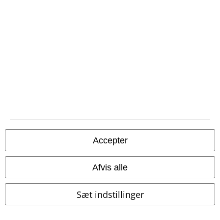
Betalingsmuligheder
Fragt
Accepter
Postpakke Collect
Postpakke Home
Afvis alle
EMP app
Download den nye EMP app gratis og få glæde af alle forbedringerne
Sæt indstillinger
og fordelene!