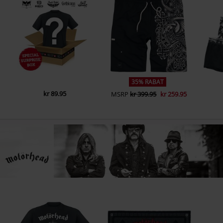
35% RABAT
kr 89.95
MSRP
kr 399.95
kr 259.95