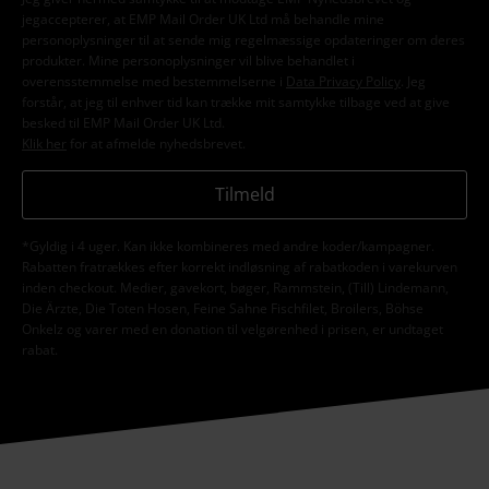
jegaccepterer, at EMP Mail Order UK Ltd må behandle mine
personoplysninger til at sende mig regelmæssige opdateringer om deres
produkter. Mine personoplysninger vil blive behandlet i
overensstemmelse med bestemmelserne i
Data Privacy Policy
. Jeg
forstår, at jeg til enhver tid kan trække mit samtykke tilbage ved at give
besked til EMP Mail Order UK Ltd.
Klik her
for at afmelde nyhedsbrevet.
Tilmeld
*Gyldig i 4 uger. Kan ikke kombineres med andre koder/kampagner.
Rabatten fratrækkes efter korrekt indløsning af rabatkoden i varekurven
inden checkout. Medier, gavekort, bøger, Rammstein, (Till) Lindemann,
Die Ärzte, Die Toten Hosen, Feine Sahne Fischfilet, Broilers, Böhse
Onkelz og varer med en donation til velgørenhed i prisen, er undtaget
rabat.