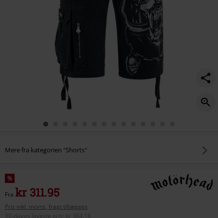
Mere fra kategorien "Shorts"
%
kr 311.95
Fra
Pris inkl. moms, fragt tillægges
30-dages laveste pris
:
kr 304.16