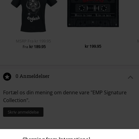
MSRP
Fra
kr 199.95
kr 199.95
kr 189.95
Fra
0 Anmeldelser
Fortæl os din mening om denne vare "EMP Signature
Collection".
Skriv anmeldelse