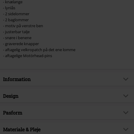
- knælange
- lynlås
- 2 sidelommer
- 2 baglommer
- motiv på venstre ben
- justerbar talje
- snøre i benene
- graverede knapper
- aftagelig velkropatch på det ene lomme
- aftagelige Motörhead-pins
Information
Artikelnr.
372743
Design
Titel
EMP Signature Collection
Produkttype
Shorts
Musikgenre
Pasform
Heavy Metal
Mønster
Plain
Kun hos EMP
Ja
Pasform, bukser
Cargo
Tryk
Materiale & Pleje
ja
Produktemne
Bandmerchandise, Festival, Bands