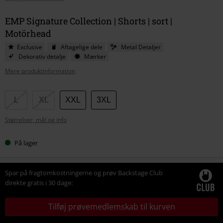
EMP Signature Collection | Shorts | sort |
Motörhead
Exclusive
Aftagelige dele
Metal Detaljer
Dekorativ detalje
Mærker
Mere produktinformation
Vælg
L
XL
XXL
3XL
din
Størrelser, mål og info
størrelse
På lager
Spar på fragtomkostningerne og prøv Backstage Club
direkte gratis i 30 dage:
Tilføj prøvemedlemskab til kurven