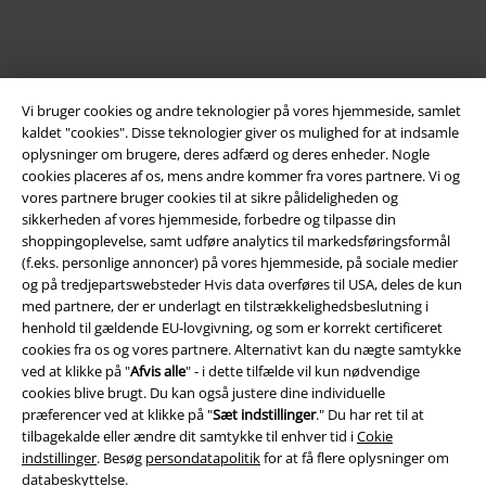
Vi bruger cookies og andre teknologier på vores hjemmeside, samlet
kaldet "cookies". Disse teknologier giver os mulighed for at indsamle
oplysninger om brugere, deres adfærd og deres enheder. Nogle
cookies placeres af os, mens andre kommer fra vores partnere. Vi og
vores partnere bruger cookies til at sikre pålideligheden og
sikkerheden af ​​vores hjemmeside, forbedre og tilpasse din
Juridisk
shoppingoplevelse, samt udføre analytics til markedsføringsformål
(f.eks. personlige annoncer) på vores hjemmeside, på sociale medier
Salgs-, medlems- & leveringsbetingelser
og på tredjepartswebsteder Hvis data overføres til USA, deles de kun
med partnere, der er underlagt en tilstrækkelighedsbeslutning i
Om EMP Danmark
henhold til gældende EU-lovgivning, og som er korrekt certificeret
cookies fra os og vores partnere. Alternativt kan du nægte samtykke
Persondatapolitik
ved at klikke på "
Afvis alle
" - i dette tilfælde vil kun nødvendige
cookies blive brugt. Du kan også justere dine individuelle
præferencer ved at klikke på "
Sæt indstillinger
." Du har ret til at
Bortskaffelse af affald og miljøbeskyttelse
tilbagekalde eller ændre dit samtykke til enhver tid i
Cokie
indstillinger
. Besøg
persondatapolitik
for at få flere oplysninger om
Overensstemmelseserklæring
databeskyttelse.