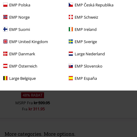
EMP Polska
EMP Česká Republika
EMP Norge
EMP Schweiz
EMP Suomi
EMP Ireland
Senest besøgt
EMP United Kingdom
EMP Sverige
EMP Danmark
Large Nederland
EMP Österreich
EMP Slovensko
Large Belgique
EMP España
48% RABAT
MSRP
Fra
kr 599.95
kr 311.95
Fra
More categories. More options.