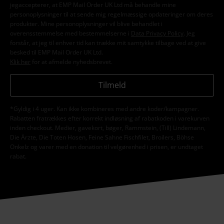
jegaccepterer, at EMP Mail Order UK Ltd må behandle mine
personoplysninger til at sende mig regelmæssige opdateringer om deres
produkter. Mine personoplysninger vil blive behandlet i
overensstemmelse med bestemmelserne i
Data Privacy Policy
. Jeg
forstår, at jeg til enhver tid kan trække mit samtykke tilbage ved at give
besked til EMP Mail Order UK Ltd.
Klik her
for at afmelde nyhedsbrevet.
Tilmeld
*Gyldig i 4 uger. Kan ikke kombineres med andre koder/kampagner.
Rabatten fratrækkes efter korrekt indløsning af rabatkoden i varekurven
inden checkout. Medier, gavekort, bøger, Rammstein, (Till) Lindemann,
Die Ärzte, Die Toten Hosen, Feine Sahne Fischfilet, Broilers, Böhse
Onkelz og varer med en donation til velgørenhed i prisen, er undtaget
rabat.