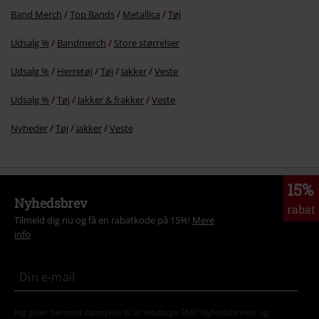
Band Merch
Top Bands
Metallica
Tøj
Udsalg %
Bandmerch
Store størrelser
Udsalg %
Herretøj
Tøj
Jakker
Veste
Udsalg %
Tøj
Jakker & frakker
Veste
Nyheder
Tøj
Jakker
Veste
15%
Nyhedsbrev
rabat
Tilmeld dig nu og få en rabatkode på 15%!
Mere
info
Jeg giver hermed samtykke til at modtage EMP Nyhedsbrevet og