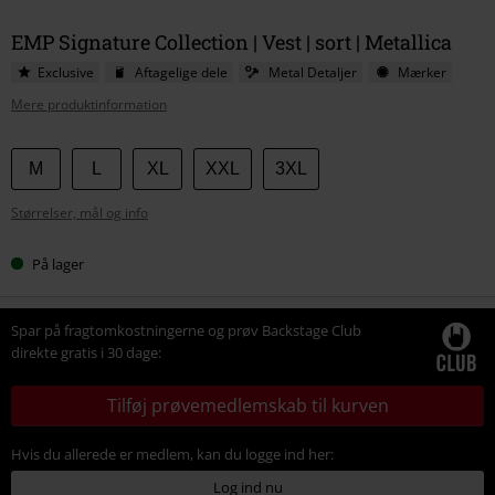
EMP Signature Collection | Vest | sort | Metallica
Exclusive
Aftagelige dele
Metal Detaljer
Mærker
Mere produktinformation
Vælg
M
L
XL
XXL
3XL
din
Størrelser, mål og info
størrelse
På lager
Spar på fragtomkostningerne og prøv Backstage Club
direkte gratis i 30 dage:
Tilføj prøvemedlemskab til kurven
Hvis du allerede er medlem, kan du logge ind her:
Log ind nu