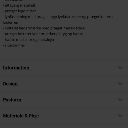
- aftagelig metalnål
- præget logo nitter
- lynlåslukning med præget logo lynlåstrækker og præget imiteret
læderrem
- imiteret lædermærke med præget metaldetalje
- præget imiteret lædermærker på ryg og hætte
- hætte med snor og metaløjer
- sidelommer
Information
Artikelnr.
571819
Design
Titel
EMP Signature Collection
Produkttype
Vest
Musikgenre
Pasform
Thrash Metal
Mønster
Plain
Kun hos EMP
Ja
Længde
Normal
Tryk
Materiale & Pleje
nej
Produktemne
Bandmerchandise, Festival, Bands
Detaljer
Med nitter, Patches, Præget
Signature
Ja