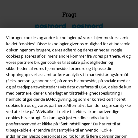
Fragt
Postpakke Collect
Postpakke Home
Vi bruger cookies og andre teknologier på vores hjemmeside, samlet
kaldet "cookies". Disse teknologier giver os mulighed for at indsamle
oplysninger om brugere, deres adfærd og deres enheder. Nogle
cookies placeres af os, mens andre kommer fra vores partnere. Vi og
EMP app
vores partnere bruger cookies til at sikre pålideligheden og
Download den nye EMP app gratis og få glæde af alle forbedringerne
sikkerheden af ​​vores hjemmeside, forbedre og tilpasse din
og fordelene!
shoppingoplevelse, samt udføre analytics til markedsføringsformål
(f.eks. personlige annoncer) på vores hjemmeside, på sociale medier
og på tredjepartswebsteder Hvis data overføres til USA, deles de kun
med partnere, der er underlagt en tilstrækkelighedsbeslutning i
henhold til gældende EU-lovgivning, og som er korrekt certificeret
cookies fra os og vores partnere. Alternativt kan du nægte samtykke
A Warner Music Group Company
ved at klikke på "
Afvis alle
" - i dette tilfælde vil kun nødvendige
cookies blive brugt. Du kan også justere dine individuelle
præferencer ved at klikke på "
Sæt indstillinger
." Du har ret til at
tilbagekalde eller ændre dit samtykke til enhver tid i
Cokie
indstillinger
. Besøg
persondatapolitik
for at få flere oplysninger om