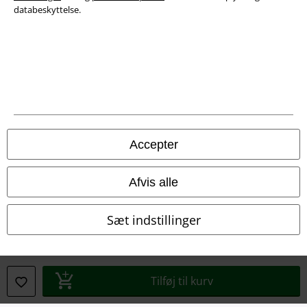
databeskyttelse.
Juridisk
Accepter
Salgs-, medlems- & leveringsbetingelser
Afvis alle
Om EMP Danmark
Sæt indstillinger
Persondatapolitik
Bortskaffelse af affald og miljøbeskyttelse
Tilføj til kurv
Overensstemmelseserklæring