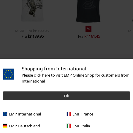
%
MSRP
Fra
kr 199.95
M
kr 189.95
kr 161.45
Fra
Fra
0 Anmeldelser
Shopping from International
Please click here to visit EMP Online Shop for customers from
Fortæl os din mening om denne vare "EMP Signature
International
Collection".
Ok
Skriv anmeldelse
EMP International
EMP France
EMP Deutschland
EMP Italia