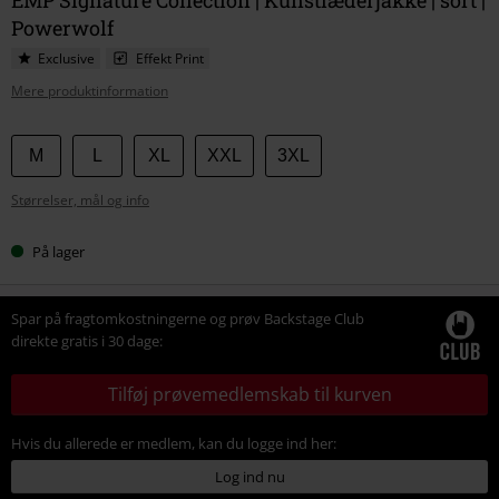
Powerwolf
Exclusive
Effekt Print
Mere produktinformation
Vælg
M
L
XL
XXL
3XL
din
Størrelser, mål og info
størrelse
På lager
Spar på fragtomkostningerne og prøv Backstage Club
direkte gratis i 30 dage:
Tilføj prøvemedlemskab til kurven
Hvis du allerede er medlem, kan du logge ind her:
Log ind nu