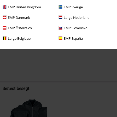
EMP United Kingdom
EMP Sverige
Fortæl os din mening om denne vare "EMP Signature
EMP Danmark
Large Nederland
Collection".
EMP Österreich
EMP Slovensko
Skriv anmeldelse
Large Belgique
EMP España
Senest besøgt