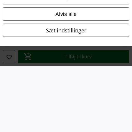
Om EMP Danmark
Afvis alle
Persondatapolitik
Sæt indstillinger
Bortskaffelse af affald og miljøbeskyttelse
Overensstemmelseserklæring
Tilføj til kurv
Oplysninger om tilgængelighed
Cokie indstillinger
Bekræft annullering
Alle priser er inkl. moms. Oplyst leveringstid er et estimat og ikke
garanteret.
© 1986-2026 E.M.P. Merchandising HGmbH