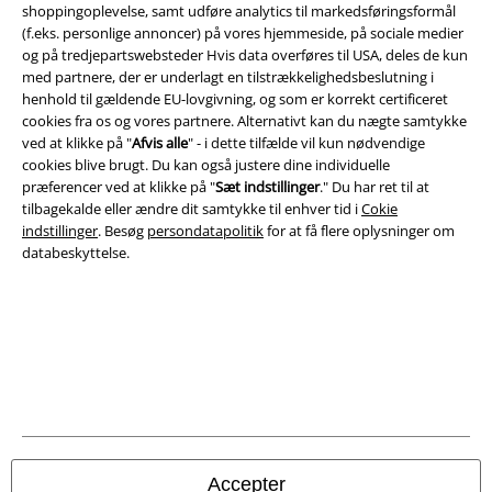
shoppingoplevelse, samt udføre analytics til markedsføringsformål
(f.eks. personlige annoncer) på vores hjemmeside, på sociale medier
og på tredjepartswebsteder Hvis data overføres til USA, deles de kun
med partnere, der er underlagt en tilstrækkelighedsbeslutning i
henhold til gældende EU-lovgivning, og som er korrekt certificeret
A Warner Music Group Company
cookies fra os og vores partnere. Alternativt kan du nægte samtykke
ved at klikke på "
Afvis alle
" - i dette tilfælde vil kun nødvendige
cookies blive brugt. Du kan også justere dine individuelle
præferencer ved at klikke på "
Sæt indstillinger
." Du har ret til at
tilbagekalde eller ændre dit samtykke til enhver tid i
Cokie
indstillinger
. Besøg
persondatapolitik
for at få flere oplysninger om
databeskyttelse.
Juridisk
Salgs-, medlems- & leveringsbetingelser
Accepter