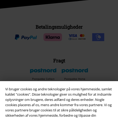
Betalingsmuligheder
Fragt
Postpakke Collect
Postpakke Home
Vi bruger cookies og andre teknologier på vores hjemmeside, samlet
kaldet "cookies". Disse teknologier giver os mulighed for at indsamle
EMP app
oplysninger om brugere, deres adfærd og deres enheder. Nogle
cookies placeres af os, mens andre kommer fra vores partnere. Vi og
Download den nye EMP app gratis og få glæde af alle forbedringerne
vores partnere bruger cookies til at sikre pålideligheden og
og fordelene!
sikkerheden af ​​vores hjemmeside, forbedre og tilpasse din