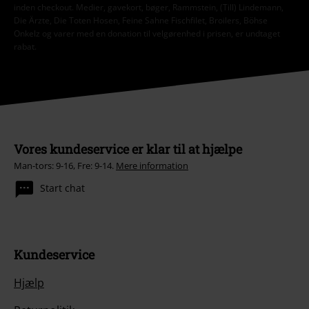
inden checkout. Medier, gavekort, bøger, Rammstein, (Till) Lindemann,
Die Ärzte, Die Toten Hosen, Feine Sahne Fischfilet, Broilers, Böhse
Onkelz og varer med en donation til velgørenhed i prisen, er undtaget
rabat.
Vores kundeservice er klar til at hjælpe
Man-tors: 9-16, Fre: 9-14.
Mere information
Start chat
Kundeservice
Hjælp