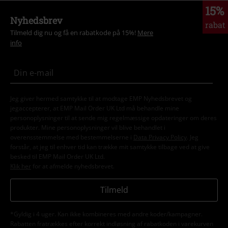
15%
Nyhedsbrev
rabat
Tilmeld dig nu og få en rabatkode på 15%!
Mere
info
Jeg giver hermed samtykke til at modtage EMP Nyhedsbrevet og
jegaccepterer, at EMP Mail Order UK Ltd må behandle mine
personoplysninger til at sende mig regelmæssige opdateringer om deres
produkter. Mine personoplysninger vil blive behandlet i
overensstemmelse med bestemmelserne i
Data Privacy Policy
. Jeg
forstår, at jeg til enhver tid kan trække mit samtykke tilbage ved at give
besked til EMP Mail Order UK Ltd.
Klik her
for at afmelde nyhedsbrevet.
Tilmeld
*Gyldig i 4 uger. Kan ikke kombineres med andre koder/kampagner.
Rabatten fratrækkes efter korrekt indløsning af rabatkoden i varekurven