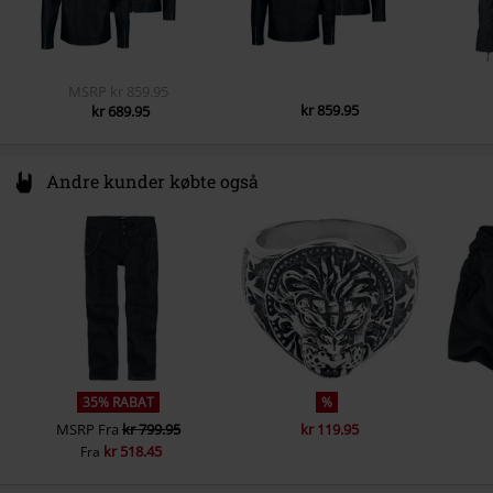
MSRP
kr 859.95
kr 859.95
kr 689.95
Andre kunder købte også
35% RABAT
%
MSRP
Fra
kr 799.95
kr 119.95
kr 518.45
Fra