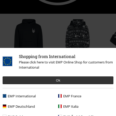
Shopping from International
Please click here to visit EMP Online Shop for customers from
%
35% RABAT
International
kr 199.95
MSRP
Fra
kr 599.95
kr 389.95
Fra
Ok
0 Anmeldelser
EMP International
EMP France
Fortæl os din mening om denne vare "EMP Special
EMP Deutschland
EMP Italia
Collection X Urban Classics unisex washed t-shirt".