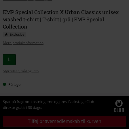
EMP Special Collection X Urban Classics unisex
washed t-shirt | T-shirt | grå | EMP Special
Collection
Exclusive
Mere produktinformation
Vælg
L
din
Størrelser, mål og info
størrelse
På lager
Spar på fragtomkostningerne og prøv Backstage Club
direkte gratis i 30 dage:
Tilføj prøvemedlemskab til kurven