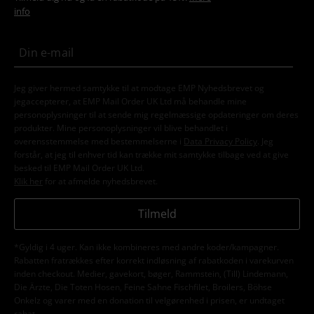
info
Jeg giver hermed samtykke til at modtage EMP Nyhedsbrevet og
jegaccepterer, at EMP Mail Order UK Ltd må behandle mine
personoplysninger til at sende mig regelmæssige opdateringer om deres
produkter. Mine personoplysninger vil blive behandlet i
overensstemmelse med bestemmelserne i
Data Privacy Policy
. Jeg
forstår, at jeg til enhver tid kan trække mit samtykke tilbage ved at give
besked til EMP Mail Order UK Ltd.
Klik her
for at afmelde nyhedsbrevet.
Tilmeld
*Gyldig i 4 uger. Kan ikke kombineres med andre koder/kampagner.
Rabatten fratrækkes efter korrekt indløsning af rabatkoden i varekurven
inden checkout. Medier, gavekort, bøger, Rammstein, (Till) Lindemann,
Die Ärzte, Die Toten Hosen, Feine Sahne Fischfilet, Broilers, Böhse
Onkelz og varer med en donation til velgørenhed i prisen, er undtaget
rabat.