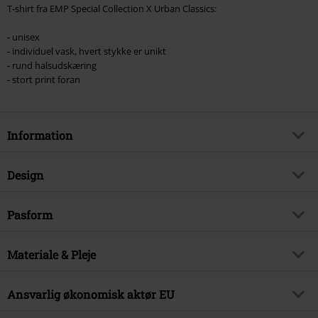
T-shirt fra EMP Special Collection X Urban Classics:
- unisex
- individuel vask, hvert stykke er unikt
- rund halsudskæring
- stort print foran
Information
Artikelnr.
521531
Design
Titel
EMP Special Collection X Urban
Classics unisex washed t-shirt
Produkttype
T-shirt
Pasform
Brand
EMP Special Collection
Mønster
Plain
Pasform, toppe
Standard
Kun hos EMP
Ja
Tryk
Materiale & Pleje
ja
Længde
Normal
Produktemne
Basics, Casual, Streetwear,
Hals
Rund hals
Sportstøj
Ydermateriale
100% Bomuld
Ansvarlig økonomisk aktør EU
Kraveform
Kraveløs
Signature
Nej
Vedligeholdelse
Maskinvask