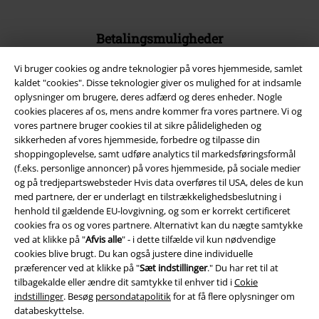
Betalingsmuligheder
Vi bruger cookies og andre teknologier på vores hjemmeside, samlet
kaldet "cookies". Disse teknologier giver os mulighed for at indsamle
oplysninger om brugere, deres adfærd og deres enheder. Nogle
cookies placeres af os, mens andre kommer fra vores partnere. Vi og
vores partnere bruger cookies til at sikre pålideligheden og
Fragt
sikkerheden af ​​vores hjemmeside, forbedre og tilpasse din
shoppingoplevelse, samt udføre analytics til markedsføringsformål
(f.eks. personlige annoncer) på vores hjemmeside, på sociale medier
Postpakke Collect
Postpakke Home
og på tredjepartswebsteder Hvis data overføres til USA, deles de kun
med partnere, der er underlagt en tilstrækkelighedsbeslutning i
henhold til gældende EU-lovgivning, og som er korrekt certificeret
cookies fra os og vores partnere. Alternativt kan du nægte samtykke
EMP app
ved at klikke på "
Afvis alle
" - i dette tilfælde vil kun nødvendige
Download den nye EMP app gratis og få glæde af alle forbedringerne
cookies blive brugt. Du kan også justere dine individuelle
og fordelene!
præferencer ved at klikke på "
Sæt indstillinger
." Du har ret til at
tilbagekalde eller ændre dit samtykke til enhver tid i
Cokie
indstillinger
. Besøg
persondatapolitik
for at få flere oplysninger om
databeskyttelse.