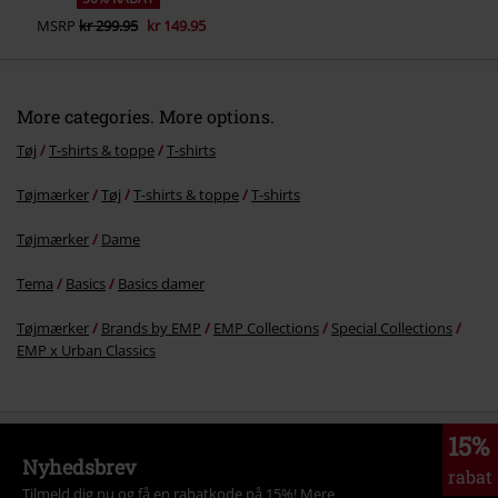
MSRP
kr 299.95
kr 149.95
More categories. More options.
Tøj
T-shirts & toppe
T-shirts
Tøjmærker
Tøj
T-shirts & toppe
T-shirts
Tøjmærker
Dame
Tema
Basics
Basics damer
Tøjmærker
Brands by EMP
EMP Collections
Special Collections
EMP x Urban Classics
15%
Nyhedsbrev
rabat
Tilmeld dig nu og få en rabatkode på 15%!
Mere