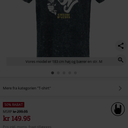
washed-
t-
shirt/521531.html
Vores model er 183 cm høj og bærer en str. M
Mere fra kategorien "T-shirt"
50% RABAT
MSRP
kr 299.95
kr 149.95
Pris inkl. moms, fragt tillægges