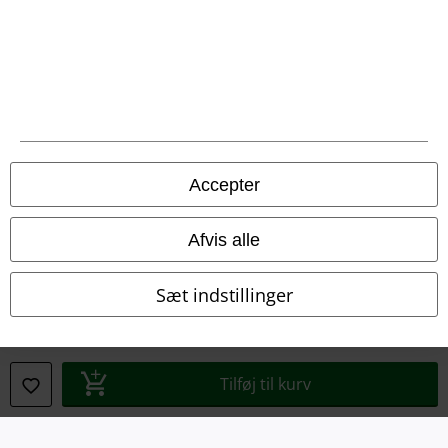
A Warner Music Group Company
Accepter
Afvis alle
Sæt indstillinger
Juridisk
Salgs-, medlems- & leveringsbetingelser
Tilføj til kurv
Om EMP Danmark