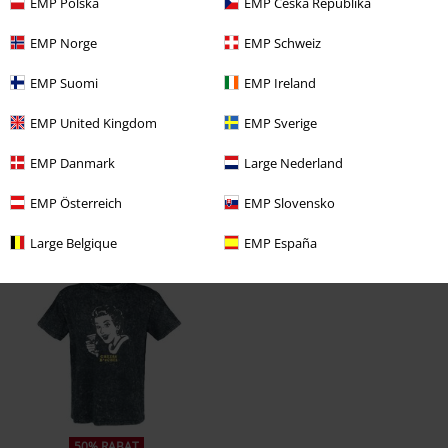
EMP Polska
EMP Česká Republika
Skriv anmeldelse
EMP Norge
EMP Schweiz
EMP Suomi
EMP Ireland
EMP United Kingdom
EMP Sverige
EMP Danmark
Large Nederland
EMP Österreich
EMP Slovensko
Large Belgique
EMP España
Senest besøgt
50% RABAT