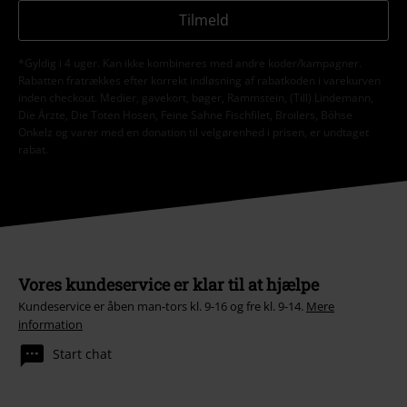
Tilmeld
*Gyldig i 4 uger. Kan ikke kombineres med andre koder/kampagner.
Rabatten fratrækkes efter korrekt indløsning af rabatkoden i varekurven
inden checkout. Medier, gavekort, bøger, Rammstein, (Till) Lindemann,
Die Ärzte, Die Toten Hosen, Feine Sahne Fischfilet, Broilers, Böhse
Onkelz og varer med en donation til velgørenhed i prisen, er undtaget
rabat.
Vores kundeservice er klar til at hjælpe
Kundeservice er åben man-tors kl. 9-16 og fre kl. 9-14.
Mere
information
Start chat