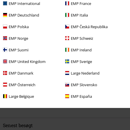
kr 161.45
kr 161.45
Fra
Fra
EMP International
EMP France
EMP Deutschland
EMP Italia
0 Anmeldelser
EMP Polska
EMP Česká Republika
EMP Norge
EMP Schweiz
Fortæl os din mening om denne vare "Est. 1975".
EMP Suomi
EMP Ireland
Skriv anmeldelse
EMP United Kingdom
EMP Sverige
EMP Danmark
Large Nederland
EMP Österreich
EMP Slovensko
Large Belgique
EMP España
Senest besøgt