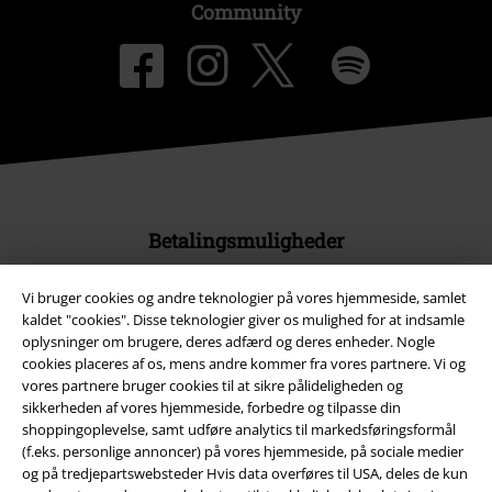
Community
Betalingsmuligheder
Vi bruger cookies og andre teknologier på vores hjemmeside, samlet
kaldet "cookies". Disse teknologier giver os mulighed for at indsamle
oplysninger om brugere, deres adfærd og deres enheder. Nogle
cookies placeres af os, mens andre kommer fra vores partnere. Vi og
Fragt
vores partnere bruger cookies til at sikre pålideligheden og
sikkerheden af ​​vores hjemmeside, forbedre og tilpasse din
shoppingoplevelse, samt udføre analytics til markedsføringsformål
(f.eks. personlige annoncer) på vores hjemmeside, på sociale medier
Postpakke Collect
Postpakke Home
og på tredjepartswebsteder Hvis data overføres til USA, deles de kun