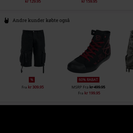
kr 129.95
kr 159.95
Andre kunder købte også
%
60% RABAT
kr 309.95
MSRP
Fra
kr 499.95
Fra
kr 199.95
Fra