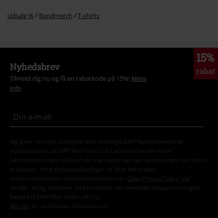
Udsalg %
Bandmerch
T-shirts
15%
Nyhedsbrev
rabat
Tilmeld dig nu og få en rabatkode på 15%!
Mere
info
Jeg giver hermed samtykke til at modtage EMP Nyhedsbrevet og
jegaccepterer, at EMP Mail Order UK Ltd må behandle mine
personoplysninger til at sende mig regelmæssige opdateringer om deres
produkter. Mine personoplysninger vil blive behandlet i
overensstemmelse med bestemmelserne i
Data Privacy Policy
. Jeg
forstår, at jeg til enhver tid kan trække mit samtykke tilbage ved at give
besked til EMP Mail Order UK Ltd.
Klik her
for at afmelde nyhedsbrevet.