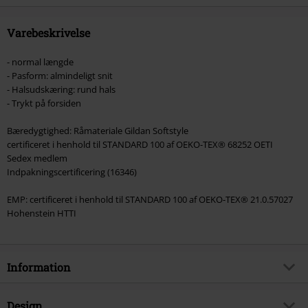
Onkelz, Slagtekyllinger, Die Ärzte, Die Toten Hosen, Metality, værdibeviser
og genstande, der inkluderer et donationsbidrag.
Varebeskrivelse
- normal længde
- Pasform: almindeligt snit
- Halsudskæring: rund hals
- Trykt på forsiden
Bæredygtighed: Råmateriale Gildan Softstyle
certificeret i henhold til STANDARD 100 af OEKO-TEX® 68252 OETI
Sedex medlem
Indpakningscertificering (16346)
EMP: certificeret i henhold til STANDARD 100 af OEKO-TEX® 21.0.57027
Hohenstein HTTI
Information
Artikelnr.
580241
Design