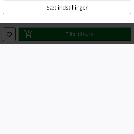
Sæt indstillinger
Juridisk
Salgs-, medlems- & leveringsbetingelser
Tilføj til kurv
Om EMP Danmark
Persondatapolitik
Bortskaffelse af affald og miljøbeskyttelse
Overensstemmelseserklæring
Oplysninger om tilgængelighed
Cokie indstillinger
Bekræft annullering