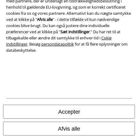
med partnere, der er underlagt en tilstrækkelighedsbeslutning i
henhold til gældende EU-lovgivning, og som er korrekt certificeret
EMP app
cookies fra os og vores partnere. Alternativt kan du nægte samtykke
ved at klikke på "
Afvis alle
" - i dette tilfælde vil kun nødvendige
Download den nye EMP app gratis og få glæde af alle forbedringerne
cookies blive brugt. Du kan også justere dine individuelle
og fordelene!
præferencer ved at klikke på "
Sæt indstillinger
." Du har ret til at
tilbagekalde eller ændre dit samtykke til enhver tid i
Cokie
indstillinger
. Besøg
persondatapolitik
for at få flere oplysninger om
databeskyttelse.
A Warner Music Group Company
Accepter
Afvis alle