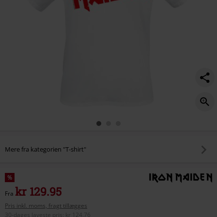
Mere fra kategorien "T-shirt"
%
kr 129.95
Fra
Pris inkl. moms, fragt tillægges
30-dages laveste pris
:
kr 124.76