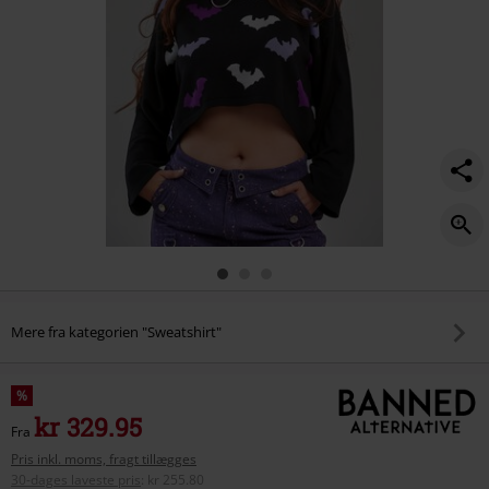
Mere fra kategorien "Sweatshirt"
%
kr 329.95
Fra
Pris inkl. moms, fragt tillægges
30-dages laveste pris
:
kr 255.80