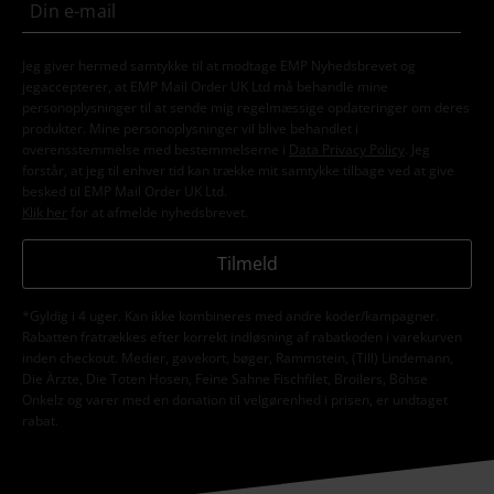
Jeg giver hermed samtykke til at modtage EMP Nyhedsbrevet og
jegaccepterer, at EMP Mail Order UK Ltd må behandle mine
personoplysninger til at sende mig regelmæssige opdateringer om deres
produkter. Mine personoplysninger vil blive behandlet i
overensstemmelse med bestemmelserne i
Data Privacy Policy
. Jeg
forstår, at jeg til enhver tid kan trække mit samtykke tilbage ved at give
besked til EMP Mail Order UK Ltd.
Klik her
for at afmelde nyhedsbrevet.
Tilmeld
*Gyldig i 4 uger. Kan ikke kombineres med andre koder/kampagner.
Rabatten fratrækkes efter korrekt indløsning af rabatkoden i varekurven
inden checkout. Medier, gavekort, bøger, Rammstein, (Till) Lindemann,
Die Ärzte, Die Toten Hosen, Feine Sahne Fischfilet, Broilers, Böhse
Onkelz og varer med en donation til velgørenhed i prisen, er undtaget
rabat.