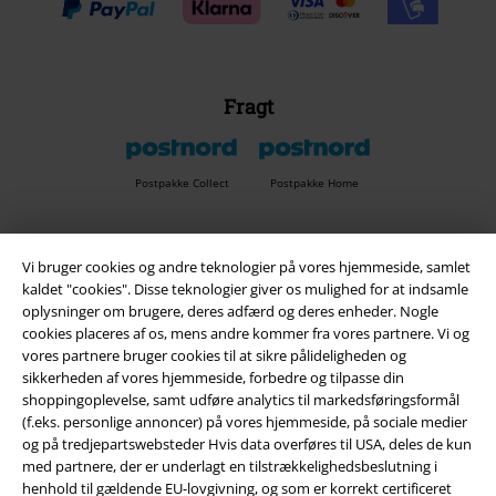
Fragt
Postpakke Collect
Postpakke Home
EMP app
Vi bruger cookies og andre teknologier på vores hjemmeside, samlet
kaldet "cookies". Disse teknologier giver os mulighed for at indsamle
Download den nye EMP app gratis og få glæde af alle forbedringerne
oplysninger om brugere, deres adfærd og deres enheder. Nogle
og fordelene!
cookies placeres af os, mens andre kommer fra vores partnere. Vi og
vores partnere bruger cookies til at sikre pålideligheden og
sikkerheden af ​​vores hjemmeside, forbedre og tilpasse din
shoppingoplevelse, samt udføre analytics til markedsføringsformål
(f.eks. personlige annoncer) på vores hjemmeside, på sociale medier
og på tredjepartswebsteder Hvis data overføres til USA, deles de kun
A Warner Music Group Company
med partnere, der er underlagt en tilstrækkelighedsbeslutning i
henhold til gældende EU-lovgivning, og som er korrekt certificeret