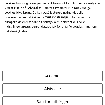
cookies fra os og vores partnere. Alternativt kan du nægte samtykke
ved at klikke på "
Afvis alle
" - i dette tilfælde vil kun nødvendige
cookies blive brugt. Du kan også justere dine individuelle
præferencer ved at klikke på "
Sæt indstillinger
." Du har ret til at
tilbagekalde eller ændre dit samtykke til enhver tid i
Cokie
indstillinger
. Besøg
persondatapolitik
for at få flere oplysninger om
databeskyttelse.
Juridisk
Salgs-, medlems- & leveringsbetingelser
Accepter
Om EMP Danmark
Afvis alle
Persondatapolitik
Bortskaffelse af affald og miljøbeskyttelse
Sæt indstillinger