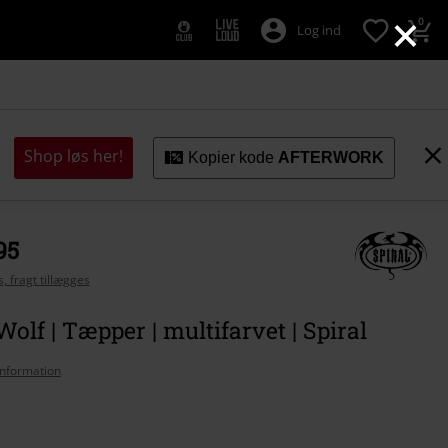
×
0
Log ind
Shop løs her!
Kopier kode
AFTERWORK
95
, fragt tillægges
Wolf | Tæpper | multifarvet | Spiral
nformation