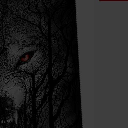
Rabatko
Gælder kun de
Kun online. M
Efter du har i
Kan ikke komb
bøger, medier,
Ärzte, Die Tot
donationsbidr