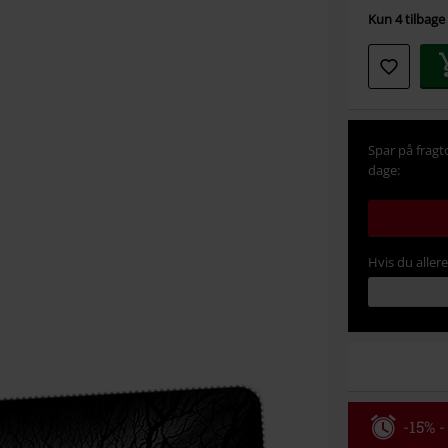
din
Kun 4 tilbage 
størrel
Spar på fragt
dage:
Hvis du aller
-15% -