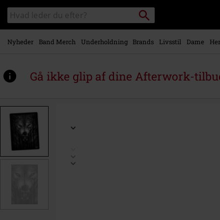
Gå til
Søg
Søg
hovedindhold
sortiment
Nyheder
Band Merch
Underholdning
Brands
Livsstil
Dame
Her
Gå ikke glip af dine Afterwork-tilbu
https://www.emp-
shop.dk/p/forest-
wolf/474990St.html