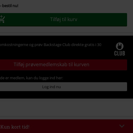
- bestil nu!
se
Tilføj til kurv
omkostningerne og prøv Backstage Club direkte gratis i 30
Tilføj prøvemedlemskab til kurven
ede er medlem, kan du logge ind her:
Log ind nu
 Kun kort tid!