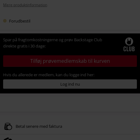
Mere produktinformation
Forudbestil
Spar på fragtomkostningerne og prøv Backstage Club
direkte gratis i 30 dage:
Tilføj prøvemedlemskab til kurven
Hvis du allerede er medlem, kan du logge ind her:
Log ind nu
Betal senere med faktura