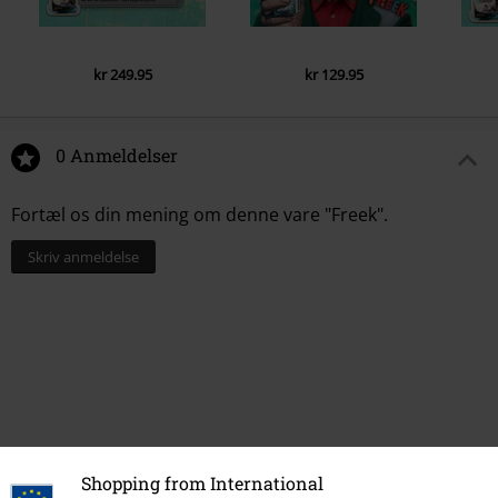
kr 249.95
kr 129.95
0 Anmeldelser
Fortæl os din mening om denne vare "Freek".
Skriv anmeldelse
Shopping from International