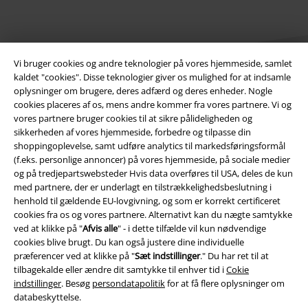
Vi bruger cookies og andre teknologier på vores hjemmeside, samlet
kaldet "cookies". Disse teknologier giver os mulighed for at indsamle
oplysninger om brugere, deres adfærd og deres enheder. Nogle
cookies placeres af os, mens andre kommer fra vores partnere. Vi og
Juridisk
vores partnere bruger cookies til at sikre pålideligheden og
sikkerheden af ​​vores hjemmeside, forbedre og tilpasse din
Salgs-, medlems- & leveringsbetingelser
shoppingoplevelse, samt udføre analytics til markedsføringsformål
(f.eks. personlige annoncer) på vores hjemmeside, på sociale medier
Om EMP Danmark
og på tredjepartswebsteder Hvis data overføres til USA, deles de kun
med partnere, der er underlagt en tilstrækkelighedsbeslutning i
henhold til gældende EU-lovgivning, og som er korrekt certificeret
Persondatapolitik
cookies fra os og vores partnere. Alternativt kan du nægte samtykke
ved at klikke på "
Afvis alle
" - i dette tilfælde vil kun nødvendige
Bortskaffelse af affald og miljøbeskyttelse
cookies blive brugt. Du kan også justere dine individuelle
præferencer ved at klikke på "
Sæt indstillinger
." Du har ret til at
Overensstemmelseserklæring
tilbagekalde eller ændre dit samtykke til enhver tid i
Cokie
indstillinger
. Besøg
persondatapolitik
for at få flere oplysninger om
Oplysninger om tilgængelighed
databeskyttelse.