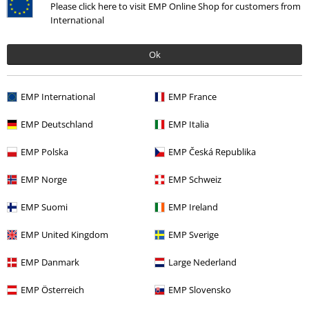
Please click here to visit EMP Online Shop for customers from
International
More categories. More options.
Ok
Band Merch
Genre
Band Merch
Medier
Vinyl
EMP International
EMP France
Udsalg %
Medier
Vinyl
EMP Deutschland
EMP Italia
EMP Polska
EMP Česká Republika
15%
EMP Norge
EMP Schweiz
Nyhedsbrev
rabat
Tilmeld dig nu og få en rabatkode på 15%!
Mere
EMP Suomi
EMP Ireland
info
EMP United Kingdom
EMP Sverige
EMP Danmark
Large Nederland
EMP Österreich
EMP Slovensko
Jeg giver hermed samtykke til at modtage EMP Nyhedsbrevet og
jegaccepterer, at EMP Mail Order UK Ltd må behandle mine