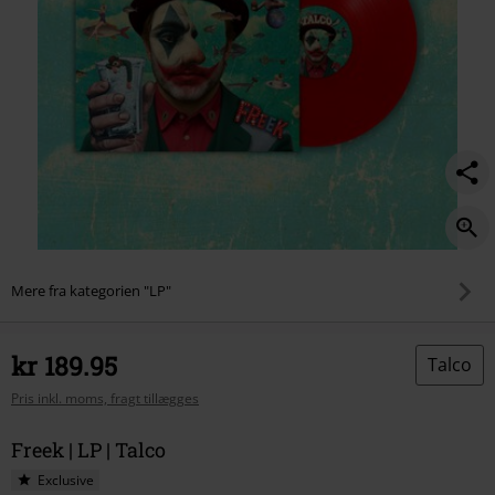
Mere fra kategorien "LP"
kr 189.95
Talco
Pris inkl. moms, fragt tillægges
Freek | LP | Talco
Exclusive