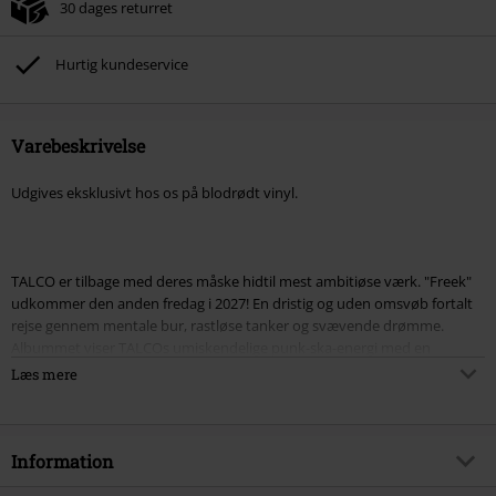
30 dages returret
Hurtig kundeservice
Varebeskrivelse
Udgives eksklusivt hos os på blodrødt vinyl.
TALCO er tilbage med deres måske hidtil mest ambitiøse værk. "Freek"
udkommer den anden fredag i 2027! En dristig og uden omsvøb fortalt
rejse gennem mentale bur, rastløse tanker og svævende drømme.
Albummet viser TALCOs umiskendelige punk-ska-energi med en
skarpere, mere introspektiv tone. Skrevet af Tomaso De Mattia (Dema),
Læs mere
sanger og frontmand i TALCO, tager albummet fat på de usynlige
strukturer, der former os i en verden besat af image og performance. I
centrum står spørgsmålet: "Er det det værd at opgive drømmen om det
åbne hav, blot for at vinde et løb, som andre har skabt?" Det er et
Information
konceptalbum, der med surrealistisk storytelling reflekterer over et