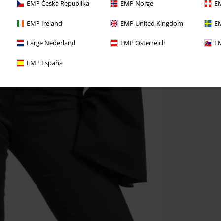
EMP Česká Republika
EMP Norge
EM
EMP Ireland
EMP United Kingdom
EM
Large Nederland
EMP Österreich
EM
EMP España