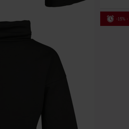
-15% -
Rabatko
Gælder indtil 
Kun online. M
Efter du har i
Kan ikke komb
bøger, medier,
Ärzte, Die Tot
donationsbidr