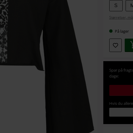
Vælg
S
din
Størrelser, må
størrel
På lager
Spar på fragt
dage:
Hvis du aller