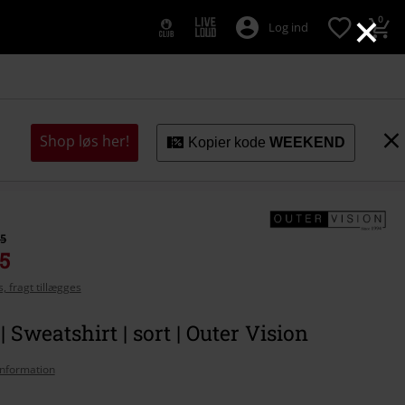
×
0
Log ind
Shop løs her!
Kopier kode
WEEKEND
95
95
, fragt tillægges
| Sweatshirt | sort | Outer Vision
nformation