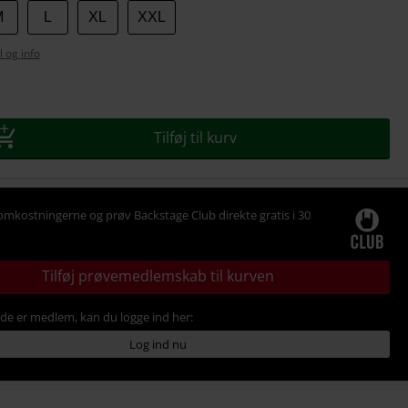
M
L
XL
XXL
l og info
se
Tilføj til kurv
omkostningerne og prøv Backstage Club direkte gratis i 30
Tilføj prøvemedlemskab til kurven
ede er medlem, kan du logge ind her:
Log ind nu