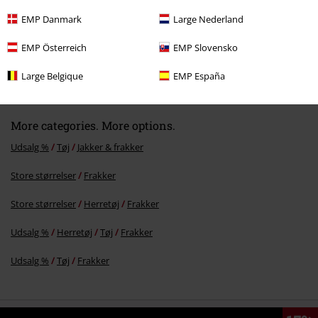
EMP Danmark
Large Nederland
EMP Österreich
EMP Slovensko
MSRP
kr 1,999.00
kr 1,979.95
Large Belgique
EMP España
More categories. More options.
Udsalg %
Tøj
Jakker & frakker
Store størrelser
Frakker
Store størrelser
Herretøj
Frakker
Udsalg %
Herretøj
Tøj
Frakker
Udsalg %
Tøj
Frakker