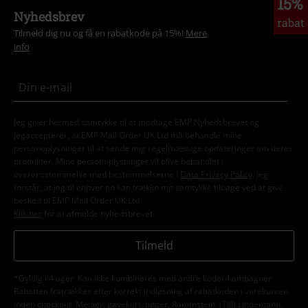
15%
Nyhedsbrev
rabat
Tilmeld dig nu og få en rabatkode på 15%!
Mere
info
Jeg giver hermed samtykke til at modtage EMP Nyhedsbrevet og
jegaccepterer, at EMP Mail Order UK Ltd må behandle mine
personoplysninger til at sende mig regelmæssige opdateringer om deres
produkter. Mine personoplysninger vil blive behandlet i
overensstemmelse med bestemmelserne i
Data Privacy Policy
. Jeg
forstår, at jeg til enhver tid kan trække mit samtykke tilbage ved at give
besked til EMP Mail Order UK Ltd.
Klik her
for at afmelde nyhedsbrevet.
Tilmeld
*Gyldig i 4 uger. Kan ikke kombineres med andre koder/kampagner.
Rabatten fratrækkes efter korrekt indløsning af rabatkoden i varekurven
inden checkout. Medier, gavekort, bøger, Rammstein, (Till) Lindemann,