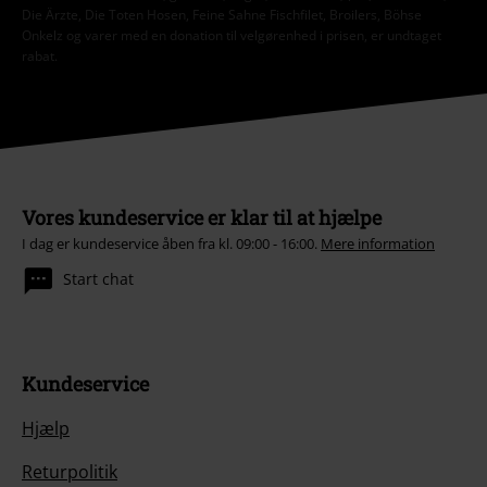
Die Ärzte, Die Toten Hosen, Feine Sahne Fischfilet, Broilers, Böhse
Onkelz og varer med en donation til velgørenhed i prisen, er undtaget
rabat.
Vores kundeservice er klar til at hjælpe
I dag er kundeservice åben fra kl. 09:00 - 16:00.
Mere information
Start chat
Kundeservice
Hjælp
Returpolitik