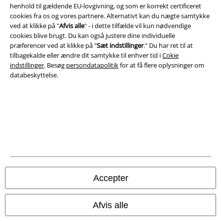
Om EMP Danmark
henhold til gældende EU-lovgivning, og som er korrekt certificeret
cookies fra os og vores partnere. Alternativt kan du nægte samtykke
Persondatapolitik
ved at klikke på "
Afvis alle
" - i dette tilfælde vil kun nødvendige
cookies blive brugt. Du kan også justere dine individuelle
præferencer ved at klikke på "
Sæt indstillinger
." Du har ret til at
Bortskaffelse af affald og miljøbeskyttelse
tilbagekalde eller ændre dit samtykke til enhver tid i
Cokie
indstillinger
. Besøg
persondatapolitik
for at få flere oplysninger om
Overensstemmelseserklæring
databeskyttelse.
Oplysninger om tilgængelighed
Cokie indstillinger
Bekræft annullering
Alle priser er inkl. moms. Oplyst leveringstid er et estimat og ikke
garanteret.
Accepter
© 1986-2026 E.M.P. Merchandising HGmbH
Afvis alle