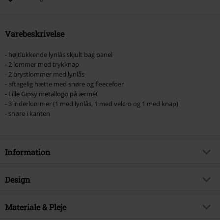
reduktionen er bøger, medier, billetter, Rammstein, (Till) Lindemann, Böhse
Onkelz, Slagtekyllinger, Die Ärzte, Die Toten Hosen, Metality, værdibeviser
og genstande, der inkluderer et donationsbidrag.
Varebeskrivelse
- højtlukkende lynlås skjult bag panel
- 2 lommer med trykknap
- 2 brystlommer med lynlås
- aftagelig hætte med snøre og fleecefoer
- Lille Gipsy metallogo på ærmet
- 3 inderlommer (1 med lynlås, 1 med velcro og 1 med knap)
- snøre i kanten
Information
Artikelnr.
464964
Design
Titel
GBEsmond LCOUNTVW
Produkttype
Læderfrakke
Brand
Materiale & Pleje
Mauritius
Mønster
Plain