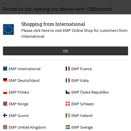
Fortæl os din mening om denne vare "GBEsmond
LCOUNTVW".
Shopping from International
Skriv anmeldelse
Please click here to visit EMP Online Shop for customers from
International
Ok
EMP International
EMP France
EMP Deutschland
EMP Italia
EMP Polska
EMP Česká Republika
Senest besøgt
EMP Norge
EMP Schweiz
EMP Suomi
EMP Ireland
EMP United Kingdom
EMP Sverige