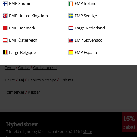
%
EMP Suomi
EMP Ireland
kr 175.95
EMP United Kingdom
EMP Sverige
EMP Danmark
Large Nederland
More categories. More options.
EMP Österreich
EMP Slovensko
Tema
Rockwear
Tøj
T-shirts & toppe
T-shirts
Large Belgique
EMP España
Tema
Gotisk
Tøj
T-shirts & toppe
T-shirts
Tema
Gotisk
Gotisk herrer
Herre
Tøj
T-shirts & toppe
T-shirts
Tøjmærker
Killstar
15%
Nyhedsbrev
rabat
Tilmeld dig nu og få en rabatkode på 15%!
Mere