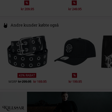
%
%
kr 209.95
kr 249.95
Andre kunder købte også
43% RABAT
%
MSRP
kr 299.95
kr 169.95
kr 199.95