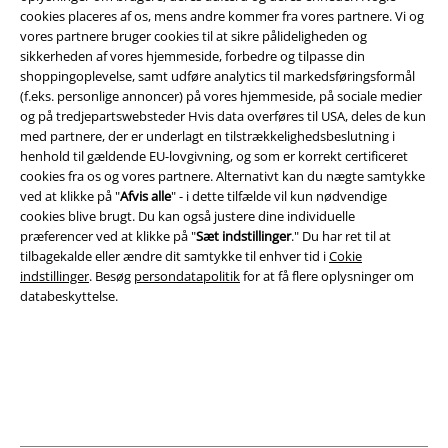
cookies placeres af os, mens andre kommer fra vores partnere. Vi og
A Warner Music Group Company
vores partnere bruger cookies til at sikre pålideligheden og
sikkerheden af ​​vores hjemmeside, forbedre og tilpasse din
shoppingoplevelse, samt udføre analytics til markedsføringsformål
(f.eks. personlige annoncer) på vores hjemmeside, på sociale medier
og på tredjepartswebsteder Hvis data overføres til USA, deles de kun
med partnere, der er underlagt en tilstrækkelighedsbeslutning i
henhold til gældende EU-lovgivning, og som er korrekt certificeret
cookies fra os og vores partnere. Alternativt kan du nægte samtykke
ved at klikke på "
Afvis alle
" - i dette tilfælde vil kun nødvendige
cookies blive brugt. Du kan også justere dine individuelle
præferencer ved at klikke på "
Sæt indstillinger
." Du har ret til at
tilbagekalde eller ændre dit samtykke til enhver tid i
Cokie
indstillinger
. Besøg
persondatapolitik
for at få flere oplysninger om
databeskyttelse.
Juridisk
Salgs-, medlems- & leveringsbetingelser
Om EMP Danmark