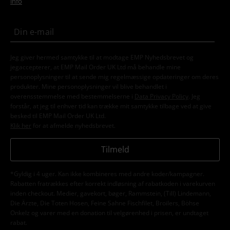
info
Jeg giver hermed samtykke til at modtage EMP Nyhedsbrevet og
jegaccepterer, at EMP Mail Order UK Ltd må behandle mine
personoplysninger til at sende mig regelmæssige opdateringer om deres
produkter. Mine personoplysninger vil blive behandlet i
overensstemmelse med bestemmelserne i
Data Privacy Policy
. Jeg
forstår, at jeg til enhver tid kan trække mit samtykke tilbage ved at give
besked til EMP Mail Order UK Ltd.
Klik her
for at afmelde nyhedsbrevet.
Tilmeld
*Gyldig i 4 uger. Kan ikke kombineres med andre koder/kampagner.
Rabatten fratrækkes efter korrekt indløsning af rabatkoden i varekurven
inden checkout. Medier, gavekort, bøger, Rammstein, (Till) Lindemann,
Die Ärzte, Die Toten Hosen, Feine Sahne Fischfilet, Broilers, Böhse
Onkelz og varer med en donation til velgørenhed i prisen, er undtaget
rabat.