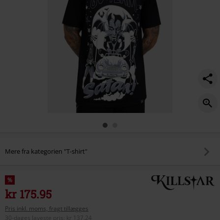
-
-
t-
shirt/586255.html
Mere fra kategorien "T-shirt"
%
kr 175.95
Pris inkl. moms, fragt tillægges
30-dages laveste pris
:
kr 137.24