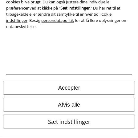
cookies blive brugt. Du kan også justere dine individuelle
Bortskaffelse af affald og miljøbeskyttelse
præferencer ved at klikke på "
Sæt indstillinger
." Du har ret til at
tilbagekalde eller ændre dit samtykke til enhver tid i
Cokie
Overensstemmelseserklæring
indstillinger
. Besøg
persondatapolitik
for at få flere oplysninger om
databeskyttelse.
Oplysninger om tilgængelighed
Cokie indstillinger
Bekræft annullering
Alle priser er inkl. moms. Oplyst leveringstid er et estimat og ikke
garanteret.
Accepter
© 1986-2026 E.M.P. Merchandising HGmbH
Afvis alle
Sæt indstillinger
EMP Webshops
EMP International