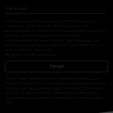
Jeg giver hermed samtykke til at modtage EMP Nyhedsbrevet og
jegaccepterer, at EMP Mail Order UK Ltd må behandle mine
personoplysninger til at sende mig regelmæssige opdateringer om deres
produkter. Mine personoplysninger vil blive behandlet i
overensstemmelse med bestemmelserne i
Data Privacy Policy
. Jeg
forstår, at jeg til enhver tid kan trække mit samtykke tilbage ved at give
besked til EMP Mail Order UK Ltd.
Klik her
for at afmelde nyhedsbrevet.
Tilmeld
*Gyldig i 4 uger. Kan ikke kombineres med andre koder/kampagner.
Rabatten fratrækkes efter korrekt indløsning af rabatkoden i varekurven
inden checkout. Medier, gavekort, bøger, Rammstein, (Till) Lindemann,
Die Ärzte, Die Toten Hosen, Feine Sahne Fischfilet, Broilers, Böhse
Onkelz og varer med en donation til velgørenhed i prisen, er undtaget
rabat.