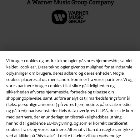
A Warner Music Group Company
Vi bruger cookies og andre teknologier på vores hjemmeside, samlet
kaldet "cookies". Disse teknologier giver os mulighed for at indsamle
oplysninger om brugere, deres adfærd og deres enheder. Nogle
cookies placeres af os, mens andre kommer fra vores partnere. Vi og
vores partnere bruger cookies til at sikre pålideligheden og
sikkerheden af ​​vores hjemmeside, forbedre og tilpasse din
Juridisk
shoppingoplevelse, samt udføre analytics til markedsføringsformål
Salgs-, medlems- & leveringsbetingelser
(f.eks. personlige annoncer) på vores hjemmeside, på sociale medier
og på tredjepartswebsteder Hvis data overføres til USA, deles de kun
med partnere, der er underlagt en tilstrækkelighedsbeslutning i
Om EMP Danmark
henhold til gældende EU-lovgivning, og som er korrekt certificeret
cookies fra os og vores partnere. Alternativt kan du nægte samtykke
Persondatapolitik
ved at klikke på "
Afvis alle
" - i dette tilfælde vil kun nødvendige