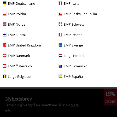
kr 239.95
EMP Deutschland
EMP Italia
EMP Polska
EMP Česká Republika
More categories. More options.
EMP Norge
EMP Schweiz
Store størrelser
Herretøj
T-shirts
EMP Suomi
EMP Ireland
Tøj & accessories
Overdele
T-shirts
EMP United Kingdom
EMP Sverige
Tøj
T-shirts & toppe
T-shirts
EMP Danmark
Large Nederland
Tema
Sort tøj
Sorte t-shirts
EMP Österreich
EMP Slovensko
Store størrelser
T-shirts & toppe
T-shirts
Large Belgique
EMP España
15%
Nyhedsbrev
rabat
Tilmeld dig nu og få en rabatkode på 15%!
Mere
info