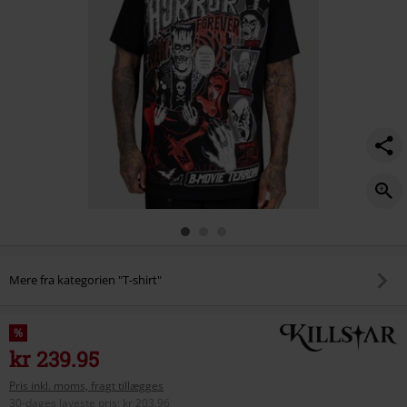
-
t-
shirt/586257.html
Mere fra kategorien "T-shirt"
%
kr 239.95
Pris inkl. moms, fragt tillægges
30-dages laveste pris
:
kr 203.96