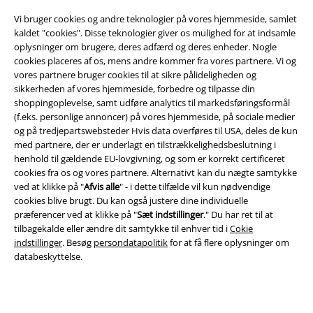
Vi bruger cookies og andre teknologier på vores hjemmeside, samlet
kaldet "cookies". Disse teknologier giver os mulighed for at indsamle
oplysninger om brugere, deres adfærd og deres enheder. Nogle
cookies placeres af os, mens andre kommer fra vores partnere. Vi og
vores partnere bruger cookies til at sikre pålideligheden og
Juridisk
sikkerheden af ​​vores hjemmeside, forbedre og tilpasse din
shoppingoplevelse, samt udføre analytics til markedsføringsformål
Salgs-, medlems- & leveringsbetingelser
(f.eks. personlige annoncer) på vores hjemmeside, på sociale medier
og på tredjepartswebsteder Hvis data overføres til USA, deles de kun
Om EMP Danmark
med partnere, der er underlagt en tilstrækkelighedsbeslutning i
henhold til gældende EU-lovgivning, og som er korrekt certificeret
Persondatapolitik
cookies fra os og vores partnere. Alternativt kan du nægte samtykke
ved at klikke på "
Afvis alle
" - i dette tilfælde vil kun nødvendige
Bortskaffelse af affald og miljøbeskyttelse
cookies blive brugt. Du kan også justere dine individuelle
præferencer ved at klikke på "
Sæt indstillinger
." Du har ret til at
tilbagekalde eller ændre dit samtykke til enhver tid i
Cokie
Overensstemmelseserklæring
indstillinger
. Besøg
persondatapolitik
for at få flere oplysninger om
databeskyttelse.
Oplysninger om tilgængelighed
Cokie indstillinger