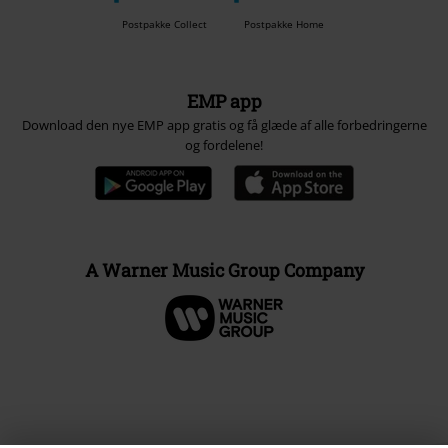
Postpakke Collect
Postpakke Home
EMP app
Download den nye EMP app gratis og få glæde af alle forbedringerne
og fordelene!
A Warner Music Group Company