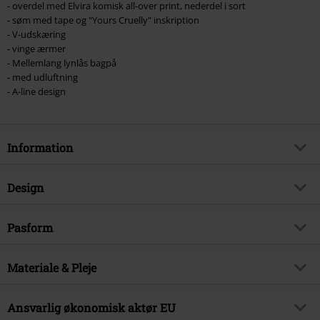
- overdel med Elvira komisk all-over print, nederdel i sort
- søm med tape og "Yours Cruelly" inskription
- V-udskæring
- vinge ærmer
- Mellemlang lynlås bagpå
- med udluftning
- A-line design
Information
Artikelnr.
540114
Design
Titel
Gothicana AOP Dress
Produkttype
Mellemlang kjole
Brand
Pasform
Gothicana by EMP
Kjolestil
A-line
Kun hos EMP
Ja
Specielle egenskaber Pasform
Elastisk talje, Elastisk taljesøm
Mønster
Materiale & Pleje
Plain, Tegneserie
Produktemne
Gotisk
Længde
Medi
Tryk
ja
Udgivelsesdato
23-08-2023
Ydermateriale
100% Polyester
Ansvarlig økonomisk aktør EU
Trykstil
Trykt
Køn
Damer