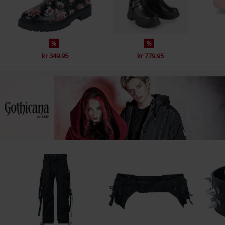
%
%
kr 349.95
kr 779.95