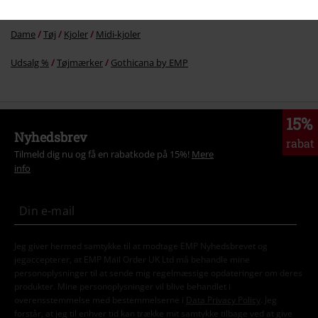
Tema
Gotisk
Gotisk damer
Dame
Tøj
Kjoler
Midi-kjoler
Udsalg %
Tøjmærker
Gothicana by EMP
15%
Nyhedsbrev
rabat
Tilmeld dig nu og få en rabatkode på 15%!
Mere
info
Jeg giver hermed samtykke til at modtage EMP Nyhedsbrevet og
jegaccepterer, at EMP Mail Order UK Ltd må behandle mine
personoplysninger til at sende mig regelmæssige opdateringer om deres
produkter. Mine personoplysninger vil blive behandlet i
overensstemmelse med bestemmelserne i
Data Privacy Policy
. Jeg
forstår, at jeg til enhver tid kan trække mit samtykke tilbage ved at give