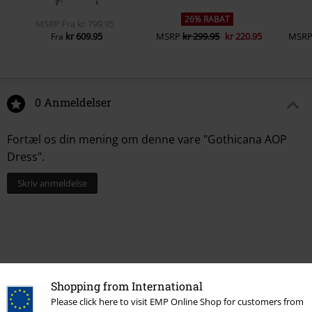
26% RABAT
MSRP
Fra
kr 799.95
kr 609.95
MSRP
kr 299.95
kr 220.95
MSR
Fra
0 Anmeldelser
Fortæl os din mening om denne vare "Gothicana AOP
Dress".
Skriv anmeldelse
Shopping from International
Please click here to visit EMP Online Shop for customers from