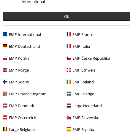
International
Senest besøgt
Ok
EMP International
EMP France
EMP Deutschland
EMP Italia
EMP Polska
EMP Česká Republika
EMP Norge
EMP Schweiz
MSRP
kr 299.95
kr 199.95
EMP Suomi
EMP Ireland
EMP United Kingdom
EMP Sverige
More categories. More options.
EMP Danmark
Large Nederland
Tema
Gotisk
Tøj
Kjoler
EMP Österreich
EMP Slovensko
Tema
Sort tøj
Sorte kjoler
Large Belgique
EMP España