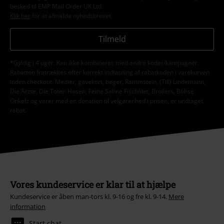
besked til EMP Mail Order UK Ltd.
Klik her
for at afmelde nyhedsbrevet.
Tilmeld
*Gyldig i 4 uger. Kan ikke kombineres med andre koder/kampagner.
Rabatten fratrækkes efter korrekt indløsning af rabatkoden i varekurven
inden checkout. Medier, gavekort, bøger, Rammstein, (Till) Lindemann,
Die Ärzte, Die Toten Hosen, Feine Sahne Fischfilet, Broilers, Böhse
Onkelz og varer med en donation til velgørenhed i prisen, er undtaget
rabat.
Vores kundeservice er klar til at hjælpe
Kundeservice er åben man-tors kl. 9-16 og fre kl. 9-14.
Mere
information
Start chat