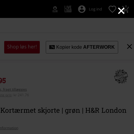
×
0
Log ind
Shop løs her!
Kopier kode
AFTERWORK
95
, fragt tillægges
te pris
:
kr 241.76
 Kortærmet skjorte | grøn | H&R London
nformation