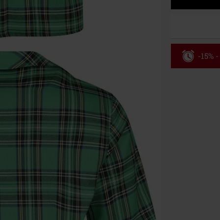
-15% -
Rabatko
Gælder kun de
Kun online. M
Efter du har i
Kan ikke komb
bøger, medier,
Ärzte, Die Tot
donationsbidr