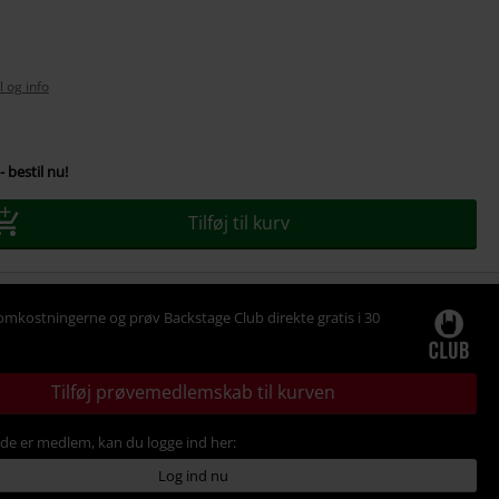
l og info
se
- bestil nu!
Tilføj til kurv
omkostningerne og prøv Backstage Club direkte gratis i 30
Tilføj prøvemedlemskab til kurven
ede er medlem, kan du logge ind her:
Log ind nu