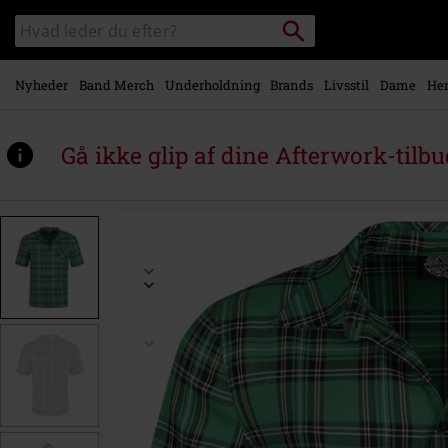
Gå til
Søg
Søg
hovedindhold
sortiment
Nyheder
Band Merch
Underholdning
Brands
Livsstil
Dame
Her
Gå ikke glip af dine Afterwork-tilbu
https://www.emp-
shop.dk/p/green/561798.html